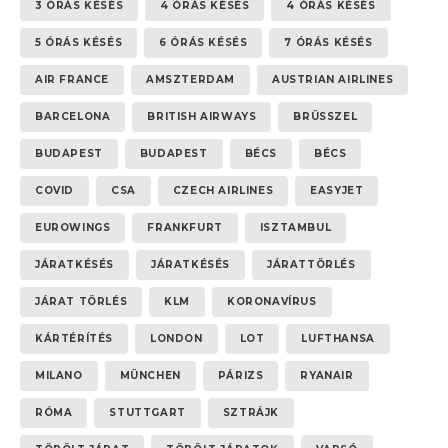
3 ÓRÁS KÉSÉS
4 ÓRÁS KÉSÉS
4 ÓRÁS KÉSÉS
5 ÓRÁS KÉSÉS
6 ÓRÁS KÉSÉS
7 ÓRÁS KÉSÉS
AIR FRANCE
AMSZTERDAM
AUSTRIAN AIRLINES
BARCELONA
BRITISH AIRWAYS
BRÜSSZEL
BUDAPEST
BUDAPEST
BÉCS
BÉCS
COVID
CSA
CZECH AIRLINES
EASYJET
EUROWINGS
FRANKFURT
ISZTAMBUL
JÁRATKÉSÉS
JÁRATKÉSÉS
JÁRATTÖRLÉS
JÁRAT TÖRLÉS
KLM
KORONAVÍRUS
KÁRTÉRÍTÉS
LONDON
LOT
LUFTHANSA
MILANO
MÜNCHEN
PÁRIZS
RYANAIR
RÓMA
STUTTGART
SZTRÁJK