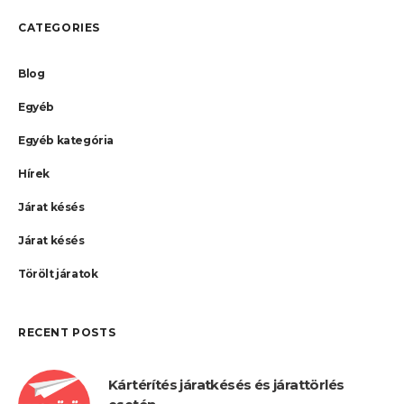
CATEGORIES
Blog
Egyéb
Egyéb kategória
Hírek
Járat késés
Járat késés
Törölt járatok
RECENT POSTS
Kártérítés járatkésés és járattörlés