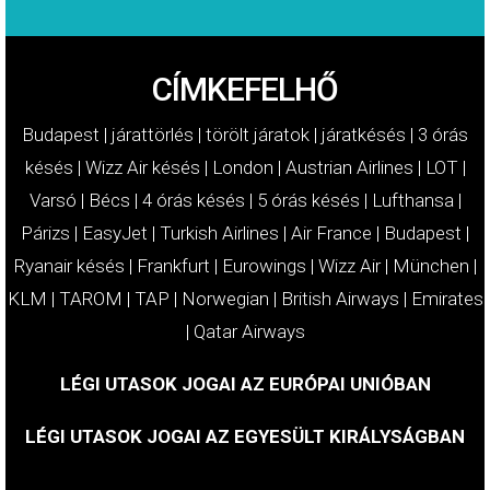
CÍMKEFELHŐ
Budapest
|
járattörlés
|
törölt járatok
|
járatkésés
|
3 órás
késés
|
Wizz Air késés
|
London
|
Austrian Airlines
|
LOT
|
Varsó
|
Bécs
|
4 órás késés
|
5 órás késés
|
Lufthansa
|
Párizs
|
EasyJet
|
Turkish Airlines
|
Air France
|
Budapest
|
Ryanair késés
|
Frankfurt
|
Eurowings
|
Wizz Air
|
München
|
KLM
|
TAROM
|
TAP
|
Norwegian
|
British Airways
|
Emirates
|
Qatar Airways
LÉGI UTASOK JOGAI AZ EURÓPAI UNIÓBAN
LÉGI UTASOK JOGAI AZ EGYESÜLT KIRÁLYSÁGBAN