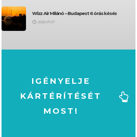
Wizz Air Milánó – Budapest 6 órás késés
2026-07-27
IGÉNYELJE
KÁRTÉRÍTÉSÉT
MOST!
MOST!
KÁRTÉRÍTÉSÉT
IGÉNYELJE