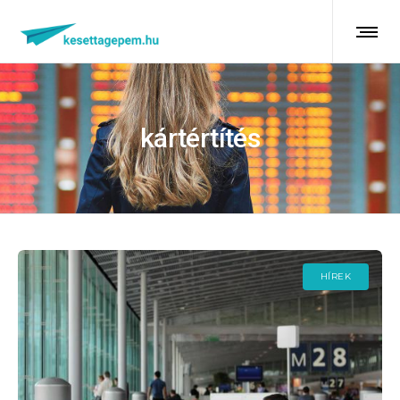
kártértítés
HÍREK