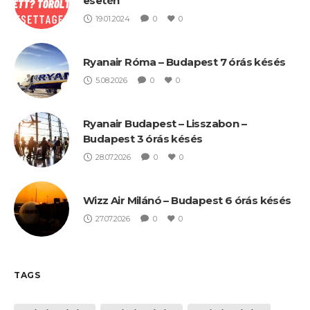
esetén
19.01.2024
0
0
Ryanair Róma – Budapest 7 órás késés
5.08.2026
0
0
Ryanair Budapest – Lisszabon –
Budapest 3 órás késés
28.07.2026
0
0
Wizz Air Milánó – Budapest 6 órás késés
27.07.2026
0
0
TAGS