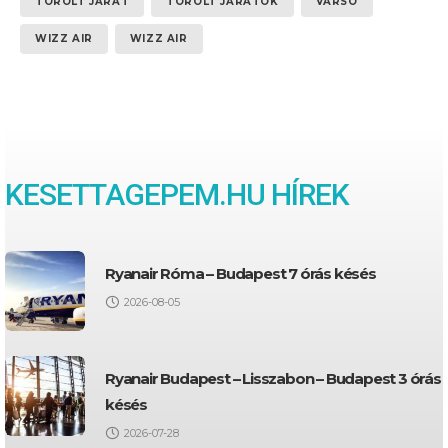
TÖRÖLT JÁRAT
TÖRÖLT JÁRATOK
VARSÓ
WIZZ AIR
WIZZ AIR
KESETTAGEPEM.HU HÍREK
Ryanair Róma – Budapest 7 órás késés
2026-08-05
Ryanair Budapest – Lisszabon – Budapest 3 órás
késés
2026-07-28