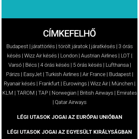
CÍMKEFELHŐ
Budapest
|
járattörlés
|
törölt járatok
|
járatkésés
|
3 órás
késés
|
Wizz Air késés
|
London
|
Austrian Airlines
|
LOT
|
Varsó
|
Bécs
|
4 órás késés
|
5 órás késés
|
Lufthansa
|
Párizs
|
EasyJet
|
Turkish Airlines
|
Air France
|
Budapest
|
Ryanair késés
|
Frankfurt
|
Eurowings
|
Wizz Air
|
München
|
KLM
|
TAROM
|
TAP
|
Norwegian
|
British Airways
|
Emirates
|
Qatar Airways
LÉGI UTASOK JOGAI AZ EURÓPAI UNIÓBAN
LÉGI UTASOK JOGAI AZ EGYESÜLT KIRÁLYSÁGBAN