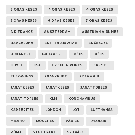
3 ÓRÁS KÉSÉS
4 ÓRÁS KÉSÉS
4 ÓRÁS KÉSÉS
5 ÓRÁS KÉSÉS
6 ÓRÁS KÉSÉS
7 ÓRÁS KÉSÉS
AIR FRANCE
AMSZTERDAM
AUSTRIAN AIRLINES
BARCELONA
BRITISH AIRWAYS
BRÜSSZEL
BUDAPEST
BUDAPEST
BÉCS
BÉCS
COVID
CSA
CZECH AIRLINES
EASYJET
EUROWINGS
FRANKFURT
ISZTAMBUL
JÁRATKÉSÉS
JÁRATKÉSÉS
JÁRATTÖRLÉS
JÁRAT TÖRLÉS
KLM
KORONAVÍRUS
KÁRTÉRÍTÉS
LONDON
LOT
LUFTHANSA
MILANO
MÜNCHEN
PÁRIZS
RYANAIR
RÓMA
STUTTGART
SZTRÁJK