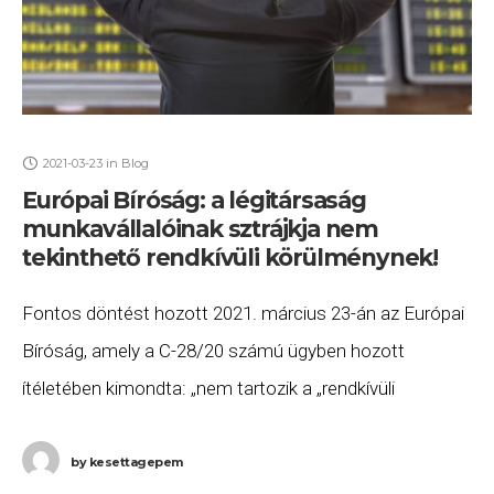
2021-03-23
in
Blog
Európai Bíróság: a légitársaság
munkavállalóinak sztrájkja nem
tekinthető rendkívüli körülménynek!
Fontos döntést hozott 2021. március 23-án az Európai
Bíróság, amely a C-28/20 számú ügyben hozott
ítéletében kimondta: „nem tartozik a „rendkívüli
körülmény” fogalma alá egy olyan sztrájk, amelyet az
üzemeltető
by
kesettagepem