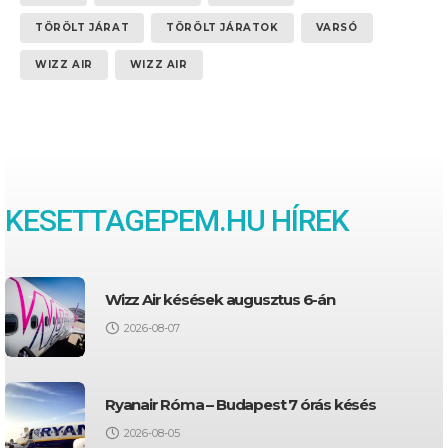
TÖRÖLT JÁRAT
TÖRÖLT JÁRATOK
VARSÓ
WIZZ AIR
WIZZ AIR
KESETTAGEPEM.HU HÍREK
Wizz Air késések augusztus 6-án
2026-08-07
Ryanair Róma – Budapest 7 órás késés
2026-08-05