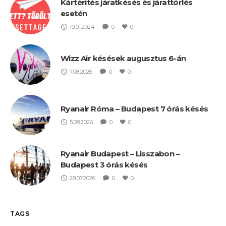
Kártérítés járatkésés és járattörlés
esetén
19.01.2024
0
0
Wizz Air késések augusztus 6-án
7.08.2026
0
0
Ryanair Róma – Budapest 7 órás késés
5.08.2026
0
0
Ryanair Budapest – Lisszabon –
Budapest 3 órás késés
28.07.2026
0
0
TAGS