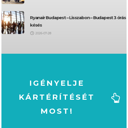
Ryanair Budapest – Lisszabon – Budapest 3 órás
késés
2026-07-28
IGÉNYELJE
KÁRTÉRÍTÉSÉT
MOST!
MOST!
KÁRTÉRÍTÉSÉT
IGÉNYELJE