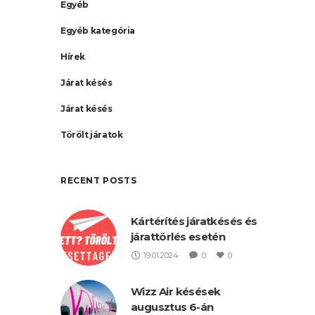
Egyéb
Egyéb kategória
Hírek
Járat késés
Járat késés
Törölt járatok
RECENT POSTS
Kártérítés járatkésés és
járattörlés esetén
19.01.2024
0
0
Wizz Air késések
augusztus 6-án