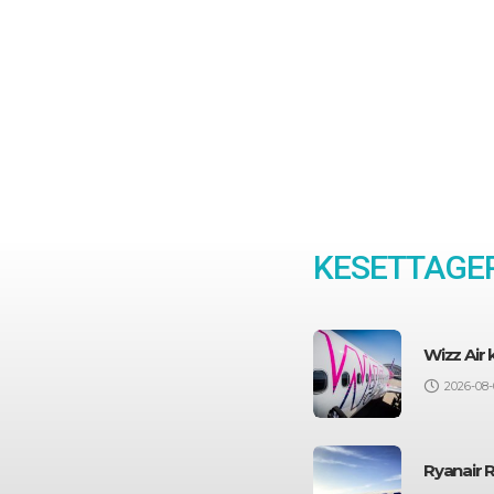
KESETTAGEP
Wizz Air
2026-08-
Ryanair 