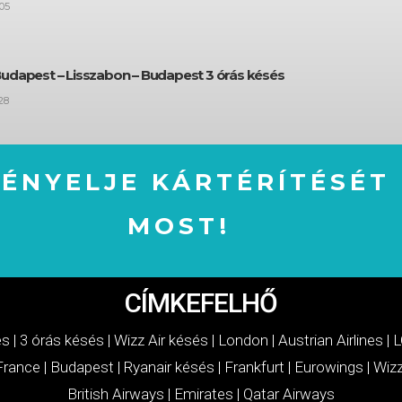
05
Budapest – Lisszabon – Budapest 3 órás késés
28
GÉNYELJE KÁRTÉRÍTÉSÉT
MOST!
IGÉNYELJE KÁRTÉRÍTÉSÉT MOST!
CÍMKEFELHŐ
és
|
3 órás késés
|
Wizz Air késés
|
London
|
Austrian Airlines
|
L
 France
|
Budapest
|
Ryanair késés
|
Frankfurt
|
Eurowings
|
Wizz
British Airways
|
Emirates
|
Qatar Airways