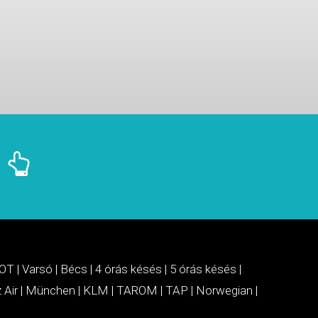
OT
|
Varsó
|
Bécs
|
4 órás késés
|
5 órás késés
|
 Air
|
München
|
KLM
|
TAROM
|
TAP
|
Norwegian
|