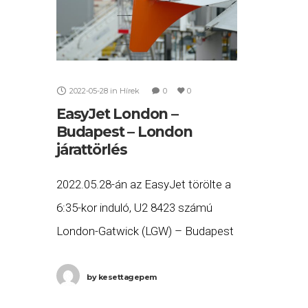
2022-05-28
in
Hírek
0
0
EasyJet London –
Budapest – London
járattörlés
2022.05.28-án az EasyJet törölte a
6:35-kor induló, U2 8423 számú
London-Gatwick (LGW) – Budapest
(BUD), valamint a 11:15-kor induló,
U2 8428 számú Budapest (BUD) –
by
kesettagepem
London-Gatwick (LGW) járatait. Ha