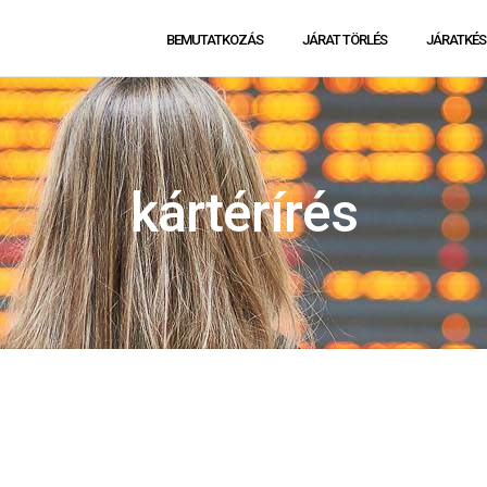
BEMUTATKOZÁS
JÁRAT TÖRLÉS
JÁRATKÉS
kártérírés