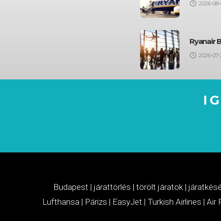
2026-08-
Ryanair 
2026-07-
I
Budapest
|
járattörlés
|
törölt járatok
|
járatkés
Lufthansa
|
Párizs
|
EasyJet
|
Turkish Airlines
|
Air