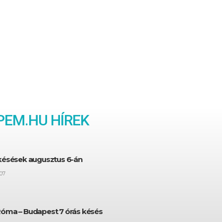
EM.HU HÍREK
 késések augusztus 6-án
07
Róma – Budapest 7 órás késés