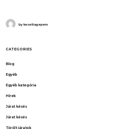
by
kesettagepem
CATEGORIES
Blog
Egyéb
Egyéb kategória
Hírek
Járat késés
Járat késés
Törölt járatok