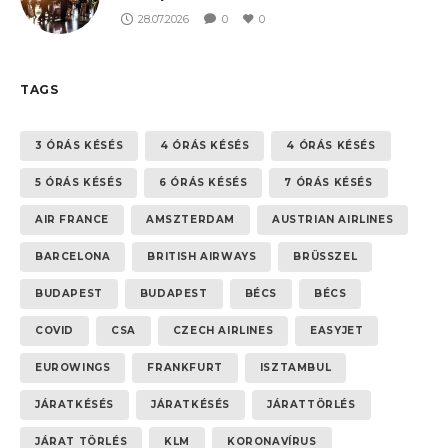
28.07.2026
0
0
TAGS
3 ÓRÁS KÉSÉS
4 ÓRÁS KÉSÉS
4 ÓRÁS KÉSÉS
5 ÓRÁS KÉSÉS
6 ÓRÁS KÉSÉS
7 ÓRÁS KÉSÉS
AIR FRANCE
AMSZTERDAM
AUSTRIAN AIRLINES
BARCELONA
BRITISH AIRWAYS
BRÜSSZEL
BUDAPEST
BUDAPEST
BÉCS
BÉCS
COVID
CSA
CZECH AIRLINES
EASYJET
EUROWINGS
FRANKFURT
ISZTAMBUL
JÁRATKÉSÉS
JÁRATKÉSÉS
JÁRATTÖRLÉS
JÁRAT TÖRLÉS
KLM
KORONAVÍRUS