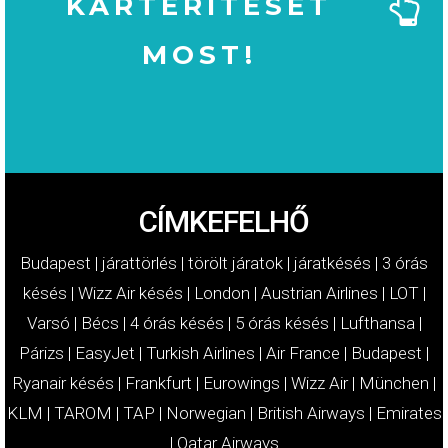
KÁRTÉRÍTÉSÉT
MOST!
MOST!
KÁRTÉRÍTÉSÉT
IGÉNYELJE
CÍMKEFELHŐ
Budapest
|
járattörlés
|
törölt járatok
|
járatkésés
|
3 órás
késés
|
Wizz Air késés
|
London
|
Austrian Airlines
|
LOT
|
Varsó
|
Bécs
|
4 órás késés
|
5 órás késés
|
Lufthansa
|
Párizs
|
EasyJet
|
Turkish Airlines
|
Air France
|
Budapest
|
Ryanair késés
|
Frankfurt
|
Eurowings
|
Wizz Air
|
München
|
KLM
|
TAROM
|
TAP
|
Norwegian
|
British Airways
|
Emirates
|
Qatar Airways