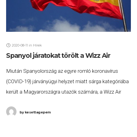
2020-08-11
in
Hírek
Spanyol járatokat törölt a Wizz Air
Miután Spanyolország az egyre romló koronavírus
(COVID-19) járványügyi helyzet miatt sárga kategóriába
került a Magyarországra utazók számára, a Wizz Air
reagált: több járatot is töröltek a járatok alacsony
kihasználtsága és
by
kesettagepem