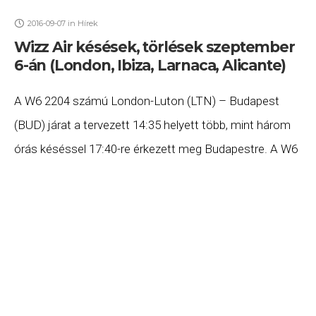
2016-09-07
in
Hírek
Wizz Air késések, törlések szeptember
6-án (London, Ibiza, Larnaca, Alicante)
A W6 2204 számú London-Luton (LTN) – Budapest
(BUD) járat a tervezett 14:35 helyett több, mint három
órás késéssel 17:40-re érkezett meg Budapestre. A W6
2382 számú Ibiza (IBZ) – Budapest (BUD) járat (a