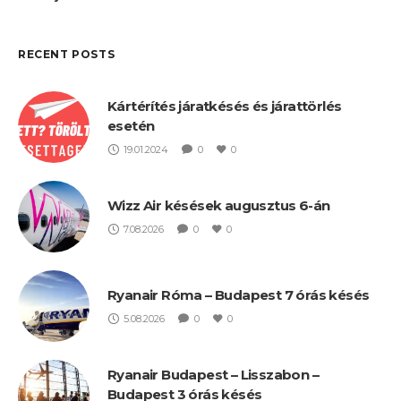
RECENT POSTS
Kártérítés járatkésés és járattörlés
esetén
19.01.2024
0
0
Wizz Air késések augusztus 6-án
7.08.2026
0
0
Ryanair Róma – Budapest 7 órás késés
5.08.2026
0
0
Ryanair Budapest – Lisszabon –
Budapest 3 órás késés