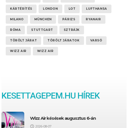
KÁRTÉRÍTÉS
LONDON
LOT
LUFTHANSA
MILANO
MÜNCHEN
PÁRIZS
RYANAIR
RÓMA
STUTTGART
SZTRÁJK
TÖRÖLT JÁRAT
TÖRÖLT JÁRATOK
VARSÓ
WIZZ AIR
WIZZ AIR
KESETTAGEPEM.HU HÍREK
Wizz Air késések augusztus 6-án
2026-08-07