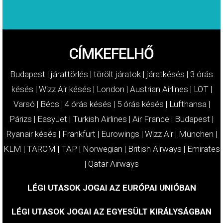
CÍMKEFELHŐ
Budapest
|
járattörlés
|
törölt járatok
|
járatkésés
|
3 órás
késés
|
Wizz Air késés
|
London
|
Austrian Airlines
|
LOT
|
Varsó
|
Bécs
|
4 órás késés
|
5 órás késés
|
Lufthansa
|
Párizs
|
EasyJet
|
Turkish Airlines
|
Air France
|
Budapest
|
Ryanair késés
|
Frankfurt
|
Eurowings
|
Wizz Air
|
München
|
KLM
|
TAROM
|
TAP
|
Norwegian
|
British Airways
|
Emirates
|
Qatar Airways
LÉGI UTASOK JOGAI AZ EURÓPAI UNIÓBAN
LÉGI UTASOK JOGAI AZ EGYESÜLT KIRÁLYSÁGBAN