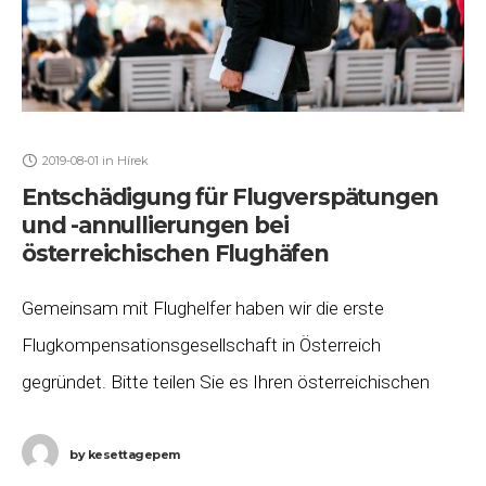
2019-08-01
in
Hírek
Entschädigung für Flugverspätungen
und -annullierungen bei
österreichischen Flughäfen
Gemeinsam mit Flughelfer haben wir die erste
Flugkompensationsgesellschaft in Österreich
gegründet. Bitte teilen Sie es Ihren österreichischen
Freunden, Bekannten oder Kollegen mit, damit auch
diese für verspätete oder annullierte Flüge
by
kesettagepem