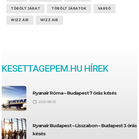
TÖRÖLT JÁRAT
TÖRÖLT JÁRATOK
VARSÓ
WIZZ AIR
WIZZ AIR
KESETTAGEPEM.HU HÍREK
Ryanair Róma – Budapest 7 órás késés
2026-08-05
Ryanair Budapest – Lisszabon – Budapest 3 órás
késés