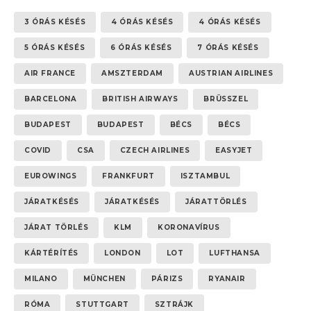
3 ÓRÁS KÉSÉS
4 ÓRÁS KÉSÉS
4 ÓRÁS KÉSÉS
5 ÓRÁS KÉSÉS
6 ÓRÁS KÉSÉS
7 ÓRÁS KÉSÉS
AIR FRANCE
AMSZTERDAM
AUSTRIAN AIRLINES
BARCELONA
BRITISH AIRWAYS
BRÜSSZEL
BUDAPEST
BUDAPEST
BÉCS
BÉCS
COVID
CSA
CZECH AIRLINES
EASYJET
EUROWINGS
FRANKFURT
ISZTAMBUL
JÁRATKÉSÉS
JÁRATKÉSÉS
JÁRATTÖRLÉS
JÁRAT TÖRLÉS
KLM
KORONAVÍRUS
KÁRTÉRÍTÉS
LONDON
LOT
LUFTHANSA
MILANO
MÜNCHEN
PÁRIZS
RYANAIR
RÓMA
STUTTGART
SZTRÁJK