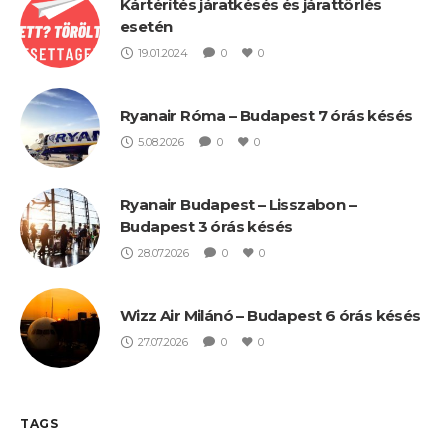
Kártérítés járatkésés és járattörlés
esetén
19.01.2024
0
0
Ryanair Róma – Budapest 7 órás késés
5.08.2026
0
0
Ryanair Budapest – Lisszabon –
Budapest 3 órás késés
28.07.2026
0
0
Wizz Air Milánó – Budapest 6 órás késés
27.07.2026
0
0
TAGS