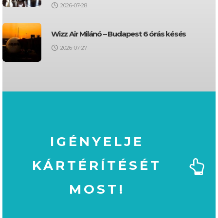
2026-07-28
Wizz Air Milánó – Budapest 6 órás késés
2026-07-27
IGÉNYELJE
KÁRTÉRÍTÉSÉT
MOST!
MOST!
KÁRTÉRÍTÉSÉT
IGÉNYELJE