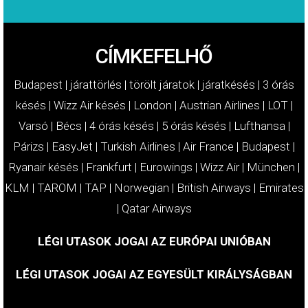
CÍMKEFELHŐ
Budapest
|
járattörlés
|
törölt járatok
|
járatkésés
|
3 órás
késés
|
Wizz Air késés
|
London
|
Austrian Airlines
|
LOT
|
Varsó
|
Bécs
|
4 órás késés
|
5 órás késés
|
Lufthansa
|
Párizs
|
EasyJet
|
Turkish Airlines
|
Air France
|
Budapest
|
Ryanair késés
|
Frankfurt
|
Eurowings
|
Wizz Air
|
München
|
KLM
|
TAROM
|
TAP
|
Norwegian
|
British Airways
|
Emirates
|
Qatar Airways
LÉGI UTASOK JOGAI AZ EURÓPAI UNIÓBAN
LÉGI UTASOK JOGAI AZ EGYESÜLT KIRÁLYSÁGBAN