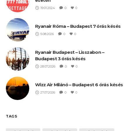
esetén
19.01.2024
0
0
Ryanair Róma – Budapest 7 órás késés
5.08.2026
0
0
Ryanair Budapest – Lisszabon –
Budapest 3 órás késés
28.07.2026
0
0
Wizz Air Milánó – Budapest 6 órás késés
27.07.2026
0
0
TAGS