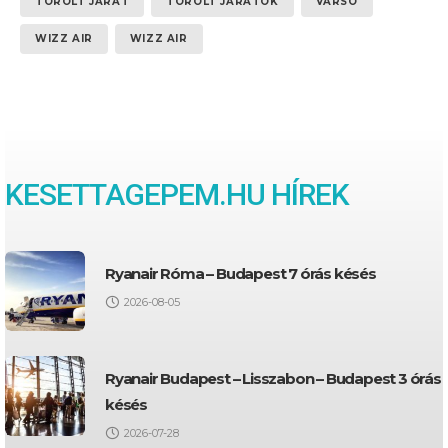
TÖRÖLT JÁRAT
TÖRÖLT JÁRATOK
VARSÓ
WIZZ AIR
WIZZ AIR
KESETTAGEPEM.HU HÍREK
Ryanair Róma – Budapest 7 órás késés
2026-08-05
Ryanair Budapest – Lisszabon – Budapest 3 órás
késés
2026-07-28