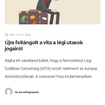
2025-11-19
in
Blog
Újra fellángolt a vita a légi utasok
jogairól
Aligha ért váratlanul bárkit, hogy a Nemzetközi Légi
Szállítási Szövetség (IATA) ismét nekiment az európai
döntéshozóknak. A szervezet friss közleményében
hevesen bírálta az Európai Parlament légi utasjogok
reformjára vonatkozó terveit,
by
kesettagepem