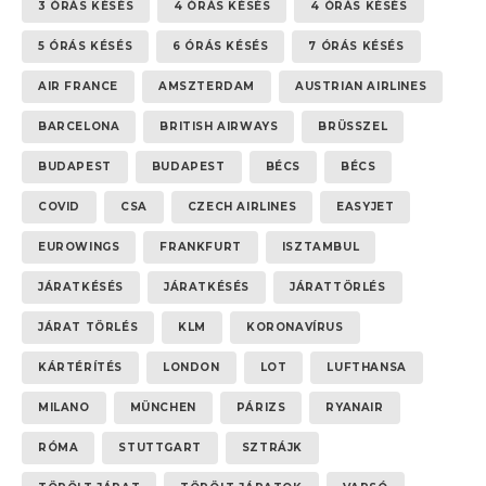
3 ÓRÁS KÉSÉS
4 ÓRÁS KÉSÉS
4 ÓRÁS KÉSÉS
5 ÓRÁS KÉSÉS
6 ÓRÁS KÉSÉS
7 ÓRÁS KÉSÉS
AIR FRANCE
AMSZTERDAM
AUSTRIAN AIRLINES
BARCELONA
BRITISH AIRWAYS
BRÜSSZEL
BUDAPEST
BUDAPEST
BÉCS
BÉCS
COVID
CSA
CZECH AIRLINES
EASYJET
EUROWINGS
FRANKFURT
ISZTAMBUL
JÁRATKÉSÉS
JÁRATKÉSÉS
JÁRATTÖRLÉS
JÁRAT TÖRLÉS
KLM
KORONAVÍRUS
KÁRTÉRÍTÉS
LONDON
LOT
LUFTHANSA
MILANO
MÜNCHEN
PÁRIZS
RYANAIR
RÓMA
STUTTGART
SZTRÁJK