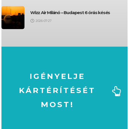
Wizz Air Milánó – Budapest 6 órás késés
2026-07-27
IGÉNYELJE
KÁRTÉRÍTÉSÉT
MOST!
MOST!
KÁRTÉRÍTÉSÉT
IGÉNYELJE