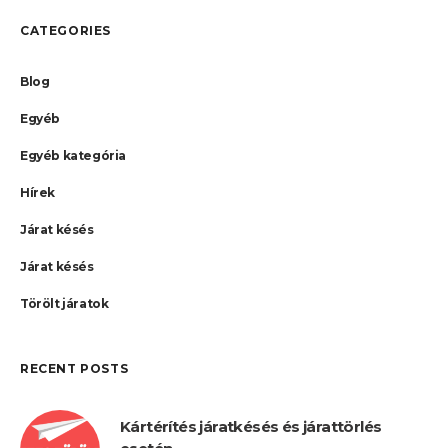
CATEGORIES
Blog
Egyéb
Egyéb kategória
Hírek
Járat késés
Járat késés
Törölt járatok
RECENT POSTS
Kártérítés járatkésés és járattörlés