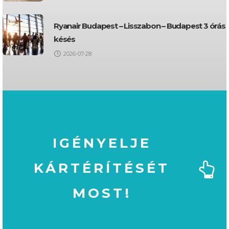
Ryanair Budapest – Lisszabon – Budapest 3 órás
késés
2026-07-28
IGÉNYELJE
KÁRTÉRÍTÉSÉT
MOST!
MOST!
KÁRTÉRÍTÉSÉT
IGÉNYELJE