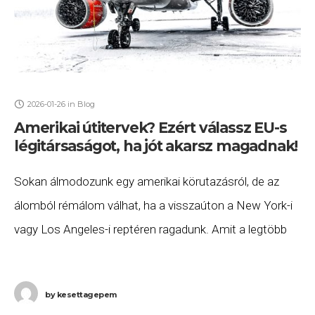
2026-01-26
in
Blog
Amerikai útitervek? Ezért válassz EU-s
légitársaságot, ha jót akarsz magadnak!
Sokan álmodozunk egy amerikai körutazásról, de az
álomból rémálom válhat, ha a visszaúton a New York-i
vagy Los Angeles-i reptéren ragadunk. Amit a legtöbb
utas nem tud: a jogaid nagyban
by
kesettagepem