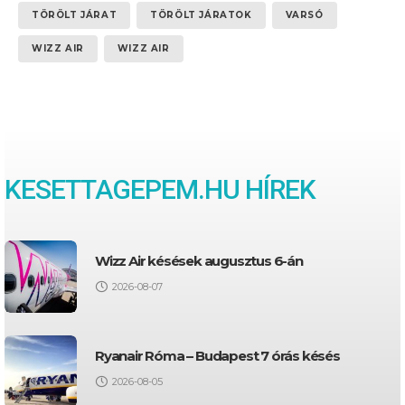
TÖRÖLT JÁRAT
TÖRÖLT JÁRATOK
VARSÓ
WIZZ AIR
WIZZ AIR
KESETTAGEPEM.HU HÍREK
Wizz Air késések augusztus 6-án
2026-08-07
Ryanair Róma – Budapest 7 órás késés
2026-08-05