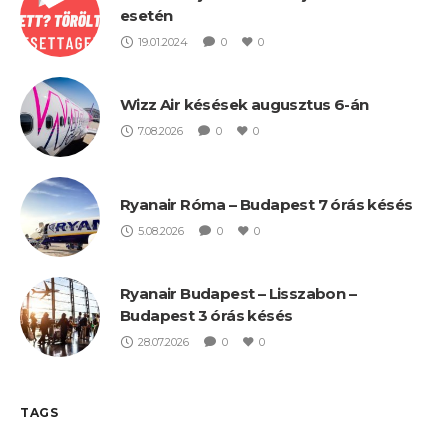
esetén
19.01.2024
0
0
Wizz Air késések augusztus 6-án
7.08.2026
0
0
Ryanair Róma – Budapest 7 órás késés
5.08.2026
0
0
Ryanair Budapest – Lisszabon –
Budapest 3 órás késés
28.07.2026
0
0
TAGS