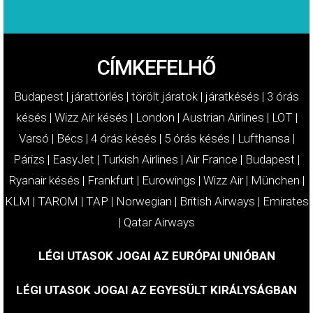
CÍMKEFELHŐ
Budapest
|
járattörlés
|
törölt járatok
|
járatkésés
|
3 órás
késés
|
Wizz Air késés
|
London
|
Austrian Airlines
|
LOT
|
Varsó
|
Bécs
|
4 órás késés
|
5 órás késés
|
Lufthansa
|
Párizs
|
EasyJet
|
Turkish Airlines
|
Air France
|
Budapest
|
Ryanair késés
|
Frankfurt
|
Eurowings
|
Wizz Air
|
München
|
KLM
|
TAROM
|
TAP
|
Norwegian
|
British Airways
|
Emirates
|
Qatar Airways
LÉGI UTASOK JOGAI AZ EURÓPAI UNIÓBAN
LÉGI UTASOK JOGAI AZ EGYESÜLT KIRÁLYSÁGBAN