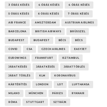
3 ÓRÁS KÉSÉS
4 ÓRÁS KÉSÉS
4 ÓRÁS KÉSÉS
5 ÓRÁS KÉSÉS
6 ÓRÁS KÉSÉS
7 ÓRÁS KÉSÉS
AIR FRANCE
AMSZTERDAM
AUSTRIAN AIRLINES
BARCELONA
BRITISH AIRWAYS
BRÜSSZEL
BUDAPEST
BUDAPEST
BÉCS
BÉCS
COVID
CSA
CZECH AIRLINES
EASYJET
EUROWINGS
FRANKFURT
ISZTAMBUL
JÁRATKÉSÉS
JÁRATKÉSÉS
JÁRATTÖRLÉS
JÁRAT TÖRLÉS
KLM
KORONAVÍRUS
KÁRTÉRÍTÉS
LONDON
LOT
LUFTHANSA
MILANO
MÜNCHEN
PÁRIZS
RYANAIR
RÓMA
STUTTGART
SZTRÁJK