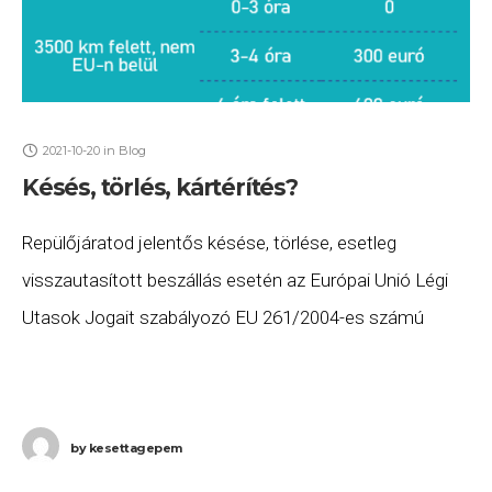
2021-10-20
in
Blog
Késés, törlés, kártérítés?
Repülőjáratod jelentős késése, törlése, esetleg
visszautasított beszállás esetén az Európai Unió Légi
Utasok Jogait szabályozó EU 261/2004-es számú
rendelete alapján jelentős kártalanításra lehetsz
jogosult. Íme az összegek! Távolság Késés időtartama
by
kesettagepem