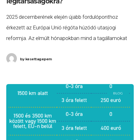
légitársaságokra?
2025 decemberének elején újabb fordulóponthoz
érkezett az Európai Unió régóta húzódó utasjogi
reformja. Az elmúlt hónapokban mind a tagállamokat
képviselő Európai Tanács, mind a közvetlenül választott
képviselőkből álló Európai Parlament
by
kesettagepem
BLOG