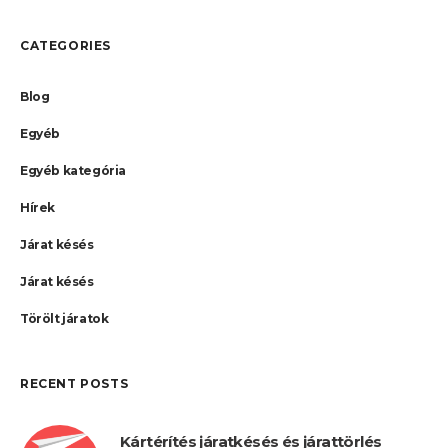
CATEGORIES
Blog
Egyéb
Egyéb kategória
Hírek
Járat késés
Járat késés
Törölt járatok
RECENT POSTS
Kártérítés járatkésés és járattörlés