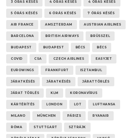
3 ÓRÁS KÉSÉS
4 ÓRÁS KÉSÉS
4 ÓRÁS KÉSÉS
5 ÓRÁS KÉSÉS
6 ÓRÁS KÉSÉS
7 ÓRÁS KÉSÉS
AIR FRANCE
AMSZTERDAM
AUSTRIAN AIRLINES
BARCELONA
BRITISH AIRWAYS
BRÜSSZEL
BUDAPEST
BUDAPEST
BÉCS
BÉCS
COVID
CSA
CZECH AIRLINES
EASYJET
EUROWINGS
FRANKFURT
ISZTAMBUL
JÁRATKÉSÉS
JÁRATKÉSÉS
JÁRATTÖRLÉS
JÁRAT TÖRLÉS
KLM
KORONAVÍRUS
KÁRTÉRÍTÉS
LONDON
LOT
LUFTHANSA
MILANO
MÜNCHEN
PÁRIZS
RYANAIR
RÓMA
STUTTGART
SZTRÁJK