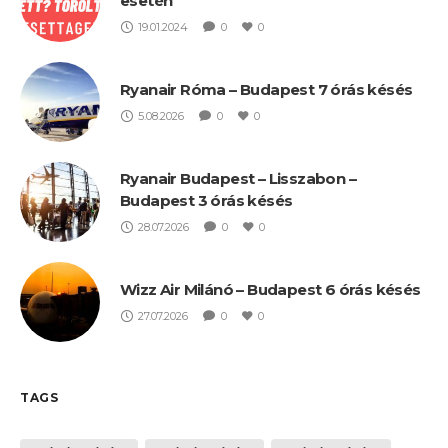
esetén
19.01.2024
0
0
Ryanair Róma – Budapest 7 órás késés
5.08.2026
0
0
Ryanair Budapest – Lisszabon –
Budapest 3 órás késés
28.07.2026
0
0
Wizz Air Milánó – Budapest 6 órás késés
27.07.2026
0
0
TAGS