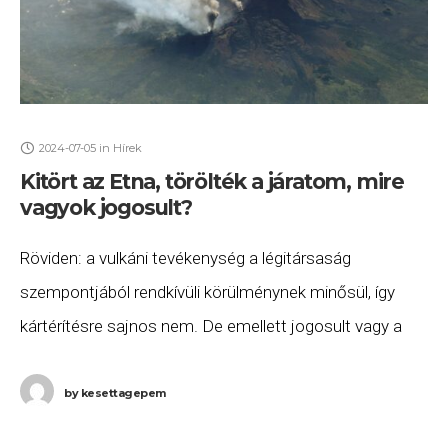
2024-07-05
in
Hírek
Kitört az Etna, törölték a járatom, mire
vagyok jogosult?
Röviden: a vulkáni tevékenység a légitársaság
szempontjából rendkívüli körülménynek minősül, így
kártérítésre sajnos nem. De emellett jogosult vagy a
járatod átfoglalására, valamint szállásra és ellátásra
annak indulásáig. Ha ezeket nem
by
kesettagepem