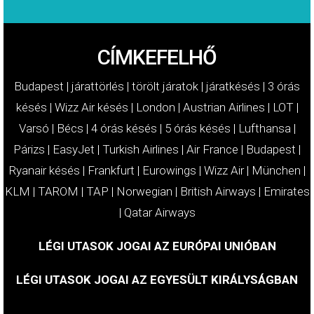
CÍMKEFELHŐ
Budapest
|
járattörlés
|
törölt járatok
|
járatkésés
|
3 órás
késés
|
Wizz Air késés
|
London
|
Austrian Airlines
|
LOT
|
Varsó
|
Bécs
|
4 órás késés
|
5 órás késés
|
Lufthansa
|
Párizs
|
EasyJet
|
Turkish Airlines
|
Air France
|
Budapest
|
Ryanair késés
|
Frankfurt
|
Eurowings
|
Wizz Air
|
München
|
KLM
|
TAROM
|
TAP
|
Norwegian
|
British Airways
|
Emirates
|
Qatar Airways
LÉGI UTASOK JOGAI AZ EURÓPAI UNIÓBAN
LÉGI UTASOK JOGAI AZ EGYESÜLT KIRÁLYSÁGBAN