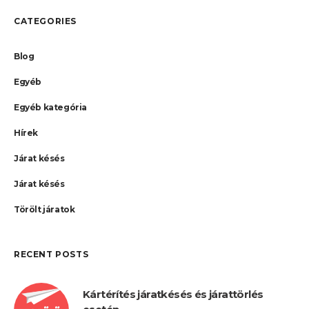
CATEGORIES
Blog
Egyéb
Egyéb kategória
Hírek
Járat késés
Járat késés
Törölt járatok
RECENT POSTS
Kártérítés járatkésés és járattörlés