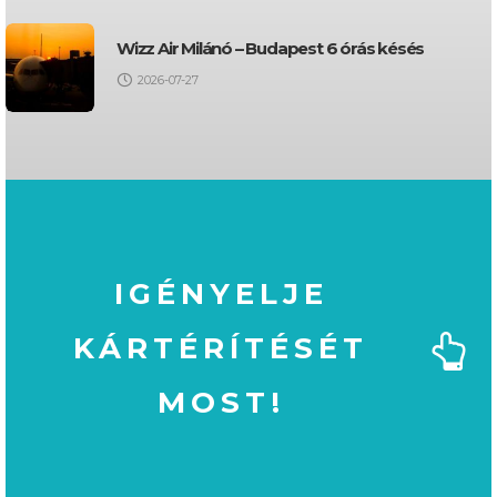
Wizz Air Milánó – Budapest 6 órás késés
2026-07-27
IGÉNYELJE
KÁRTÉRÍTÉSÉT
MOST!
MOST!
KÁRTÉRÍTÉSÉT
IGÉNYELJE