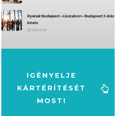
Ryanair Budapest – Lisszabon – Budapest 3 órás
késés
2026-07-28
IGÉNYELJE
KÁRTÉRÍTÉSÉT
MOST!
MOST!
KÁRTÉRÍTÉSÉT
IGÉNYELJE