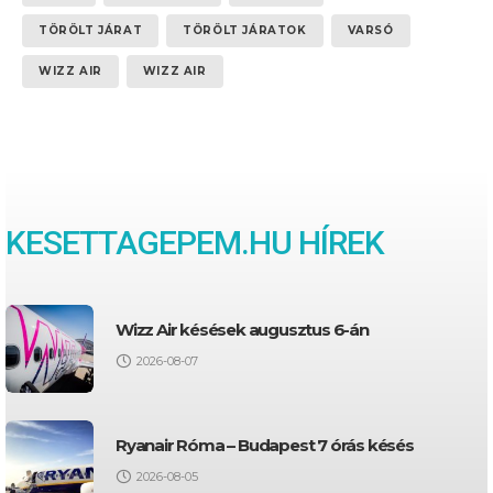
TÖRÖLT JÁRAT
TÖRÖLT JÁRATOK
VARSÓ
WIZZ AIR
WIZZ AIR
KESETTAGEPEM.HU HÍREK
Wizz Air késések augusztus 6-án
2026-08-07
Ryanair Róma – Budapest 7 órás késés
2026-08-05