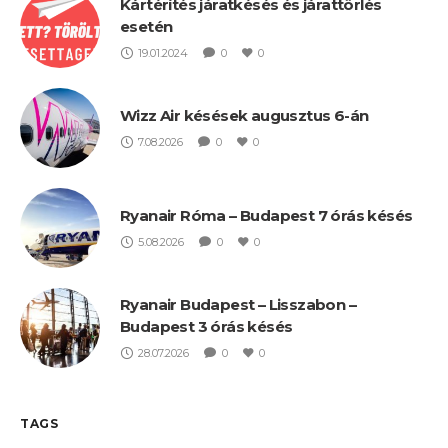
Kártérítés járatkésés és járattörlés
esetén
19.01.2024
0
0
Wizz Air késések augusztus 6-án
7.08.2026
0
0
Ryanair Róma – Budapest 7 órás késés
5.08.2026
0
0
Ryanair Budapest – Lisszabon –
Budapest 3 órás késés
28.07.2026
0
0
TAGS