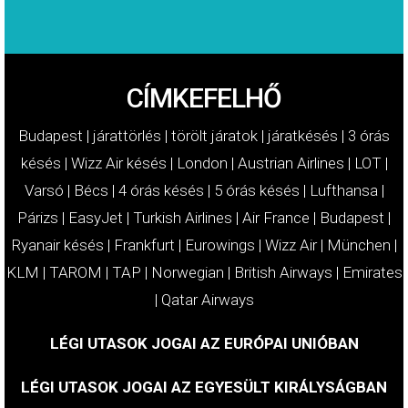
CÍMKEFELHŐ
Budapest
|
járattörlés
|
törölt járatok
|
járatkésés
|
3 órás
késés
|
Wizz Air késés
|
London
|
Austrian Airlines
|
LOT
|
Varsó
|
Bécs
|
4 órás késés
|
5 órás késés
|
Lufthansa
|
Párizs
|
EasyJet
|
Turkish Airlines
|
Air France
|
Budapest
|
Ryanair késés
|
Frankfurt
|
Eurowings
|
Wizz Air
|
München
|
KLM
|
TAROM
|
TAP
|
Norwegian
|
British Airways
|
Emirates
|
Qatar Airways
LÉGI UTASOK JOGAI AZ EURÓPAI UNIÓBAN
LÉGI UTASOK JOGAI AZ EGYESÜLT KIRÁLYSÁGBAN