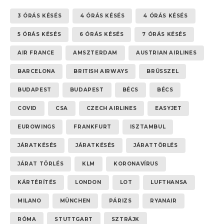
3 ÓRÁS KÉSÉS
4 ÓRÁS KÉSÉS
4 ÓRÁS KÉSÉS
5 ÓRÁS KÉSÉS
6 ÓRÁS KÉSÉS
7 ÓRÁS KÉSÉS
AIR FRANCE
AMSZTERDAM
AUSTRIAN AIRLINES
BARCELONA
BRITISH AIRWAYS
BRÜSSZEL
BUDAPEST
BUDAPEST
BÉCS
BÉCS
COVID
CSA
CZECH AIRLINES
EASYJET
EUROWINGS
FRANKFURT
ISZTAMBUL
JÁRATKÉSÉS
JÁRATKÉSÉS
JÁRATTÖRLÉS
JÁRAT TÖRLÉS
KLM
KORONAVÍRUS
KÁRTÉRÍTÉS
LONDON
LOT
LUFTHANSA
MILANO
MÜNCHEN
PÁRIZS
RYANAIR
RÓMA
STUTTGART
SZTRÁJK