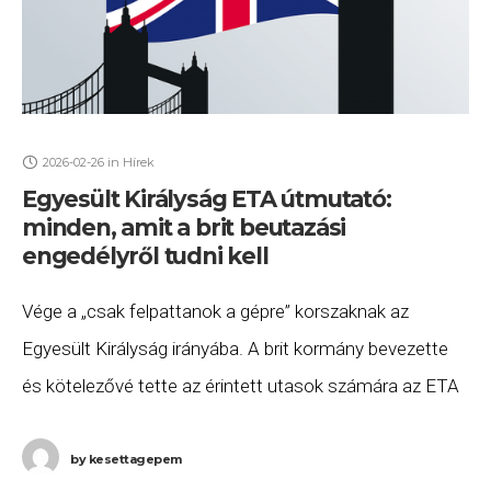
2026-02-26
in
Hírek
Egyesült Királyság ETA útmutató:
minden, amit a brit beutazási
engedélyről tudni kell
Vége a „csak felpattanok a gépre” korszaknak az
Egyesült Királyság irányába. A brit kormány bevezette
és kötelezővé tette az érintett utasok számára az ETA
engedély meglétét, amely a magyar utazókat
by
kesettagepem