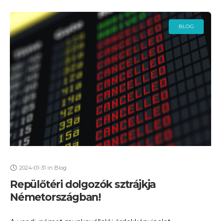
BLOG
2024-01-31
in
Blog
Repülőtéri dolgozók sztrájkja
Németországban!