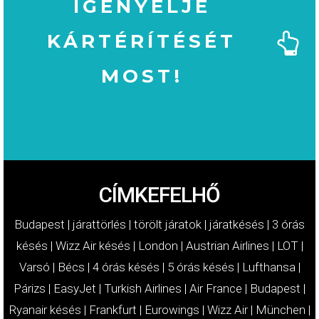
IGÉNYELJE
KÁRTÉRÍTÉSÉT
MOST!
MOST!
KÁRTÉRÍTÉSÉT
IGÉNYELJE
CÍMKEFELHŐ
Budapest
|
járattörlés
|
törölt járatok
|
járatkésés
|
3 órás
késés
|
Wizz Air késés
|
London
|
Austrian Airlines
|
LOT
|
Varsó
|
Bécs
|
4 órás késés
|
5 órás késés
|
Lufthansa
|
Párizs
|
EasyJet
|
Turkish Airlines
|
Air France
|
Budapest
|
Ryanair késés
|
Frankfurt
|
Eurowings
|
Wizz Air
|
München
|