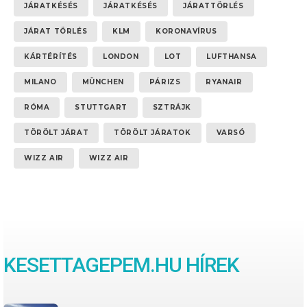
JÁRATKÉSÉS
JÁRATKÉSÉS
JÁRATTÖRLÉS
JÁRAT TÖRLÉS
KLM
KORONAVÍRUS
KÁRTÉRÍTÉS
LONDON
LOT
LUFTHANSA
MILANO
MÜNCHEN
PÁRIZS
RYANAIR
RÓMA
STUTTGART
SZTRÁJK
TÖRÖLT JÁRAT
TÖRÖLT JÁRATOK
VARSÓ
WIZZ AIR
WIZZ AIR
KESETTAGEPEM.HU HÍREK