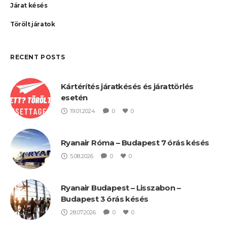
Járat késés
Törölt járatok
RECENT POSTS
Kártérítés járatkésés és járattörlés
esetén
19.01.2024
0
0
Ryanair Róma – Budapest 7 órás késés
5.08.2026
0
0
Ryanair Budapest – Lisszabon –
Budapest 3 órás késés
28.07.2026
0
0