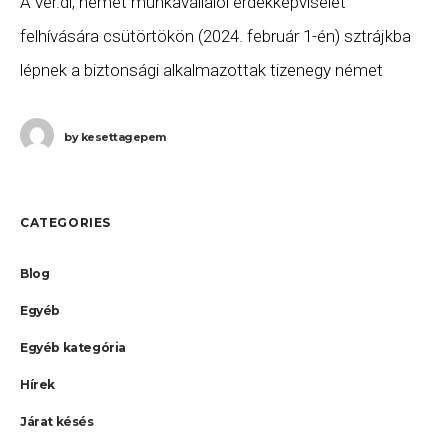
A ver.di, német munkavállalói érdekképviselet
felhívására csütörtökön (2024. február 1-én) sztrájkba
lépnek a biztonsági alkalmazottak tizenegy német
repülőtéren, így jelentős fennakadások és törlések
várhatóak a csütörtöki pénteki forgalomban. A
by
kesettagepem
sztrájkból
CATEGORIES
Blog
Egyéb
Egyéb kategória
Hírek
Járat késés