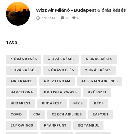
Wizz Air Milánó – Budapest 6 órás késés
27.07.2026
0
0
TAGS
3 ÓRÁS KÉSÉS
4 ÓRÁS KÉSÉS
4 ÓRÁS KÉSÉS
5 ÓRÁS KÉSÉS
6 ÓRÁS KÉSÉS
7 ÓRÁS KÉSÉS
AIR FRANCE
AMSZTERDAM
AUSTRIAN AIRLINES
BARCELONA
BRITISH AIRWAYS
BRÜSSZEL
BUDAPEST
BUDAPEST
BÉCS
BÉCS
COVID
CSA
CZECH AIRLINES
EASYJET
EUROWINGS
FRANKFURT
ISZTAMBUL