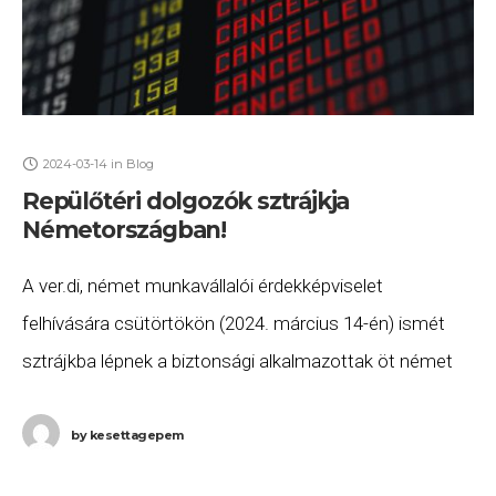
2024-03-14
in
Blog
Repülőtéri dolgozók sztrájkja
Németországban!
A ver.di, német munkavállalói érdekképviselet
felhívására csütörtökön (2024. március 14-én) ismét
sztrájkba lépnek a biztonsági alkalmazottak öt német
repülőtéren, így jelentős fennakadások és törlések
várhatóak a csütörtöki forgalomban. A
by
kesettagepem
munkabeszüntetéssel