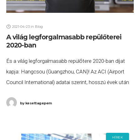
2021-04-23
in
Blog
A világ legforgalmasabb repülőterei
2020-ban
És a világ legforgalmasabb repülőtere 2020-ban díjat
kapja: Hangcsou (Guangzhou, CAN)! Az ACI (Airport
Council International) adatai szerint, hosszú évek után
változás történt a világ legforgalmasabb repülőtereinek
listáján: az „örökös
by
kesettagepem
HÍREK