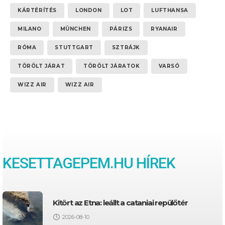
KÁRTÉRÍTÉS
LONDON
LOT
LUFTHANSA
MILANO
MÜNCHEN
PÁRIZS
RYANAIR
RÓMA
STUTTGART
SZTRÁJK
TÖRÖLT JÁRAT
TÖRÖLT JÁRATOK
VARSÓ
WIZZ AIR
WIZZ AIR
KESETTAGEPEM.HU HÍREK
Kitört az Etna: leállt a cataniai repülőtér
2026-08-10