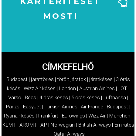
KÁRTÉRÍTÉSÉT
MOST!
MOST!
KÁRTÉRÍTÉSÉT
IGÉNYELJE
CÍMKEFELHŐ
Budapest
|
járattörlés
|
törölt járatok
|
járatkésés
|
3 órás
késés
|
Wizz Air késés
|
London
|
Austrian Airlines
|
LOT
|
Varsó
|
Bécs
|
4 órás késés
|
5 órás késés
|
Lufthansa
|
Párizs
|
EasyJet
|
Turkish Airlines
|
Air France
|
Budapest
|
Ryanair késés
|
Frankfurt
|
Eurowings
|
Wizz Air
|
München
|
KLM
|
TAROM
|
TAP
|
Norwegian
|
British Airways
|
Emirates
|
Qatar Airways