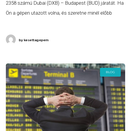
2358 számú Dubai (DXB) – Budapest (BUD) járatát. Ha
Ön a gépen utazott volna, és szeretne minél előbb
hozzájutni a járattörlés
by
kesettagepem
BLOG