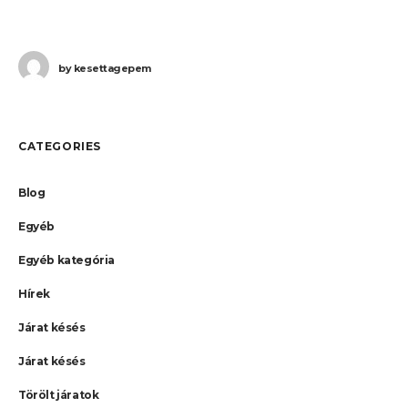
hozzájutni a járattörlés
by
kesettagepem
CATEGORIES
Blog
Egyéb
Egyéb kategória
Hírek
Járat késés
Járat késés
Törölt járatok