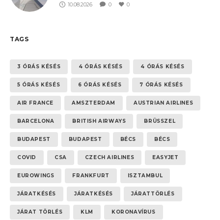
10.08.2026
0
0
TAGS
3 ÓRÁS KÉSÉS
4 ÓRÁS KÉSÉS
4 ÓRÁS KÉSÉS
5 ÓRÁS KÉSÉS
6 ÓRÁS KÉSÉS
7 ÓRÁS KÉSÉS
AIR FRANCE
AMSZTERDAM
AUSTRIAN AIRLINES
BARCELONA
BRITISH AIRWAYS
BRÜSSZEL
BUDAPEST
BUDAPEST
BÉCS
BÉCS
COVID
CSA
CZECH AIRLINES
EASYJET
EUROWINGS
FRANKFURT
ISZTAMBUL
JÁRATKÉSÉS
JÁRATKÉSÉS
JÁRATTÖRLÉS
JÁRAT TÖRLÉS
KLM
KORONAVÍRUS