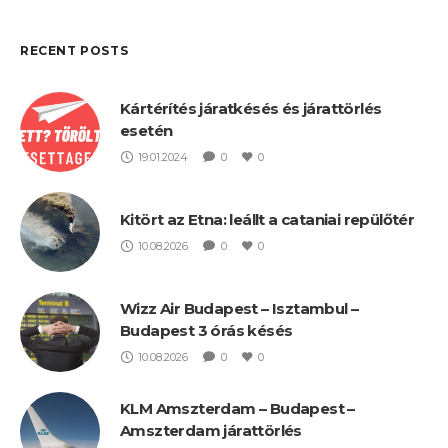
RECENT POSTS
Kártérítés járatkésés és járattörlés
esetén
19.01.2024
0
0
Kitört az Etna: leállt a cataniai repülőtér
10.08.2026
0
0
Wizz Air Budapest – Isztambul –
Budapest 3 órás késés
10.08.2026
0
0
KLM Amszterdam – Budapest –
Amszterdam járattörlés