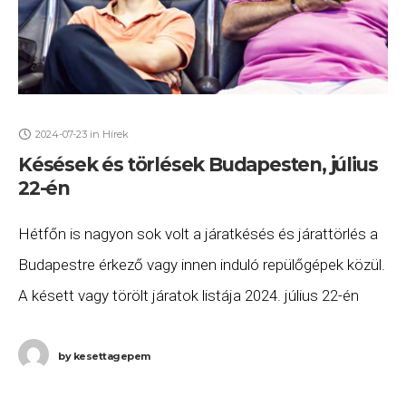
2024-07-23
in
Hírek
Késések és törlések Budapesten, július
22-én
Hétfőn is nagyon sok volt a járatkésés és járattörlés a
Budapestre érkező vagy innen induló repülőgépek közül.
A késett vagy törölt járatok listája 2024. július 22-én
(hétfő) a következő. A Ryanair
by
kesettagepem