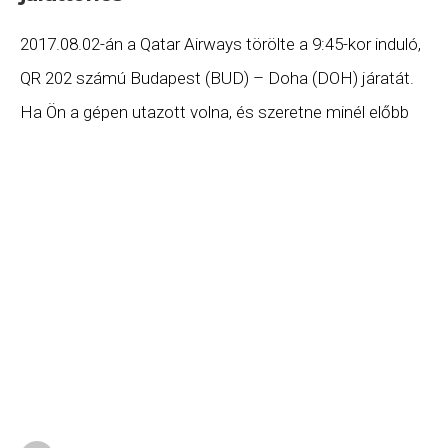
2017.08.02-án a Qatar Airways törölte a 9:45-kor induló,
QR 202 számú Budapest (BUD) – Doha (DOH) járatát.
Ha Ön a gépen utazott volna, és szeretne minél előbb
hozzájutni a jogszabályok