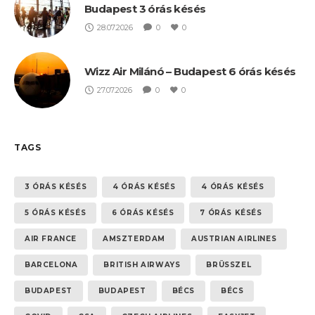
Budapest 3 órás késés
28.07.2026
0
0
Wizz Air Milánó – Budapest 6 órás késés
27.07.2026
0
0
TAGS
3 ÓRÁS KÉSÉS
4 ÓRÁS KÉSÉS
4 ÓRÁS KÉSÉS
5 ÓRÁS KÉSÉS
6 ÓRÁS KÉSÉS
7 ÓRÁS KÉSÉS
AIR FRANCE
AMSZTERDAM
AUSTRIAN AIRLINES
BARCELONA
BRITISH AIRWAYS
BRÜSSZEL
BUDAPEST
BUDAPEST
BÉCS
BÉCS