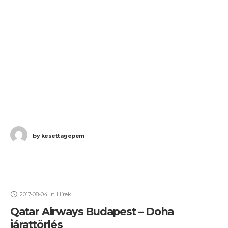
by
kesettagepem
2017-08-04
in
Hírek
Qatar Airways Budapest – Doha
járattörlés