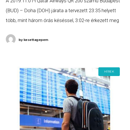
A 2019.11.01-i Qatar Airways QR 200 számú Budapest
(BUD) – Doha (DOH) járata a tervezett 23:35 helyett
több, mint három órás késéssel, 3:02-re érkezett meg
Dohába. Ha Ön a gépen
by
kesettagepem
HÍREK