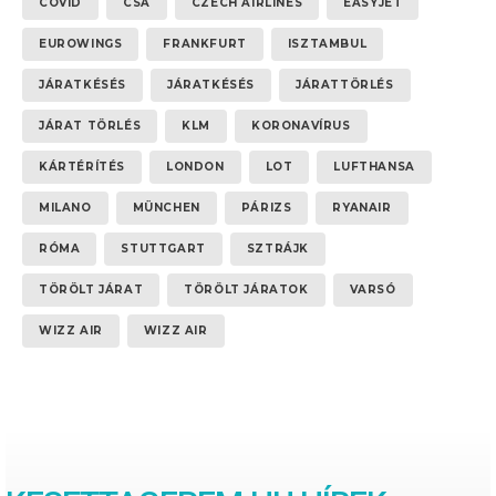
COVID
CSA
CZECH AIRLINES
EASYJET
EUROWINGS
FRANKFURT
ISZTAMBUL
JÁRATKÉSÉS
JÁRATKÉSÉS
JÁRATTÖRLÉS
JÁRAT TÖRLÉS
KLM
KORONAVÍRUS
KÁRTÉRÍTÉS
LONDON
LOT
LUFTHANSA
MILANO
MÜNCHEN
PÁRIZS
RYANAIR
RÓMA
STUTTGART
SZTRÁJK
TÖRÖLT JÁRAT
TÖRÖLT JÁRATOK
VARSÓ
WIZZ AIR
WIZZ AIR