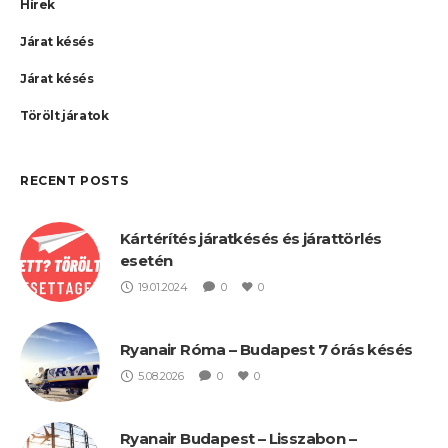
Hírek
Járat késés
Járat késés
Törölt járatok
RECENT POSTS
Kártérítés járatkésés és járattörlés
esetén
19.01.2024
0
0
Ryanair Róma – Budapest 7 órás késés
5.08.2026
0
0
Ryanair Budapest – Lisszabon –