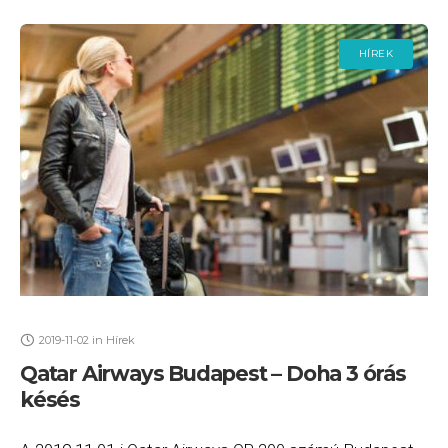
HÍREK
2019-11-02
in
Hírek
Qatar Airways Budapest – Doha 3 órás
késés