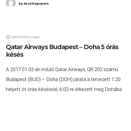
by
kesettagepem
2017-01-03
in
Hírek
Qatar Airways Budapest – Doha 5 órás
késés
A 2017.01.02-án induló Qatar Airways, QR 202 számú
Budapest (BUD) – Doha (DOH) járata a tervezett 1:20
helyett öt órás késéssel, 6:02-re érkezett meg Dohába.
Ha Ön a gépen utazott,