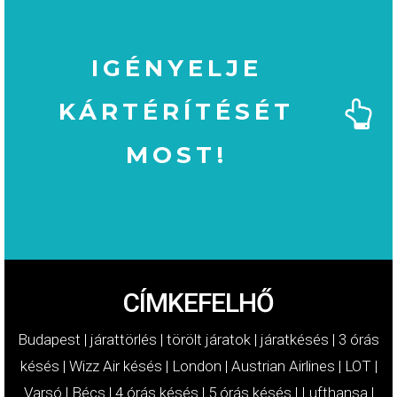
IGÉNYELJE
KÁRTÉRÍTÉSÉT
MOST!
MOST!
KÁRTÉRÍTÉSÉT
IGÉNYELJE
CÍMKEFELHŐ
Budapest
|
járattörlés
|
törölt járatok
|
járatkésés
|
3 órás
késés
|
Wizz Air késés
|
London
|
Austrian Airlines
|
LOT
|
Varsó
|
Bécs
|
4 órás késés
|
5 órás késés
|
Lufthansa
|