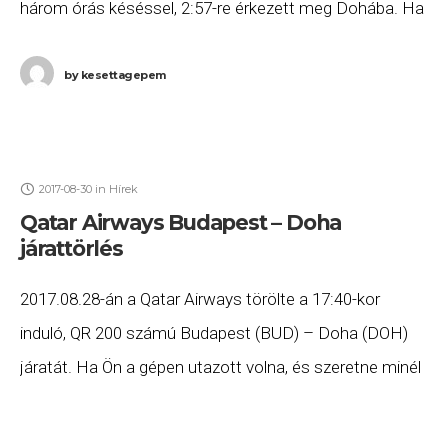
három órás késéssel, 2:57-re érkezett meg Dohába. Ha
Ön a gépen utazott, és
by
kesettagepem
2017-08-30
in
Hírek
Qatar Airways Budapest – Doha
járattörlés
2017.08.28-án a Qatar Airways törölte a 17:40-kor
induló, QR 200 számú Budapest (BUD) – Doha (DOH)
járatát. Ha Ön a gépen utazott volna, és szeretne minél
előbb hozzájutni a jogszabályok