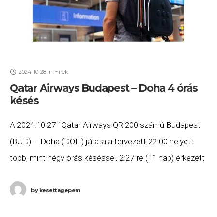
2024-10-28
in
Hírek
Qatar Airways Budapest – Doha 4 órás
késés
A 2024.10.27-i Qatar Airways QR 200 számú Budapest
(BUD) – Doha (DOH) járata a tervezett 22:00 helyett
több, mint négy órás késéssel, 2:27-re (+1 nap) érkezett
meg Dohába. Ha Ön
by
kesettagepem