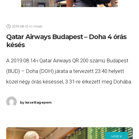
2019-08-15
in
Hírek
Qatar Airways Budapest – Doha 4 órás
késés
A 2019.08.14-i Qatar Airways QR 200 számú Budapest
(BUD) – Doha (DOH) járata a tervezett 23:40 helyett
közel négy órás késéssel, 3:31-re érkezett meg Dohába.
Ha Ön a gépen utazott,
by
kesettagepem
HÍREK