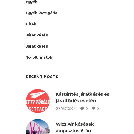
Egyéb
Egyéb kategória
Hírek
Járat késés
Járat késés
Törölt járatok
RECENT POSTS
Kártérítés járatkésés és
járattörlés esetén
19.01.2024
0
0
Wizz Air késések
augusztus 6-án