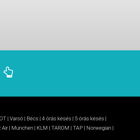
OT
|
Varsó
|
Bécs
|
4 órás késés
|
5 órás késés
|
 Air
|
München
|
KLM
|
TAROM
|
TAP
|
Norwegian
|