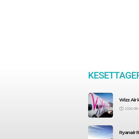
KESETTAGEP
Wizz Air
2026-08-
Ryanair 