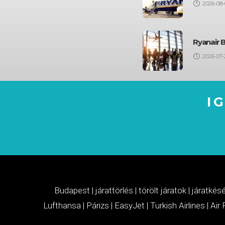
2026-08-
Ryanair 
2026-07-
I
Budapest
|
járattörlés
|
törölt járatok
|
járatkés
Lufthansa
|
Párizs
|
EasyJet
|
Turkish Airlines
|
Air