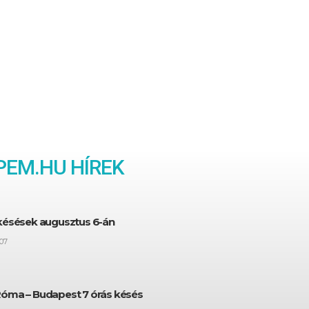
EM.HU HÍREK
 késések augusztus 6-án
07
Róma – Budapest 7 órás késés