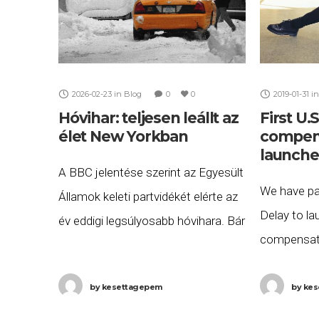
2026-02-23
in
Blog
0
0
2019-01-31
in
Hóvihar: teljesen leállt az
First U.
élet New Yorkban
compen
launche
A BBC jelentése szerint az Egyesült
We have par
Államok keleti partvidékét elérte az
Delay to lau
év eddigi legsúlyosabb hóvihara. Bár
compensat
New York és Budapest között
America. P
jelenleg nincs közvetlen légi
American f
by
kesettagepem
by
kes
összeköttetés, a korlátozások
get compen
magyar utasok