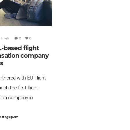
Hírek
0
0
S.-based flight
sation company
s
tnered with EU Flight
nch the first flight
ion company in
lease share with your
riends so they too can
ettagepem
sated for delayed