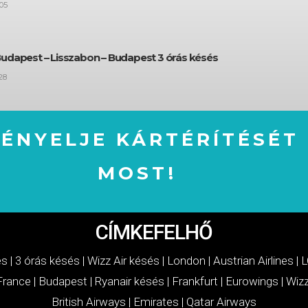
05
Budapest – Lisszabon – Budapest 3 órás késés
28
GÉNYELJE KÁRTÉRÍTÉSÉT
MOST!
IGÉNYELJE KÁRTÉRÍTÉSÉT MOST!
CÍMKEFELHŐ
és
|
3 órás késés
|
Wizz Air késés
|
London
|
Austrian Airlines
|
L
 France
|
Budapest
|
Ryanair késés
|
Frankfurt
|
Eurowings
|
Wizz
British Airways
|
Emirates
|
Qatar Airways