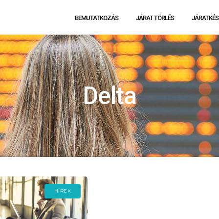
BEMUTATKOZÁS
JÁRAT TÖRLÉS
JÁRATKÉS
Delta
HÍREK