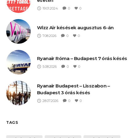
esetén
19.01.2024
0
0
Wizz Air késések augusztus 6-án
7.08.2026
0
0
Ryanair Róma – Budapest 7 órás késés
5.08.2026
0
0
Ryanair Budapest – Lisszabon –
Budapest 3 órás késés
28.07.2026
0
0
TAGS