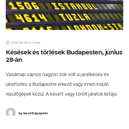
2026-06-29
in
Hírek
Késések és törlések Budapesten, június
28-án
Vasárnap sajnos nagyon sok volt a járatkésés és
járattörlés a Budapestre érkező vagy innen induló
repülőgépek közül. A késett vagy törölt járatok listája
2026. június 28-án (vasárnap) a következő. A
by
kesettagepem