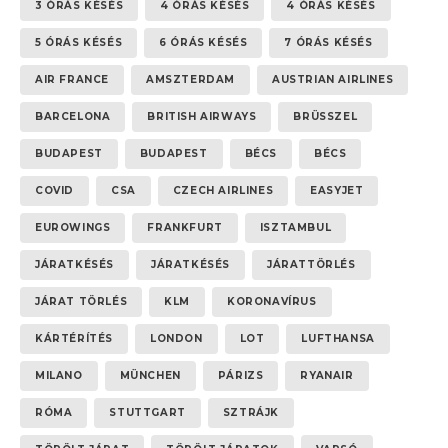
3 ÓRÁS KÉSÉS
4 ÓRÁS KÉSÉS
4 ÓRÁS KÉSÉS
5 ÓRÁS KÉSÉS
6 ÓRÁS KÉSÉS
7 ÓRÁS KÉSÉS
AIR FRANCE
AMSZTERDAM
AUSTRIAN AIRLINES
BARCELONA
BRITISH AIRWAYS
BRÜSSZEL
BUDAPEST
BUDAPEST
BÉCS
BÉCS
COVID
CSA
CZECH AIRLINES
EASYJET
EUROWINGS
FRANKFURT
ISZTAMBUL
JÁRATKÉSÉS
JÁRATKÉSÉS
JÁRATTÖRLÉS
JÁRAT TÖRLÉS
KLM
KORONAVÍRUS
KÁRTÉRÍTÉS
LONDON
LOT
LUFTHANSA
MILANO
MÜNCHEN
PÁRIZS
RYANAIR
RÓMA
STUTTGART
SZTRÁJK