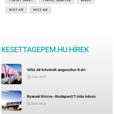
TÖRÖLT JÁRAT
TÖRÖLT JÁRATOK
VARSÓ
WIZZ AIR
WIZZ AIR
KESETTAGEPEM.HU HÍREK
Wizz Air késések augusztus 6-án
2026-08-07
Ryanair Róma – Budapest 7 órás késés
2026-08-05