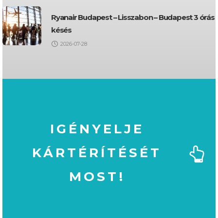
Ryanair Budapest – Lisszabon – Budapest 3 órás
késés
2026-07-28
IGÉNYELJE
KÁRTÉRÍTÉSÉT
MOST!
MOST!
KÁRTÉRÍTÉSÉT
IGÉNYELJE