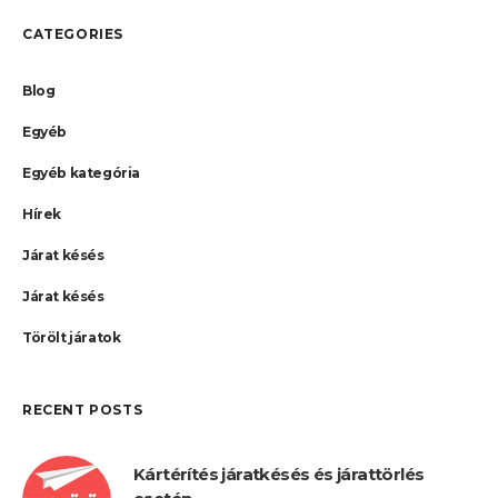
CATEGORIES
Blog
Egyéb
Egyéb kategória
Hírek
Járat késés
Járat késés
Törölt járatok
RECENT POSTS
Kártérítés járatkésés és járattörlés