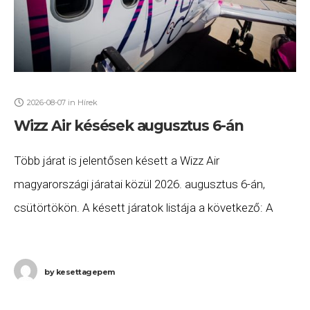
2026-08-07
in
Hírek
Wizz Air késések augusztus 6-án
Több járat is jelentősen késett a Wizz Air
magyarországi járatai közül 2026. augusztus 6-án,
csütörtökön. A késett járatok listája a következő: A
Wizz Air W4 2334 számú Milánó (MXP) –
by
kesettagepem