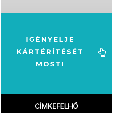
IGÉNYELJE
KÁRTÉRÍTÉSÉT
MOST!
MOST!
KÁRTÉRÍTÉSÉT
IGÉNYELJE
CÍMKEFELHŐ