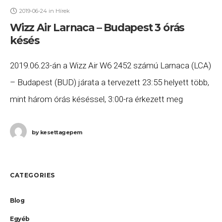
2019-06-24
in
Hírek
Wizz Air Larnaca – Budapest 3 órás
késés
2019.06.23-án a Wizz Air W6 2452 számú Larnaca (LCA)
– Budapest (BUD) járata a tervezett 23:55 helyett több,
mint három órás késéssel, 3:00-ra érkezett meg
Budapestre. Ha Ön a gépen
by
kesettagepem
CATEGORIES
Blog
Egyéb