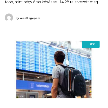
több, mint négy órás késéssel, 14:28-re érkezett meg
Ciprusra, majd a W6 2452
by
kesettagepem
HÍREK