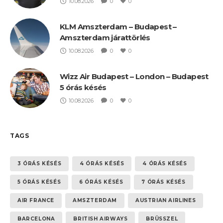
10.08.2026
0
0
KLM Amszterdam – Budapest –
Amszterdam járattörlés
10.08.2026
0
0
Wizz Air Budapest – London – Budapest
5 órás késés
10.08.2026
0
0
TAGS
3 ÓRÁS KÉSÉS
4 ÓRÁS KÉSÉS
4 ÓRÁS KÉSÉS
5 ÓRÁS KÉSÉS
6 ÓRÁS KÉSÉS
7 ÓRÁS KÉSÉS
AIR FRANCE
AMSZTERDAM
AUSTRIAN AIRLINES
BARCELONA
BRITISH AIRWAYS
BRÜSSZEL