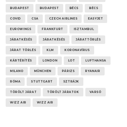
BUDAPEST
BUDAPEST
BÉCS
BÉCS
COVID
CSA
CZECH AIRLINES
EASYJET
EUROWINGS
FRANKFURT
ISZTAMBUL
JÁRATKÉSÉS
JÁRATKÉSÉS
JÁRATTÖRLÉS
JÁRAT TÖRLÉS
KLM
KORONAVÍRUS
KÁRTÉRÍTÉS
LONDON
LOT
LUFTHANSA
MILANO
MÜNCHEN
PÁRIZS
RYANAIR
RÓMA
STUTTGART
SZTRÁJK
TÖRÖLT JÁRAT
TÖRÖLT JÁRATOK
VARSÓ
WIZZ AIR
WIZZ AIR