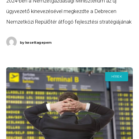
2024-ben a Nemzetgazdasági Minisztérium az új
ügyvezető kinevezésével megkezdte a Debrecen
Nemzetközi Repülőtér átfogó fejlesztési stratégiájának
megvalósítását, melynek szerves részét képezik a
járatfejlesztések. A munka eredményeképp a Wizz Air a
by
kesettagepem
HÍREK