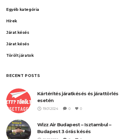
Egyéb kategória
Hírek
Járat késés
Járat késés
Törölt járatok
RECENT POSTS
Kártérítés járatkésés és járattörlés
esetén
19.01.2024
0
0
Wizz Air Budapest – Isztambul –
Budapest 3 órás késés