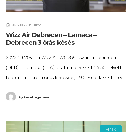
2023-10-27
in
Hírek
Wizz Air Debrecen – Larnaca –
Debrecen 3 órás késés
2023.10.26-án a Wizz Air W6 7891 számú Debrecen
(DEB) – Larnaca (LCA) járata a tervezett 15:50 helyett
több, mint három órás késéssel, 19:01-re érkezett meg
Ciprusra, majd a W6 7892 számú
by
kesettagepem
HÍREK