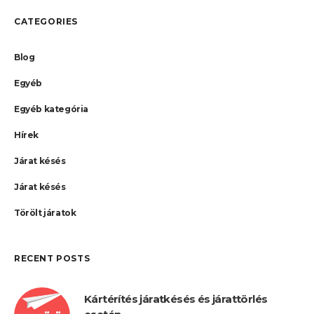
CATEGORIES
Blog
Egyéb
Egyéb kategória
Hírek
Járat késés
Járat késés
Törölt járatok
RECENT POSTS
Kártérítés járatkésés és járattörlés