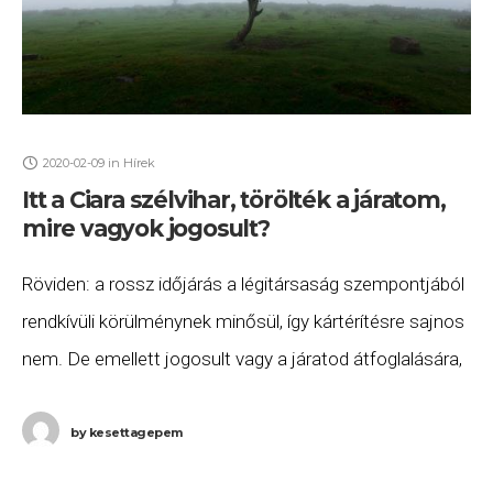
2020-02-09
in
Hírek
Itt a Ciara szélvihar, törölték a járatom,
mire vagyok jogosult?
Röviden: a rossz időjárás a légitársaság szempontjából
rendkívüli körülménynek minősül, így kártérítésre sajnos
nem. De emellett jogosult vagy a járatod átfoglalására,
valamint szállásra és ellátásra annak indulásáig. Ha
ezeket nem
by
kesettagepem