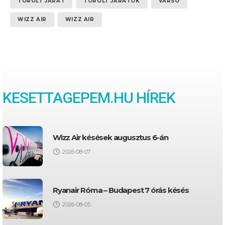
TÖRÖLT JÁRAT
TÖRÖLT JÁRATOK
VARSÓ
WIZZ AIR
WIZZ AIR
KESETTAGEPEM.HU HÍREK
Wizz Air késések augusztus 6-án
2026-08-07
Ryanair Róma – Budapest 7 órás késés
2026-08-05