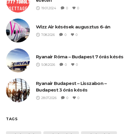
esetén
19.01.2024
0
0
Wizz Air késések augusztus 6-án
7.08.2026
0
0
Ryanair Róma – Budapest 7 órás késés
5.08.2026
0
0
Ryanair Budapest – Lisszabon –
Budapest 3 órás késés
28.07.2026
0
0
TAGS