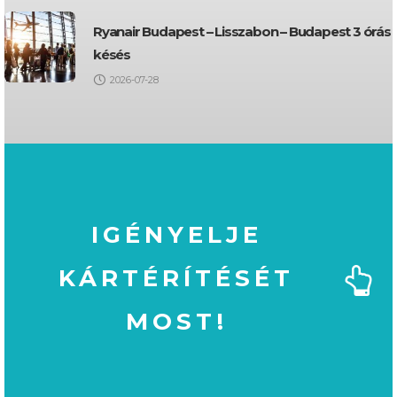
Ryanair Budapest – Lisszabon – Budapest 3 órás
késés
2026-07-28
IGÉNYELJE
KÁRTÉRÍTÉSÉT
MOST!
MOST!
KÁRTÉRÍTÉSÉT
IGÉNYELJE