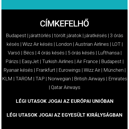
CÍMKEFELHŐ
Budapest
|
járattörlés
|
törölt járatok
|
járatkésés
|
3 órás
késés
|
Wizz Air késés
|
London
|
Austrian Airlines
|
LOT
|
Varsó
|
Bécs
|
4 órás késés
|
5 órás késés
|
Lufthansa
|
Párizs
|
EasyJet
|
Turkish Airlines
|
Air France
|
Budapest
|
Ryanair késés
|
Frankfurt
|
Eurowings
|
Wizz Air
|
München
|
KLM
|
TAROM
|
TAP
|
Norwegian
|
British Airways
|
Emirates
|
Qatar Airways
LÉGI UTASOK JOGAI AZ EURÓPAI UNIÓBAN
LÉGI UTASOK JOGAI AZ EGYESÜLT KIRÁLYSÁGBAN