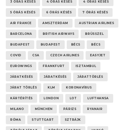
3 ÓRÁS KÉSÉS
4 ÓRÁS KÉSÉS
4 ÓRÁS KÉSÉS
5 ÓRÁS KÉSÉS
6 ÓRÁS KÉSÉS
7 ÓRÁS KÉSÉS
AIR FRANCE
AMSZTERDAM
AUSTRIAN AIRLINES
BARCELONA
BRITISH AIRWAYS
BRÜSSZEL
BUDAPEST
BUDAPEST
BÉCS
BÉCS
COVID
CSA
CZECH AIRLINES
EASYJET
EUROWINGS
FRANKFURT
ISZTAMBUL
JÁRATKÉSÉS
JÁRATKÉSÉS
JÁRATTÖRLÉS
JÁRAT TÖRLÉS
KLM
KORONAVÍRUS
KÁRTÉRÍTÉS
LONDON
LOT
LUFTHANSA
MILANO
MÜNCHEN
PÁRIZS
RYANAIR
RÓMA
STUTTGART
SZTRÁJK