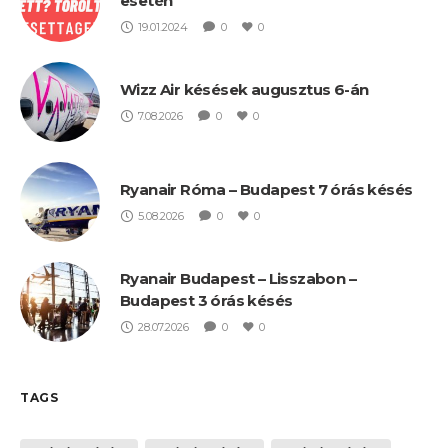
esetén
19.01.2024
0
0
Wizz Air késések augusztus 6-án
7.08.2026
0
0
Ryanair Róma – Budapest 7 órás késés
5.08.2026
0
0
Ryanair Budapest – Lisszabon –
Budapest 3 órás késés
28.07.2026
0
0
TAGS