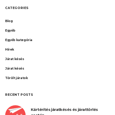
CATEGORIES
Blog
Egyéb
Egyéb kategória
Hírek
Járat késés
Járat késés
Törölt járatok
RECENT POSTS
Kártérítés járatkésés és járattörlés