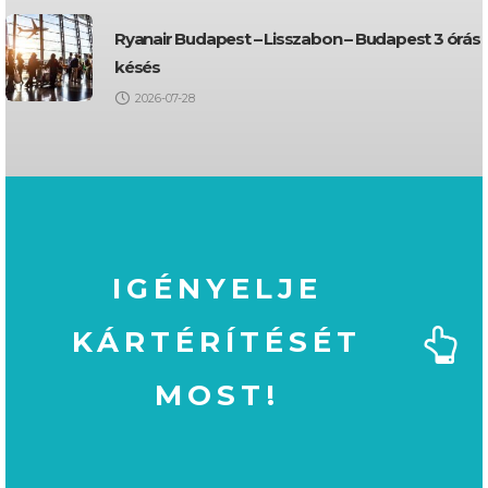
Ryanair Budapest – Lisszabon – Budapest 3 órás
késés
2026-07-28
IGÉNYELJE
KÁRTÉRÍTÉSÉT
MOST!
MOST!
KÁRTÉRÍTÉSÉT
IGÉNYELJE