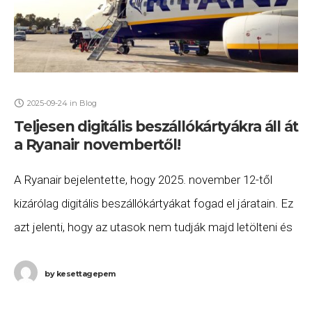
2025-09-24
in
Blog
Teljesen digitális beszállókártyákra áll át
a Ryanair novembertől!
A Ryanair bejelentette, hogy 2025. november 12-től
kizárólag digitális beszállókártyákat fogad el járatain. Ez
azt jelenti, hogy az utasok nem tudják majd letölteni és
kinyomtatni a hagyományos papíralapú beszállókártyát,
hanem
by
kesettagepem