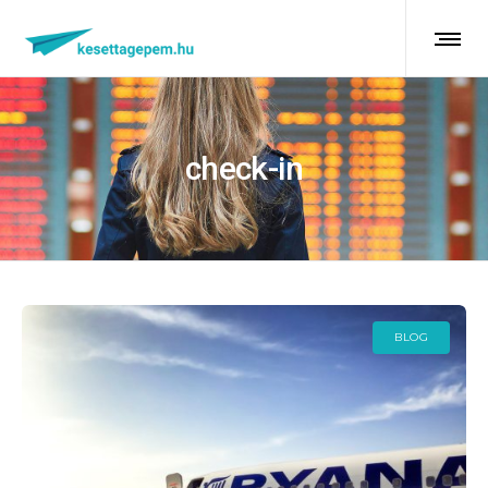
check-in
BLOG