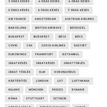
3 ÓRÁS KÉSÉS
4 ÓRÁS KÉSÉS
4 ÓRÁS KÉSÉS
5 ÓRÁS KÉSÉS
6 ÓRÁS KÉSÉS
7 ÓRÁS KÉSÉS
AIR FRANCE
AMSZTERDAM
AUSTRIAN AIRLINES
BARCELONA
BRITISH AIRWAYS
BRÜSSZEL
BUDAPEST
BUDAPEST
BÉCS
BÉCS
COVID
CSA
CZECH AIRLINES
EASYJET
EUROWINGS
FRANKFURT
ISZTAMBUL
JÁRATKÉSÉS
JÁRATKÉSÉS
JÁRATTÖRLÉS
JÁRAT TÖRLÉS
KLM
KORONAVÍRUS
KÁRTÉRÍTÉS
LONDON
LOT
LUFTHANSA
MILANO
MÜNCHEN
PÁRIZS
RYANAIR
RÓMA
STUTTGART
SZTRÁJK