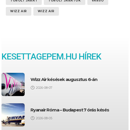
TÖRÖLT JÁRAT
TÖRÖLT JÁRATOK
VARSÓ
WIZZ AIR
WIZZ AIR
KESETTAGEPEM.HU HÍREK
Wizz Air késések augusztus 6-án
2026-08-07
Ryanair Róma – Budapest 7 órás késés
2026-08-05