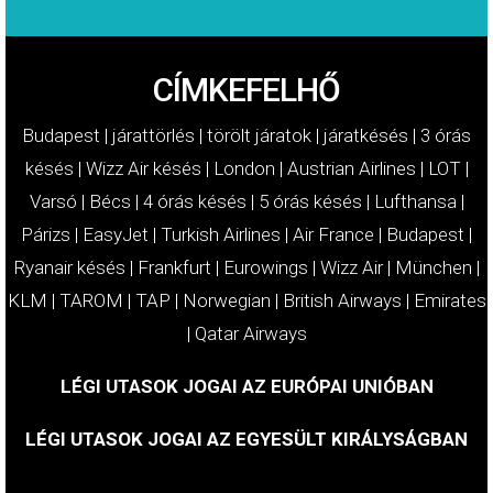
CÍMKEFELHŐ
Budapest
|
járattörlés
|
törölt járatok
|
járatkésés
|
3 órás
késés
|
Wizz Air késés
|
London
|
Austrian Airlines
|
LOT
|
Varsó
|
Bécs
|
4 órás késés
|
5 órás késés
|
Lufthansa
|
Párizs
|
EasyJet
|
Turkish Airlines
|
Air France
|
Budapest
|
Ryanair késés
|
Frankfurt
|
Eurowings
|
Wizz Air
|
München
|
KLM
|
TAROM
|
TAP
|
Norwegian
|
British Airways
|
Emirates
|
Qatar Airways
LÉGI UTASOK JOGAI AZ EURÓPAI UNIÓBAN
LÉGI UTASOK JOGAI AZ EGYESÜLT KIRÁLYSÁGBAN