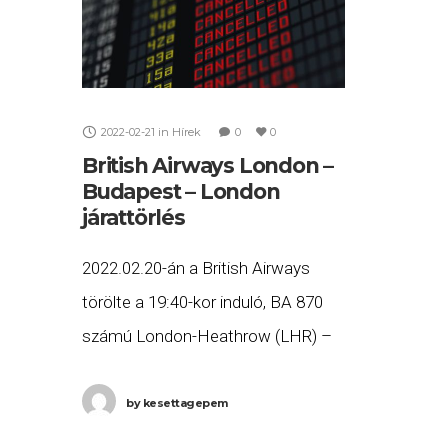
2022-02-21
in
Hírek
0
0
British Airways London –
Budapest – London
járattörlés
2022.02.20-án a British Airways
törölte a 19:40-kor induló, BA 870
számú London-Heathrow (LHR) –
Budapest (BUD), valamint a
2022.02.21-én 8:00-kor induló, BA
by
kesettagepem
865 számú Budapest (BUD) –