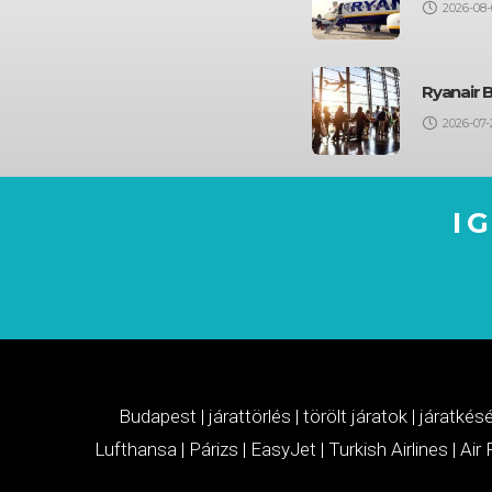
2026-08-
Ryanair 
2026-07-
I
Budapest
|
járattörlés
|
törölt járatok
|
járatkés
Lufthansa
|
Párizs
|
EasyJet
|
Turkish Airlines
|
Air