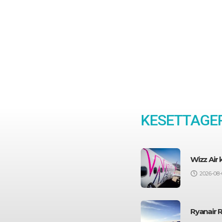
KESETTAGEP
Wizz Air
2026-08-
Ryanair 