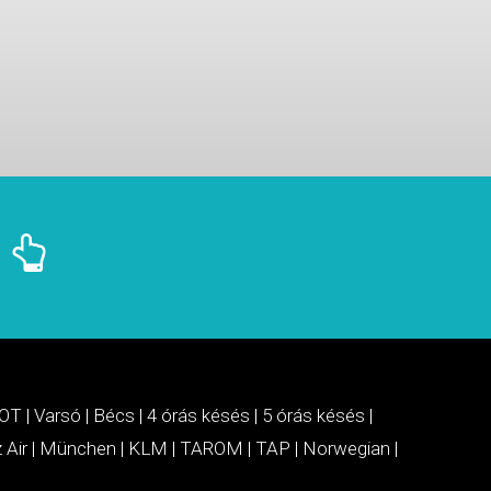
OT
|
Varsó
|
Bécs
|
4 órás késés
|
5 órás késés
|
 Air
|
München
|
KLM
|
TAROM
|
TAP
|
Norwegian
|