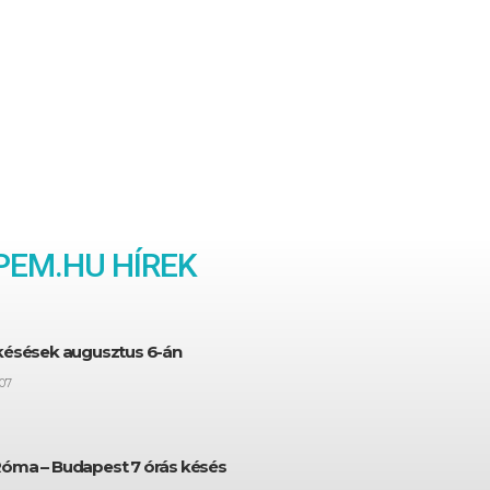
EM.HU HÍREK
 késések augusztus 6-án
07
Róma – Budapest 7 órás késés