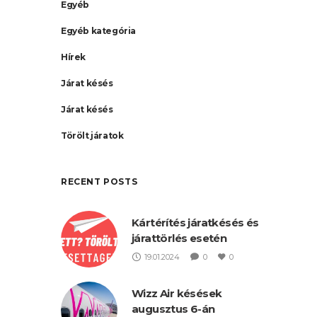
Egyéb
Egyéb kategória
Hírek
Járat késés
Járat késés
Törölt járatok
RECENT POSTS
Kártérítés járatkésés és
járattörlés esetén
19.01.2024
0
0
Wizz Air késések
augusztus 6-án