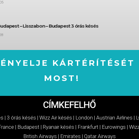
05
Budapest – Lisszabon – Budapest 3 órás késés
28
GÉNYELJE KÁRTÉRÍTÉSÉT
MOST!
IGÉNYELJE KÁRTÉRÍTÉSÉT MOST!
CÍMKEFELHŐ
és
|
3 órás késés
|
Wizz Air késés
|
London
|
Austrian Airlines
|
L
 France
|
Budapest
|
Ryanair késés
|
Frankfurt
|
Eurowings
|
Wizz
British Airways
|
Emirates
|
Qatar Airways