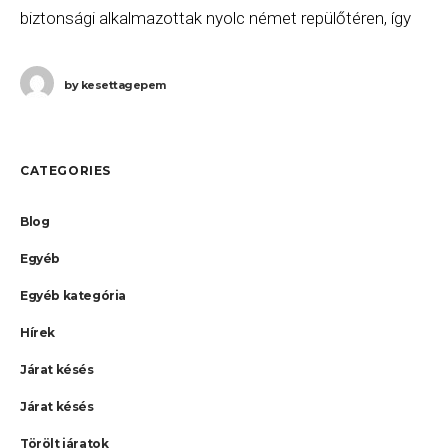
biztonsági alkalmazottak nyolc német repülőtéren, így
jelentős fennakadások és törlések várhatóak a keddi
forgalomban. A munkabeszüntetéssel érintett
by
kesettagepem
repülőterek
CATEGORIES
Blog
Egyéb
Egyéb kategória
Hírek
Járat késés
Járat késés
Törölt járatok