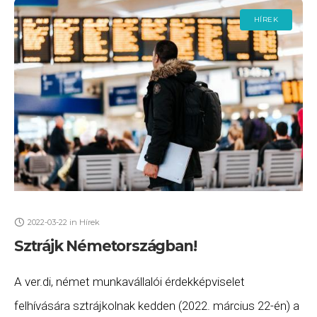
HÍREK
2022-03-22
in
Hírek
Sztrájk Németországban!
A ver.di, német munkavállalói érdekképviselet
felhívására sztrájkolnak kedden (2022. március 22-én) a