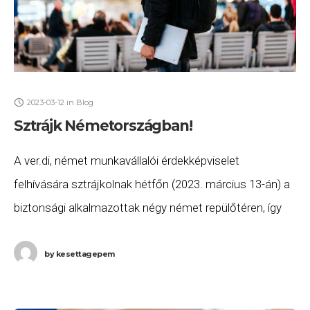
2023-03-12
in
Blog
Sztrájk Németországban!
A ver.di, német munkavállalói érdekképviselet
felhívására sztrájkolnak hétfőn (2023. március 13-án) a
biztonsági alkalmazottak négy német repülőtéren, így
jelentős fennakadások és törlések várhatóak a keddi
forgalomban. A munkabeszüntetéssel érintett
by
kesettagepem
repülőterek