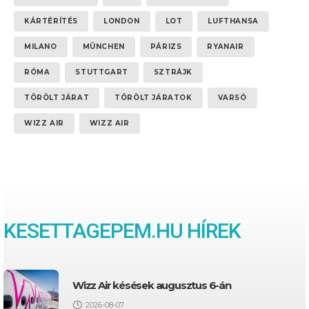
KÁRTÉRÍTÉS
LONDON
LOT
LUFTHANSA
MILANO
MÜNCHEN
PÁRIZS
RYANAIR
RÓMA
STUTTGART
SZTRÁJK
TÖRÖLT JÁRAT
TÖRÖLT JÁRATOK
VARSÓ
WIZZ AIR
WIZZ AIR
KESETTAGEPEM.HU HÍREK
Wizz Air késések augusztus 6-án
2026-08-07