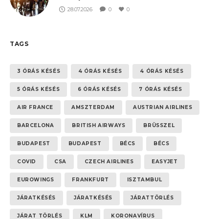
28.07.2026
0
0
TAGS
3 ÓRÁS KÉSÉS
4 ÓRÁS KÉSÉS
4 ÓRÁS KÉSÉS
5 ÓRÁS KÉSÉS
6 ÓRÁS KÉSÉS
7 ÓRÁS KÉSÉS
AIR FRANCE
AMSZTERDAM
AUSTRIAN AIRLINES
BARCELONA
BRITISH AIRWAYS
BRÜSSZEL
BUDAPEST
BUDAPEST
BÉCS
BÉCS
COVID
CSA
CZECH AIRLINES
EASYJET
EUROWINGS
FRANKFURT
ISZTAMBUL
JÁRATKÉSÉS
JÁRATKÉSÉS
JÁRATTÖRLÉS
JÁRAT TÖRLÉS
KLM
KORONAVÍRUS