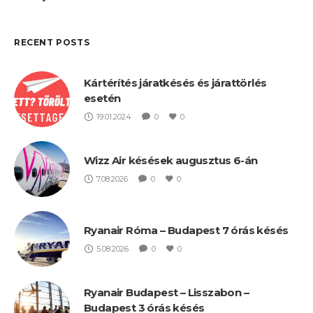
RECENT POSTS
Kártérítés járatkésés és járattörlés
esetén
19.01.2024
0
0
Wizz Air késések augusztus 6-án
7.08.2026
0
0
Ryanair Róma – Budapest 7 órás késés
5.08.2026
0
0
Ryanair Budapest – Lisszabon –
Budapest 3 órás késés