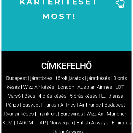
KÁRTÉRÍTÉSÉT
MOST!
MOST!
KÁRTÉRÍTÉSÉT
IGÉNYELJE
CÍMKEFELHŐ
Budapest
|
járattörlés
|
törölt járatok
|
járatkésés
|
3 órás
késés
|
Wizz Air késés
|
London
|
Austrian Airlines
|
LOT
|
Varsó
|
Bécs
|
4 órás késés
|
5 órás késés
|
Lufthansa
|
Párizs
|
EasyJet
|
Turkish Airlines
|
Air France
|
Budapest
|
Ryanair késés
|
Frankfurt
|
Eurowings
|
Wizz Air
|
München
|
KLM
|
TAROM
|
TAP
|
Norwegian
|
British Airways
|
Emirates
|
Qatar Airways