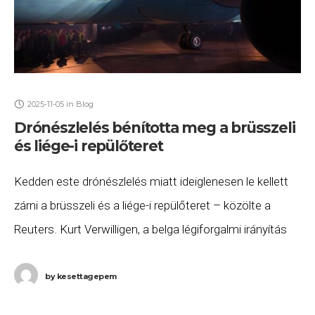
2025-11-05
in
Blog
Drónészlelés bénította meg a brüsszeli
és liége-i repülőteret
Kedden este drónészlelés miatt ideiglenesen le kellett
zárni a brüsszeli és a liége-i repülőteret – közölte a
Reuters. Kurt Verwilligen, a belga légiforgalmi irányítás
szóvivője elmondta, hogy helyi idő szerint
by
kesettagepem