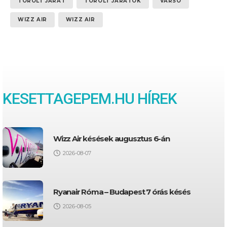
TÖRÖLT JÁRAT
TÖRÖLT JÁRATOK
VARSÓ
WIZZ AIR
WIZZ AIR
KESETTAGEPEM.HU HÍREK
Wizz Air késések augusztus 6-án
2026-08-07
Ryanair Róma – Budapest 7 órás késés
2026-08-05