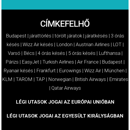
CÍMKEFELHŐ
Budapest
|
járattörlés
|
törölt járatok
|
járatkésés
|
3 órás
késés
|
Wizz Air késés
|
London
|
Austrian Airlines
|
LOT
|
Varsó
|
Bécs
|
4 órás késés
|
5 órás késés
|
Lufthansa
|
Párizs
|
EasyJet
|
Turkish Airlines
|
Air France
|
Budapest
|
Ryanair késés
|
Frankfurt
|
Eurowings
|
Wizz Air
|
München
|
KLM
|
TAROM
|
TAP
|
Norwegian
|
British Airways
|
Emirates
|
Qatar Airways
LÉGI UTASOK JOGAI AZ EURÓPAI UNIÓBAN
LÉGI UTASOK JOGAI AZ EGYESÜLT KIRÁLYSÁGBAN