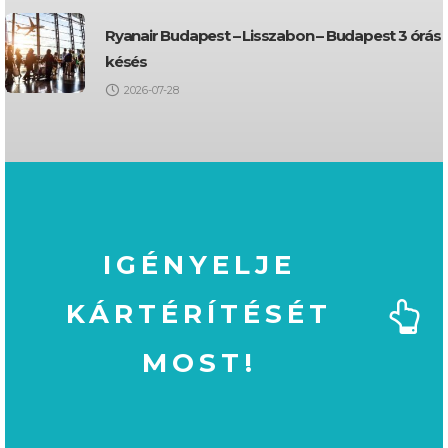
Ryanair Budapest – Lisszabon – Budapest 3 órás
késés
2026-07-28
IGÉNYELJE
KÁRTÉRÍTÉSÉT
MOST!
MOST!
KÁRTÉRÍTÉSÉT
IGÉNYELJE