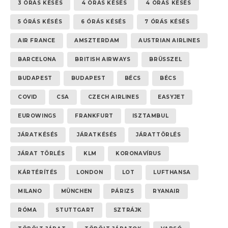
3 ÓRÁS KÉSÉS
4 ÓRÁS KÉSÉS
4 ÓRÁS KÉSÉS
5 ÓRÁS KÉSÉS
6 ÓRÁS KÉSÉS
7 ÓRÁS KÉSÉS
AIR FRANCE
AMSZTERDAM
AUSTRIAN AIRLINES
BARCELONA
BRITISH AIRWAYS
BRÜSSZEL
BUDAPEST
BUDAPEST
BÉCS
BÉCS
COVID
CSA
CZECH AIRLINES
EASYJET
EUROWINGS
FRANKFURT
ISZTAMBUL
JÁRATKÉSÉS
JÁRATKÉSÉS
JÁRATTÖRLÉS
JÁRAT TÖRLÉS
KLM
KORONAVÍRUS
KÁRTÉRÍTÉS
LONDON
LOT
LUFTHANSA
MILANO
MÜNCHEN
PÁRIZS
RYANAIR
RÓMA
STUTTGART
SZTRÁJK