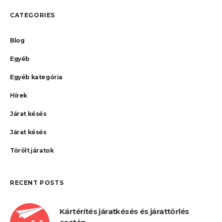
CATEGORIES
Blog
Egyéb
Egyéb kategória
Hírek
Járat késés
Járat késés
Törölt járatok
RECENT POSTS
Kártérítés járatkésés és járattörlés