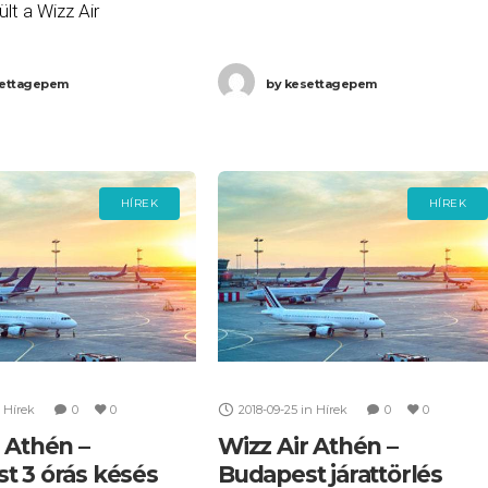
ült a Wizz Air
Ha Ön a gépen utazott volna, és
gi járatai közül 2022.
szeretne minél előbb hozzájutni a
 11-én. A késett vagy
ettagepem
by
kesettagepem
járattörlés
ok listája a következő:
 W6
HÍREK
HÍREK
Hírek
0
0
2018-09-25
in
Hírek
0
0
 Athén –
Wizz Air Athén –
t 3 órás késés
Budapest járattörlés