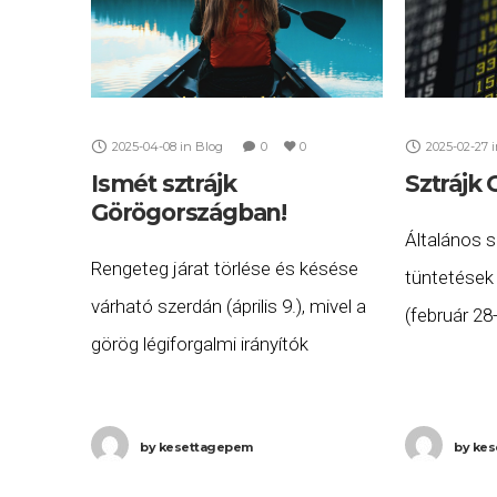
2025-04-08
in
Blog
0
0
2025-02-27
Ismét sztrájk
Sztrájk
Görögországban!
Általános s
Rengeteg járat törlése és késése
tüntetések
várható szerdán (április 9.), mivel a
(február 2
görög légiforgalmi irányítók
melynek s
csatlakoznak a Görögországban
hirdettek a 
tartott, újabb 24 órás általános
de országos
by
kesettagepem
by
kes
sztrájkhoz. A szakszervezetek
hajóközlek
tagjai országszerte beszüntetik a