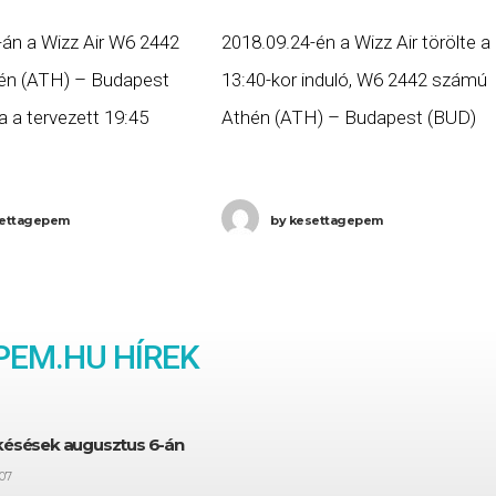
-án a Wizz Air W6 2442
2018.09.24-én a Wizz Air törölte a
én (ATH) – Budapest
13:40-kor induló, W6 2442 számú
a a tervezett 19:45
Athén (ATH) – Budapest (BUD)
b, mint három órás
járatát. Ha Ön a gépen utazott
3:13-kor érkezett meg
volna, és szeretne minél előbb
ettagepem
by
kesettagepem
. Ha Ön a gépen
hozzájutni a jogszabályok
EM.HU HÍREK
 késések augusztus 6-án
07