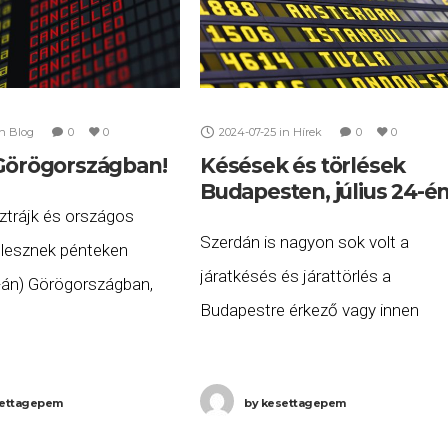
in
Blog
0
0
2024-07-25
in
Hírek
0
0
 Görögországban!
Késések és törlések
Budapesten, július 24-é
ztrájk és országos
Szerdán is nagyon sok volt a
 lesznek pénteken
járatkésés és járattörlés a
8-án) Görögországban,
Budapestre érkező vagy innen
orán munkabeszüntetést
induló repülőgépek közül. A késett
légiforgalmi irányítók is,
vagy törölt járatok listája 2024.
an leáll a vonat- és
ettagepem
by
kesettagepem
július 24-én (szerda) a következő.
edés is és országosan
A Eurowings