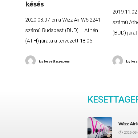
késés
2019.11.02
2020.03.07-én a Wizz Air W6 2241
számú Ath
számú Budapest (BUD) – Athén
(BUD) járat
(ATH) járata a tervezett 18:05
helyett töb
helyett több, mint három órás
késéssel, 2
késéssel, 21:10-re érkezett meg
by
kesettagepem
by
kes
Budapestre
Athénba, majd a W6 2242
KESETTAGEP
Wizz Air
2026-08-