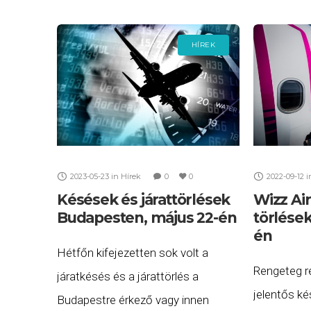
rengeteg t
munkát
HÍREK
2023-05-23
in
Hírek
0
0
2022-09-12
i
Késések és járattörlések
Wizz Ai
Budapesten, május 22-én
törlése
én
Hétfőn kifejezetten sok volt a
Rengeteg re
járatkésés és a járattörlés a
jelentős ké
Budapestre érkező vagy innen