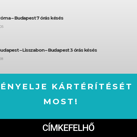
Róma – Budapest 7 órás késés
05
Budapest – Lisszabon – Budapest 3 órás késés
28
GÉNYELJE KÁRTÉRÍTÉSÉT
MOST!
IGÉNYELJE KÁRTÉRÍTÉSÉT MOST!
CÍMKEFELHŐ