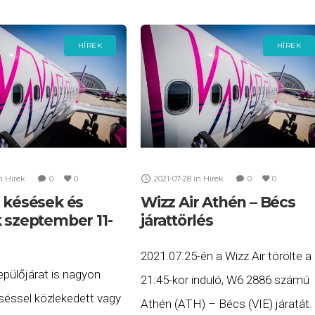
elepülésen
HÍREK
HÍREK
n
Hírek
0
0
2021-07-28
in
Hírek
0
0
r késések és
Wizz Air Athén – Bécs
k szeptember 11-
járattörlés
2021.07.25-én a Wizz Air törölte a
pülőjárat is nagyon
21:45-kor induló, W6 2886 számú
séssel közlekedett vagy
Athén (ATH) – Bécs (VIE) járatát.