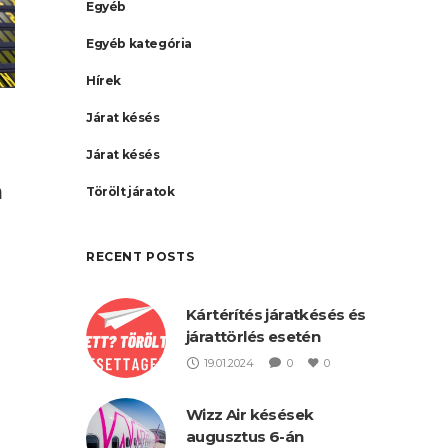
Egyéb
Egyéb kategória
Hírek
Járat késés
Járat késés
n
Törölt járatok
RECENT POSTS
Kártérítés járatkésés és
járattörlés esetén
19.01.2024
0
0
Wizz Air késések
augusztus 6-án