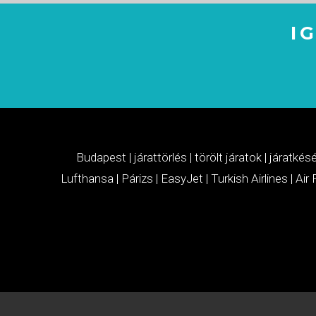
I
Budapest
|
járattörlés
|
törölt járatok
|
járatkés
Lufthansa
|
Párizs
|
EasyJet
|
Turkish Airlines
|
Air