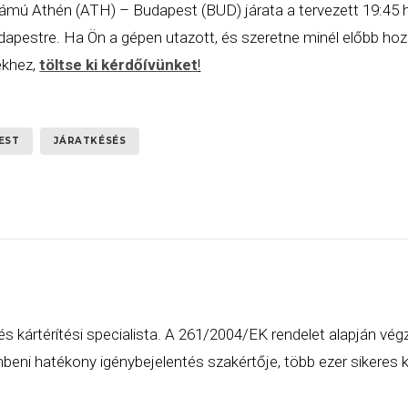
mú Athén (ATH) – Budapest (BUD) járata a tervezett 19:45 h
dapestre. Ha Ön a gépen utazott, és szeretne minél előbb hoz
ekhez,
töltse ki kérdőívünket
!
EST
JÁRATKÉSÉS
és kártérítési specialista. A 261/2004/EK rendelet alapján vég
eni hatékony igénybejelentés szakértője, több ezer sikeres ká