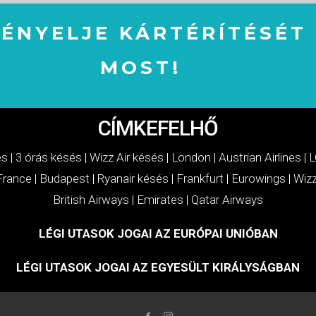
GÉNYELJE KÁRTÉRÍTÉSÉT
MOST!
IGÉNYELJE KÁRTÉRÍTÉSÉT MOST!
CÍMKEFELHŐ
és
|
3 órás késés
|
Wizz Air késés
|
London
|
Austrian Airlines
|
L
 France
|
Budapest
|
Ryanair késés
|
Frankfurt
|
Eurowings
|
Wizz
British Airways
|
Emirates
|
Qatar Airways
LÉGI UTASOK JOGAI AZ EURÓPAI UNIÓBAN
LÉGI UTASOK JOGAI AZ EGYESÜLT KIRÁLYSÁGBAN