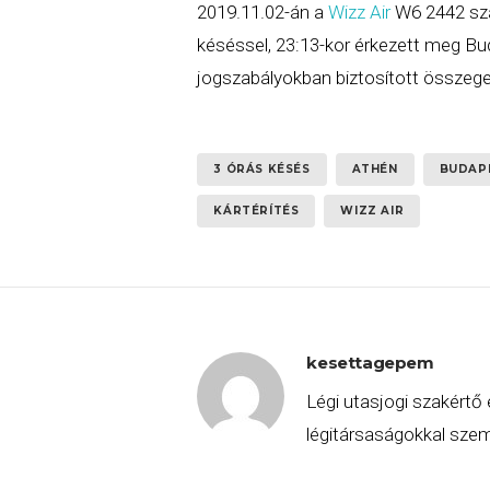
2019.11.02-án a
Wizz Air
W6 2442 szá
késéssel, 23:13-kor érkezett meg Bu
jogszabályokban biztosított összeg
3 ÓRÁS KÉSÉS
ATHÉN
BUDAP
KÁRTÉRÍTÉS
WIZZ AIR
kesettagepem
Légi utasjogi szakértő 
légitársaságokkal szemb