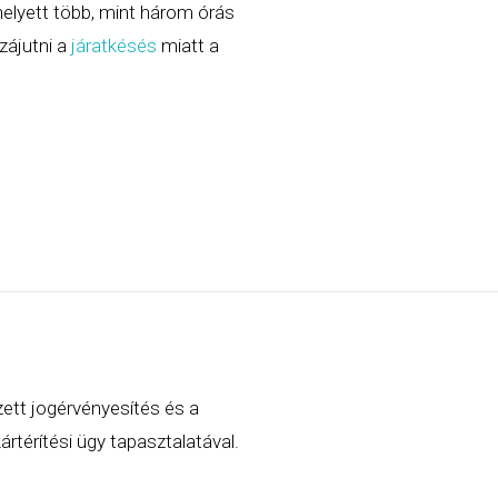
elyett több, mint három órás
zájutni a
járatkésés
miatt a
zett jogérvényesítés és a
rtérítési ügy tapasztalatával.