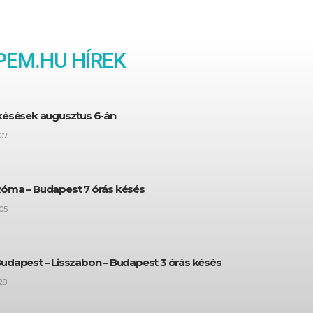
EM.HU HÍREK
 késések augusztus 6-án
07
Róma – Budapest 7 órás késés
05
Budapest – Lisszabon – Budapest 3 órás késés
28