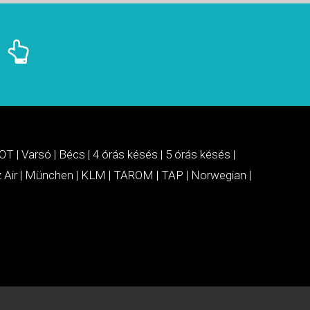
OT
|
Varsó
|
Bécs
|
4 órás késés
|
5 órás késés
|
 Air
|
München
|
KLM
|
TAROM
|
TAP
|
Norwegian
|