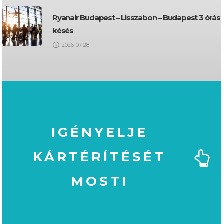
Ryanair Budapest – Lisszabon – Budapest 3 órás
késés
2026-07-28
IGÉNYELJE
KÁRTÉRÍTÉSÉT
MOST!
MOST!
KÁRTÉRÍTÉSÉT
IGÉNYELJE