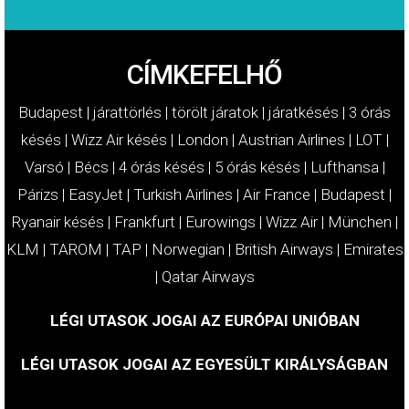
CÍMKEFELHŐ
Budapest
|
járattörlés
|
törölt járatok
|
járatkésés
|
3 órás
késés
|
Wizz Air késés
|
London
|
Austrian Airlines
|
LOT
|
Varsó
|
Bécs
|
4 órás késés
|
5 órás késés
|
Lufthansa
|
Párizs
|
EasyJet
|
Turkish Airlines
|
Air France
|
Budapest
|
Ryanair késés
|
Frankfurt
|
Eurowings
|
Wizz Air
|
München
|
KLM
|
TAROM
|
TAP
|
Norwegian
|
British Airways
|
Emirates
|
Qatar Airways
LÉGI UTASOK JOGAI AZ EURÓPAI UNIÓBAN
LÉGI UTASOK JOGAI AZ EGYESÜLT KIRÁLYSÁGBAN