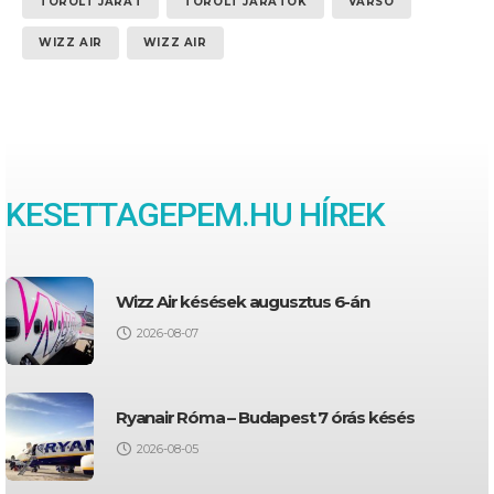
TÖRÖLT JÁRAT
TÖRÖLT JÁRATOK
VARSÓ
WIZZ AIR
WIZZ AIR
KESETTAGEPEM.HU HÍREK
Wizz Air késések augusztus 6-án
2026-08-07
Ryanair Róma – Budapest 7 órás késés
2026-08-05