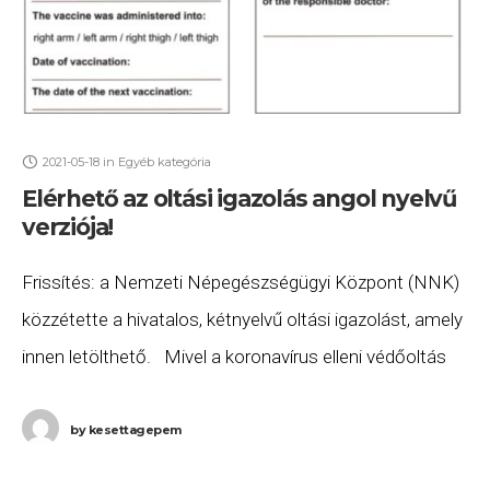
2021-05-18
in
Egyéb kategória
Elérhető az oltási igazolás angol nyelvű
verziója!
Frissítés: a Nemzeti Népegészségügyi Központ (NNK)
közzétette a hivatalos, kétnyelvű oltási igazolást, amely
innen letölthető. Mivel a koronavírus elleni védőoltás
beadásakor készített igazolás a legtöbb esetben csak
egynyelvű és
by
kesettagepem