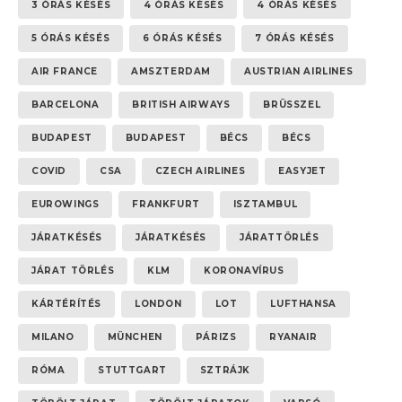
3 ÓRÁS KÉSÉS
4 ÓRÁS KÉSÉS
4 ÓRÁS KÉSÉS
5 ÓRÁS KÉSÉS
6 ÓRÁS KÉSÉS
7 ÓRÁS KÉSÉS
AIR FRANCE
AMSZTERDAM
AUSTRIAN AIRLINES
BARCELONA
BRITISH AIRWAYS
BRÜSSZEL
BUDAPEST
BUDAPEST
BÉCS
BÉCS
COVID
CSA
CZECH AIRLINES
EASYJET
EUROWINGS
FRANKFURT
ISZTAMBUL
JÁRATKÉSÉS
JÁRATKÉSÉS
JÁRATTÖRLÉS
JÁRAT TÖRLÉS
KLM
KORONAVÍRUS
KÁRTÉRÍTÉS
LONDON
LOT
LUFTHANSA
MILANO
MÜNCHEN
PÁRIZS
RYANAIR
RÓMA
STUTTGART
SZTRÁJK