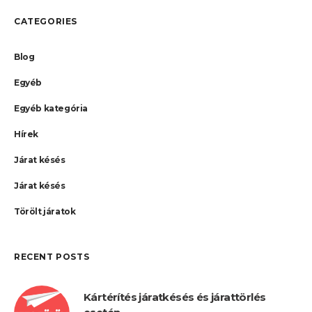
CATEGORIES
Blog
Egyéb
Egyéb kategória
Hírek
Járat késés
Járat késés
Törölt járatok
RECENT POSTS
Kártérítés járatkésés és járattörlés