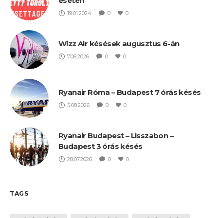
esetén
19.01.2024
0
0
Wizz Air késések augusztus 6-án
7.08.2026
0
0
Ryanair Róma – Budapest 7 órás késés
5.08.2026
0
0
Ryanair Budapest – Lisszabon –
Budapest 3 órás késés
28.07.2026
0
0
TAGS