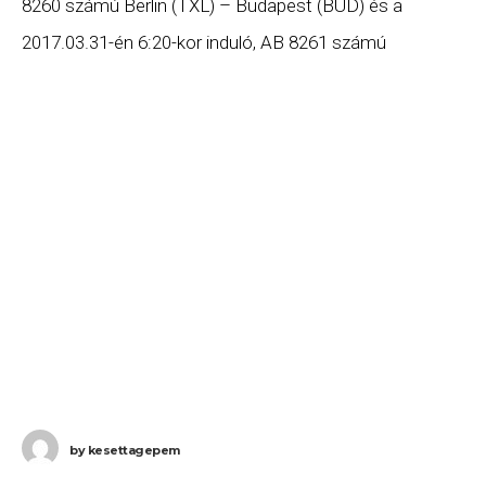
8260 számú Berlin (TXL) – Budapest (BUD) és a
2017.03.31-én 6:20-kor induló, AB 8261 számú
Budapest (BUD) – Berlin (TXL) járatát.
by
kesettagepem