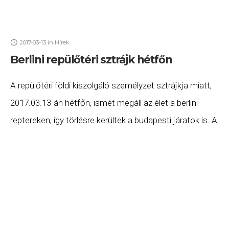
2017-03-13
in
Hírek
Berlini repülőtéri sztrájk hétfőn
A repülőtéri földi kiszolgáló személyzet sztrájkja miatt,
2017.03.13-án hétfőn, ismét megáll az élet a berlini
reptereken, így törlésre kerültek a budapesti járatok is. A
törölt járatok listája jelenleg (2017.03.13. 9:00) a