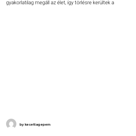
gyakorlatilag megáll az élet, így törlésre kerültek a
budapesti járatok is. A törölt járatok listája jelenleg
(2017.03.10. 10:00)
by
kesettagepem