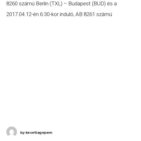
8260 számú Berlin (TXL) – Budapest (BUD) és a
2017.04.12-én 6:30-kor induló, AB 8261 számú
Budapest (BUD) – Berlin (TXL) járatát.
by
kesettagepem