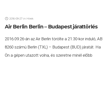
2016-09-27
in
Hírek
Air Berlin Berlin – Budapest járattörlés
2016.09.26-án az Air Berlin törölte a 21:30-kor induló, AB
8260 számú Berlin (TXL) – Budapest (BUD) járatát. Ha
Ön a gépen utazott volna, és szeretne minél előbb
hozzájutni a jogszabályok