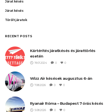
Járat késés
Járat késés
Törölt járatok
RECENT POSTS
Kártérítés járatkésés és járattörlés
esetén
19.01.2024
0
0
Wizz Air késések augusztus 6-án
7.08.2026
0
0
Ryanair Róma – Budapest 7 órás késés
5.08.2026
0
0