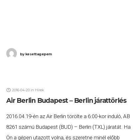
by
kesettagepem
2016-04-20
in
Hírek
Air Berlin Budapest – Berlin járattörlés
2016.04.19-én az Air Berlin törölte a 6:00-kor induló, AB
8261 számú Budapest (BUD) – Berlin (TXL) járatát. Ha
Ön a gépen utazott volna, és szeretne minél előbb