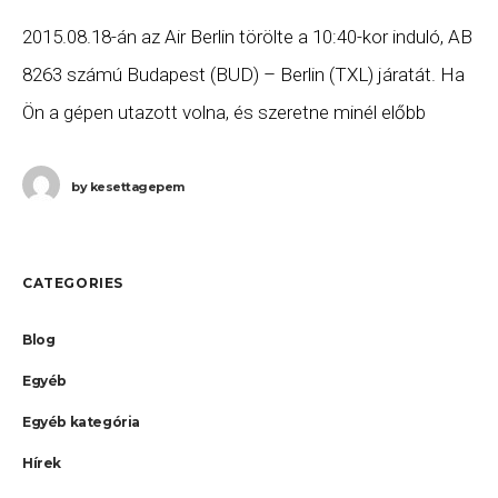
2015.08.18-án az Air Berlin törölte a 10:40-kor induló, AB
8263 számú Budapest (BUD) – Berlin (TXL) járatát. Ha
Ön a gépen utazott volna, és szeretne minél előbb
hozzájutni a jogszabályok
by
kesettagepem
CATEGORIES
Blog
Egyéb
Egyéb kategória
Hírek