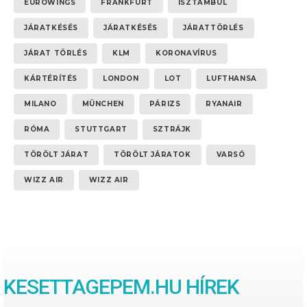
EUROWINGS
FRANKFURT
ISZTAMBUL
JÁRATKÉSÉS
JÁRATKÉSÉS
JÁRATTÖRLÉS
JÁRAT TÖRLÉS
KLM
KORONAVÍRUS
KÁRTÉRÍTÉS
LONDON
LOT
LUFTHANSA
MILANO
MÜNCHEN
PÁRIZS
RYANAIR
RÓMA
STUTTGART
SZTRÁJK
TÖRÖLT JÁRAT
TÖRÖLT JÁRATOK
VARSÓ
WIZZ AIR
WIZZ AIR
KESETTAGEPEM.HU HÍREK