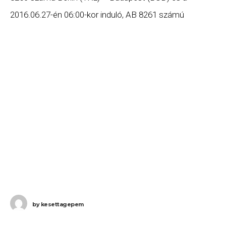
2016.06.27-én 06:00-kor induló, AB 8261 számú
Budapest (BUD) – Berlin (TXL) járatát.
by
kesettagepem