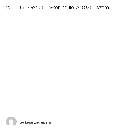
2016.05.14-én 06:15-kor induló, AB 8261 számú
Budapest (BUD) – Berlin (TXL) járatát.
by
kesettagepem