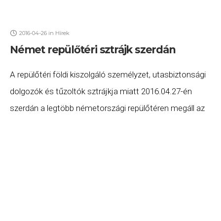
2016-04-26
in
Hírek
Német repülőtéri sztrájk szerdán
A repülőtéri földi kiszolgáló személyzet, utasbiztonsági
dolgozók és tűzoltók sztrájkja miatt 2016.04.27-én
szerdán a legtöbb németországi repülőtéren megáll az
élet. A sztrájk érinti Frankfurt, München, Düsseldorf,
Köln/Bonn, Dortmund és Hannover