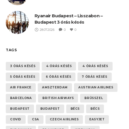
Ryanair Budapest – Lisszabon –
Budapest 3 órás késés
28.07.2026
0
0
TAGS
3 ÓRÁS KÉSÉS
4 ÓRÁS KÉSÉS
4 ÓRÁS KÉSÉS
5 ÓRÁS KÉSÉS
6 ÓRÁS KÉSÉS
7 ÓRÁS KÉSÉS
AIR FRANCE
AMSZTERDAM
AUSTRIAN AIRLINES
BARCELONA
BRITISH AIRWAYS
BRÜSSZEL
BUDAPEST
BUDAPEST
BÉCS
BÉCS
COVID
CSA
CZECH AIRLINES
EASYJET