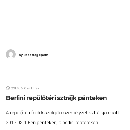
by
kesettagepem
2017-03-10
in
Hírek
Berlini repülőtéri sztrájk pénteken
A repülőtéri földi kiszolgáló személyzet sztrájkja miatt
2017.03.10-én pénteken, a berlini reptereken