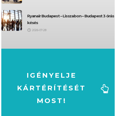
Ryanair Budapest – Lisszabon – Budapest 3 órás
késés
2026-07-28
IGÉNYELJE
KÁRTÉRÍTÉSÉT
MOST!
MOST!
KÁRTÉRÍTÉSÉT
IGÉNYELJE