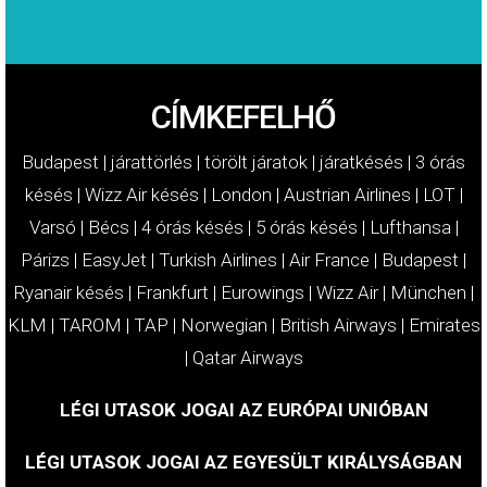
CÍMKEFELHŐ
Budapest
|
járattörlés
|
törölt járatok
|
járatkésés
|
3 órás
késés
|
Wizz Air késés
|
London
|
Austrian Airlines
|
LOT
|
Varsó
|
Bécs
|
4 órás késés
|
5 órás késés
|
Lufthansa
|
Párizs
|
EasyJet
|
Turkish Airlines
|
Air France
|
Budapest
|
Ryanair késés
|
Frankfurt
|
Eurowings
|
Wizz Air
|
München
|
KLM
|
TAROM
|
TAP
|
Norwegian
|
British Airways
|
Emirates
|
Qatar Airways
LÉGI UTASOK JOGAI AZ EURÓPAI UNIÓBAN
LÉGI UTASOK JOGAI AZ EGYESÜLT KIRÁLYSÁGBAN