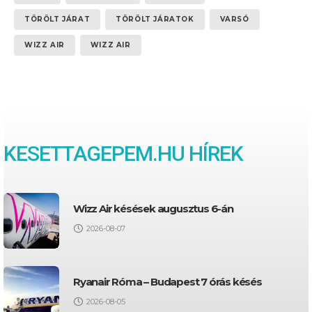
TÖRÖLT JÁRAT
TÖRÖLT JÁRATOK
VARSÓ
WIZZ AIR
WIZZ AIR
KESETTAGEPEM.HU HÍREK
Wizz Air késések augusztus 6-án
2026-08-07
Ryanair Róma – Budapest 7 órás késés
2026-08-05