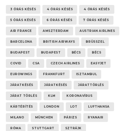
3 ÓRÁS KÉSÉS
4 ÓRÁS KÉSÉS
4 ÓRÁS KÉSÉS
5 ÓRÁS KÉSÉS
6 ÓRÁS KÉSÉS
7 ÓRÁS KÉSÉS
AIR FRANCE
AMSZTERDAM
AUSTRIAN AIRLINES
BARCELONA
BRITISH AIRWAYS
BRÜSSZEL
BUDAPEST
BUDAPEST
BÉCS
BÉCS
COVID
CSA
CZECH AIRLINES
EASYJET
EUROWINGS
FRANKFURT
ISZTAMBUL
JÁRATKÉSÉS
JÁRATKÉSÉS
JÁRATTÖRLÉS
JÁRAT TÖRLÉS
KLM
KORONAVÍRUS
KÁRTÉRÍTÉS
LONDON
LOT
LUFTHANSA
MILANO
MÜNCHEN
PÁRIZS
RYANAIR
RÓMA
STUTTGART
SZTRÁJK