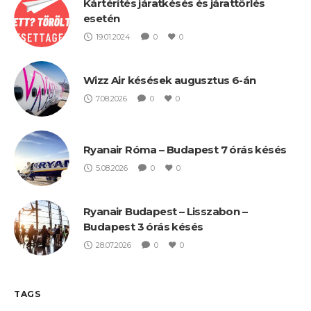
Kártérítés járatkésés és járattörlés
esetén
19.01.2024
0
0
Wizz Air késések augusztus 6-án
7.08.2026
0
0
Ryanair Róma – Budapest 7 órás késés
5.08.2026
0
0
Ryanair Budapest – Lisszabon –
Budapest 3 órás késés
28.07.2026
0
0
TAGS