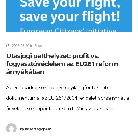
2026-03-20
in
Blog
Utasjogi patthelyzet: profit vs.
fogyasztóvédelem az EU261 reform
árnyékában
Az európai légiközlekedés egyik legfontosabb
dokumentuma, az EU 261/2004 rendelet sorsa ismét a
figyelem középpontjába került. Míg az utasok a
kiszámíthatóságot, a légitársaságok a „működési
realitásokat” féltik. A háttérben zajló
by
kesettagepem