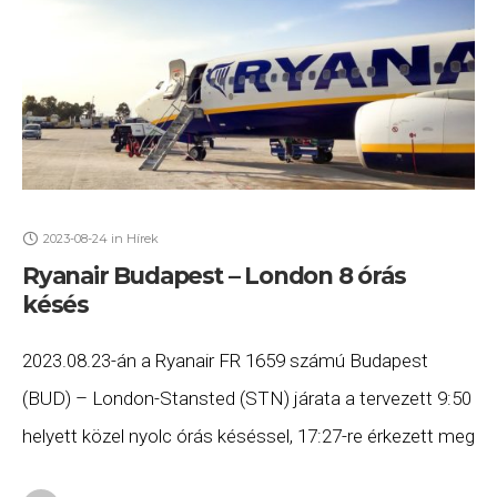
2023-08-24
in
Hírek
Ryanair Budapest – London 8 órás
késés
2023.08.23-án a Ryanair FR 1659 számú Budapest
(BUD) – London-Stansted (STN) járata a tervezett 9:50
helyett közel nyolc órás késéssel, 17:27-re érkezett meg
Londonba. Ha Ön a gépen utazott, és szeretne