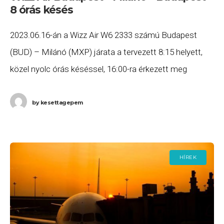
8 órás késés
2023.06.16-án a Wizz Air W6 2333 számú Budapest
(BUD) – Milánó (MXP) járata a tervezett 8:15 helyett,
közel nyolc órás késéssel, 16:00-ra érkezett meg
Milánóba, a W6 2334 számú Milánó
by
kesettagepem
HÍREK