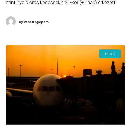
mint nyolc órás késéssel, 4:21-kor (+1 nap) érkezett
meg Debrecen helyett Budapestre.
by
kesettagepem
HÍREK