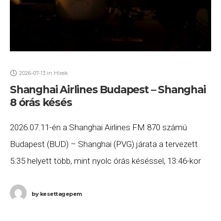
2026-07-13
in
Hírek
Shanghai Airlines Budapest – Shanghai
8 órás késés
2026.07.11-én a Shanghai Airlines FM 870 számú
Budapest (BUD) – Shanghai (PVG) járata a tervezett
5:35 helyett több, mint nyolc órás késéssel, 13:46-kor
érkezett meg Shanghai-ba. Ha Ön a gépen
by
kesettagepem