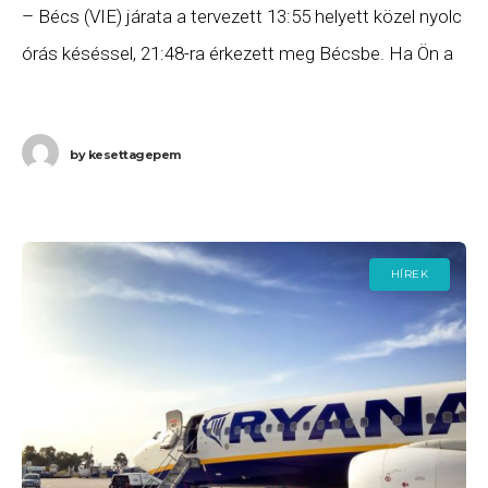
– Bécs (VIE) járata a tervezett 13:55 helyett közel nyolc
órás késéssel, 21:48-ra érkezett meg Bécsbe. Ha Ön a
gépen utazott, és
by
kesettagepem
HÍREK