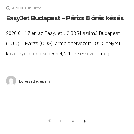
2020-01-18
in
Hírek
EasyJet Budapest – Párizs 8 órás késés
2020.01.17-én az EasyJet U2 3854 számú Budapest
(BUD) – Párizs (CDG) járata a tervezett 18:15 helyett
közel nyolc órás késéssel, 2:11-re érkezett meg
Párizsba. Ha Ön a gépen utazott, és
by
kesettagepem
PREV
1
2
NEXT