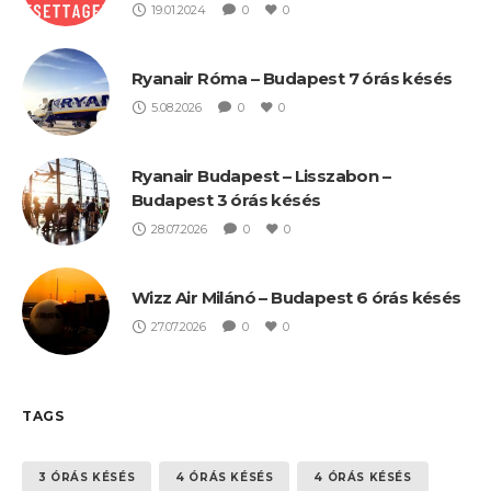
19.01.2024
0
0
Ryanair Róma – Budapest 7 órás késés
5.08.2026
0
0
Ryanair Budapest – Lisszabon –
Budapest 3 órás késés
28.07.2026
0
0
Wizz Air Milánó – Budapest 6 órás késés
27.07.2026
0
0
TAGS
3 ÓRÁS KÉSÉS
4 ÓRÁS KÉSÉS
4 ÓRÁS KÉSÉS