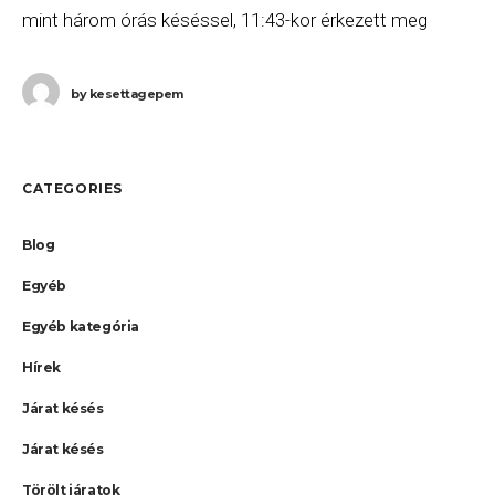
mint három órás késéssel, 11:43-kor érkezett meg
Budapestre. Ha Ön a gépen
by
kesettagepem
CATEGORIES
Blog
Egyéb
Egyéb kategória
Hírek
Járat késés
Járat késés
Törölt járatok