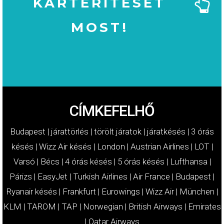
KÁRTÉRÍTÉSÉT
MOST!
MOST!
KÁRTÉRÍTÉSÉT
IGÉNYELJE
CÍMKEFELHŐ
Budapest
|
járattörlés
|
törölt járatok
|
járatkésés
|
3 órás
késés
|
Wizz Air késés
|
London
|
Austrian Airlines
|
LOT
|
Varsó
|
Bécs
|
4 órás késés
|
5 órás késés
|
Lufthansa
|
Párizs
|
EasyJet
|
Turkish Airlines
|
Air France
|
Budapest
|
Ryanair késés
|
Frankfurt
|
Eurowings
|
Wizz Air
|
München
|
KLM
|
TAROM
|
TAP
|
Norwegian
|
British Airways
|
Emirates
|
Qatar Airways