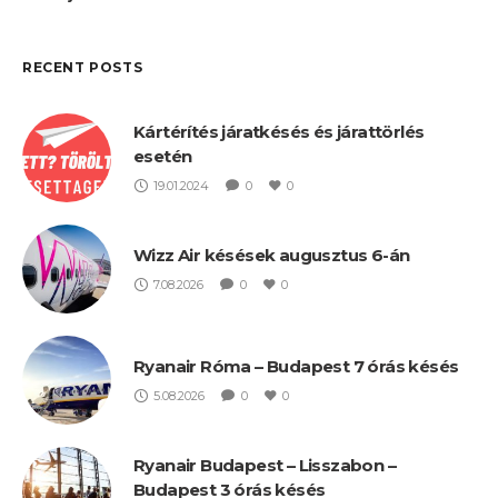
RECENT POSTS
Kártérítés járatkésés és járattörlés
esetén
19.01.2024
0
0
Wizz Air késések augusztus 6-án
7.08.2026
0
0
Ryanair Róma – Budapest 7 órás késés
5.08.2026
0
0
Ryanair Budapest – Lisszabon –
Budapest 3 órás késés