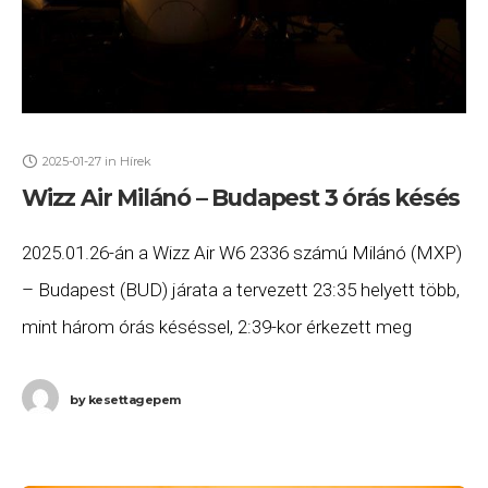
2025-01-27
in
Hírek
Wizz Air Milánó – Budapest 3 órás késés
2025.01.26-án a Wizz Air W6 2336 számú Milánó (MXP)
– Budapest (BUD) járata a tervezett 23:35 helyett több,
mint három órás késéssel, 2:39-kor érkezett meg
Budapestre. Ha Ön a gépen
by
kesettagepem