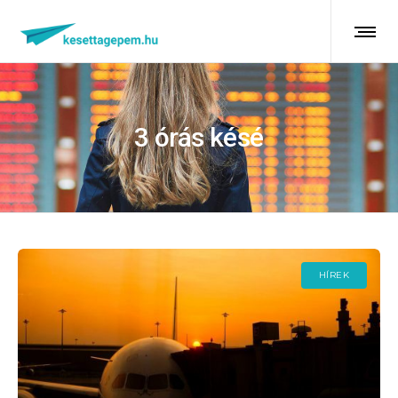
3 órás késé
HÍREK