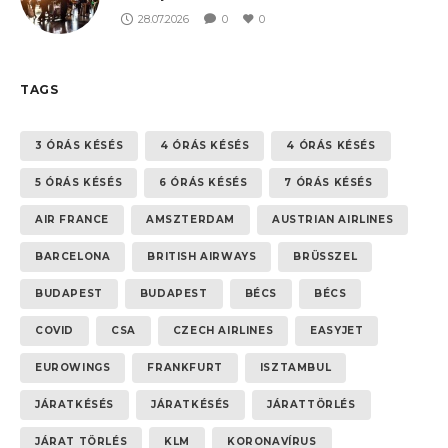
28.07.2026
0
0
TAGS
3 ÓRÁS KÉSÉS
4 ÓRÁS KÉSÉS
4 ÓRÁS KÉSÉS
5 ÓRÁS KÉSÉS
6 ÓRÁS KÉSÉS
7 ÓRÁS KÉSÉS
AIR FRANCE
AMSZTERDAM
AUSTRIAN AIRLINES
BARCELONA
BRITISH AIRWAYS
BRÜSSZEL
BUDAPEST
BUDAPEST
BÉCS
BÉCS
COVID
CSA
CZECH AIRLINES
EASYJET
EUROWINGS
FRANKFURT
ISZTAMBUL
JÁRATKÉSÉS
JÁRATKÉSÉS
JÁRATTÖRLÉS
JÁRAT TÖRLÉS
KLM
KORONAVÍRUS