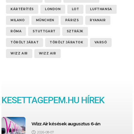
KÁRTÉRÍTÉS
LONDON
LOT
LUFTHANSA
MILANO
MÜNCHEN
PÁRIZS
RYANAIR
RÓMA
STUTTGART
SZTRÁJK
TÖRÖLT JÁRAT
TÖRÖLT JÁRATOK
VARSÓ
WIZZ AIR
WIZZ AIR
KESETTAGEPEM.HU HÍREK
Wizz Air késések augusztus 6-án
2026-08-07