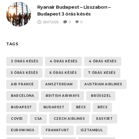
Ryanair Budapest – Lisszabon –
Budapest 3 órás késés
28.07.2026
0
0
TAGS
3 ÓRÁS KÉSÉS
4 ÓRÁS KÉSÉS
4 ÓRÁS KÉSÉS
5 ÓRÁS KÉSÉS
6 ÓRÁS KÉSÉS
7 ÓRÁS KÉSÉS
AIR FRANCE
AMSZTERDAM
AUSTRIAN AIRLINES
BARCELONA
BRITISH AIRWAYS
BRÜSSZEL
BUDAPEST
BUDAPEST
BÉCS
BÉCS
COVID
CSA
CZECH AIRLINES
EASYJET
EUROWINGS
FRANKFURT
ISZTAMBUL