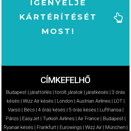
IGÉNYELJE
KÁRTÉRÍTÉSÉT
MOST!
MOST!
KÁRTÉRÍTÉSÉT
IGÉNYELJE
CÍMKEFELHŐ
Budapest
|
járattörlés
|
törölt járatok
|
járatkésés
|
3 órás
késés
|
Wizz Air késés
|
London
|
Austrian Airlines
|
LOT
|
Varsó
|
Bécs
|
4 órás késés
|
5 órás késés
|
Lufthansa
|
Párizs
|
EasyJet
|
Turkish Airlines
|
Air France
|
Budapest
|
Ryanair késés
|
Frankfurt
|
Eurowings
|
Wizz Air
|
München
|