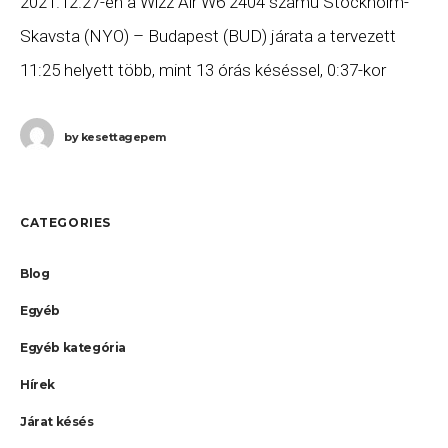
2021.12.27-én a Wizz Air W6 2404 számú Stockholm-
Skavsta (NYO) – Budapest (BUD) járata a tervezett
11:25 helyett több, mint 13 órás késéssel, 0:37-kor
érkezett meg Budapestre. Ha Ön a gépen
by
kesettagepem
CATEGORIES
Blog
Egyéb
Egyéb kategória
Hírek
Járat késés