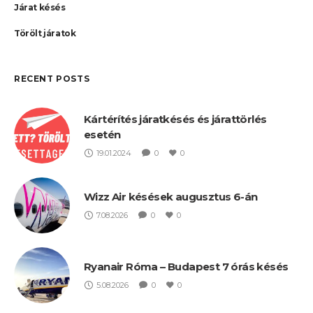
Járat késés
Törölt járatok
RECENT POSTS
Kártérítés járatkésés és járattörlés
esetén
19.01.2024
0
0
Wizz Air késések augusztus 6-án
7.08.2026
0
0
Ryanair Róma – Budapest 7 órás késés
5.08.2026
0
0