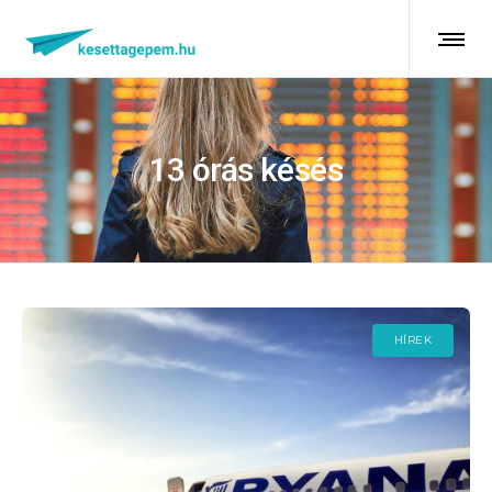
13 órás késés
HÍREK