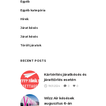
Egyéb
Egyéb kategória
Hírek
Járat késés
Járat késés
Törölt járatok
RECENT POSTS
Kártérítés járatkésés és
járattörlés esetén
19.01.2024
0
0
Wizz Air késések
augusztus 6-án