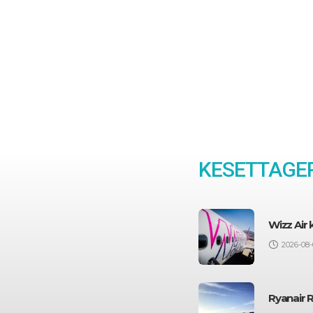
KESETTAGEP
Wizz Air
2026-08-
Ryanair 