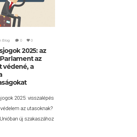
n
Blog
0
0
sjogok 2025: az
 Parlament az
t védené, a
a
saságokat
sjogok 2025: visszalépés
i védelem az utasoknak?
 Unióban új szakaszához
légi utasok jogairól szóló