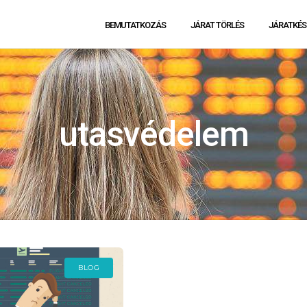
BEMUTATKOZÁS
JÁRAT TÖRLÉS
JÁRATKÉS
utasvédelem
BLOG