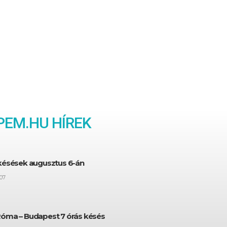
EM.HU HÍREK
 késések augusztus 6-án
07
Róma – Budapest 7 órás késés