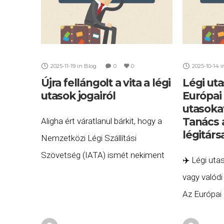
2025-11-19
in
Blog
0
0
2025-10-14
i
Újra fellángolt a vita a légi
Légi uta
utasok jogairól
Európai
utasoka
Tanács 
Aligha ért váratlanul bárkit, hogy a
légitár
Nemzetközi Légi Szállítási
Szövetség (IATA) ismét nekiment
✈️ Légi uta
az európai döntéshozóknak. A
vagy valód
szervezet friss közleményében
Az Európai
hevesen bírálta az Európai
érkezett a 
Parlament légi utasjogok reformjára