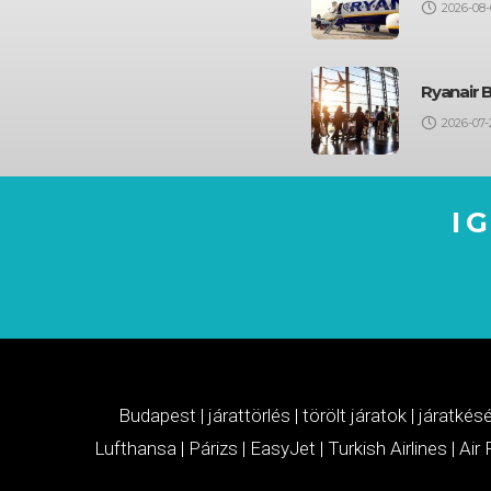
2026-08-
Ryanair 
2026-07-
I
Budapest
|
járattörlés
|
törölt járatok
|
járatkés
Lufthansa
|
Párizs
|
EasyJet
|
Turkish Airlines
|
Air