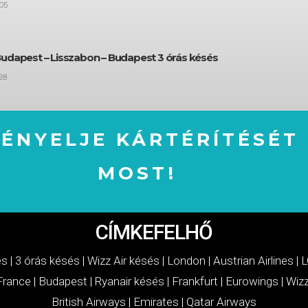
05
Budapest – Lisszabon – Budapest 3 órás késés
28
GÉNYELJE KÁRTÉRÍTÉSÉT
MOST!
IGÉNYELJE KÁRTÉRÍTÉSÉT MOST!
CÍMKEFELHŐ
és
|
3 órás késés
|
Wizz Air késés
|
London
|
Austrian Airlines
|
L
 France
|
Budapest
|
Ryanair késés
|
Frankfurt
|
Eurowings
|
Wizz
British Airways
|
Emirates
|
Qatar Airways