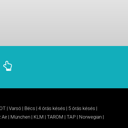
OT
|
Varsó
|
Bécs
|
4 órás késés
|
5 órás késés
|
 Air
|
München
|
KLM
|
TAROM
|
TAP
|
Norwegian
|