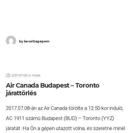
by
kesettagepem
2017-07-09
in
Hírek
Air Canada Budapest – Toronto
járattörlés
2017.07.08-án az Air Canada törölte a 12:50-kor induló,
AC 1911 számú Budapest (BUD) – Toronto (YYZ)
járatát. Ha Ön a gépen utazott volna, és szeretne minél