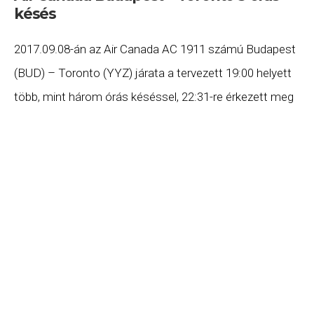
késés
2017.09.08-án az Air Canada AC 1911 számú Budapest
(BUD) – Toronto (YYZ) járata a tervezett 19:00 helyett
több, mint három órás késéssel, 22:31-re érkezett meg
Torontóba. Ha Ön a gépen