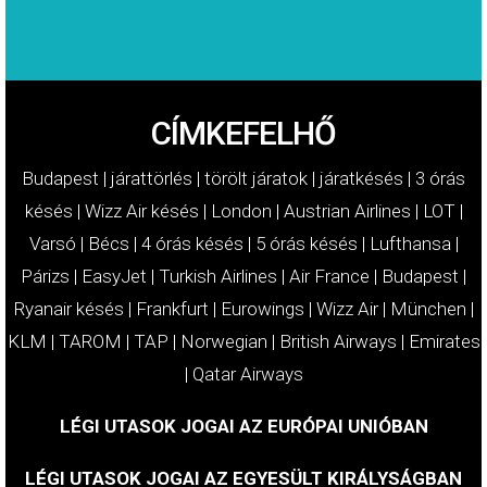
CÍMKEFELHŐ
Budapest
|
járattörlés
|
törölt járatok
|
járatkésés
|
3 órás
késés
|
Wizz Air késés
|
London
|
Austrian Airlines
|
LOT
|
Varsó
|
Bécs
|
4 órás késés
|
5 órás késés
|
Lufthansa
|
Párizs
|
EasyJet
|
Turkish Airlines
|
Air France
|
Budapest
|
Ryanair késés
|
Frankfurt
|
Eurowings
|
Wizz Air
|
München
|
KLM
|
TAROM
|
TAP
|
Norwegian
|
British Airways
|
Emirates
|
Qatar Airways
LÉGI UTASOK JOGAI AZ EURÓPAI UNIÓBAN
LÉGI UTASOK JOGAI AZ EGYESÜLT KIRÁLYSÁGBAN