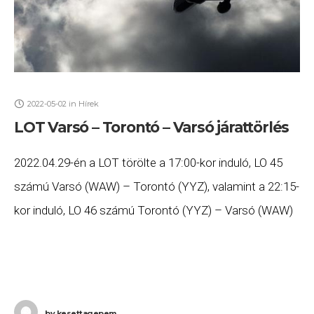
2022-05-02
in
Hírek
LOT Varsó – Torontó – Varsó járattörlés
2022.04.29-én a LOT törölte a 17:00-kor induló, LO 45
számú Varsó (WAW) – Torontó (YYZ), valamint a 22:15-
kor induló, LO 46 számú Torontó (YYZ) – Varsó (WAW)
járatait. Ha Ön
by
kesettagepem