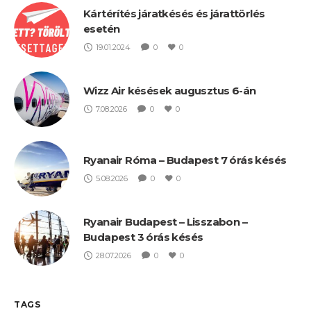
Kártérítés járatkésés és járattörlés
esetén
19.01.2024
0
0
Wizz Air késések augusztus 6-án
7.08.2026
0
0
Ryanair Róma – Budapest 7 órás késés
5.08.2026
0
0
Ryanair Budapest – Lisszabon –
Budapest 3 órás késés
28.07.2026
0
0
TAGS