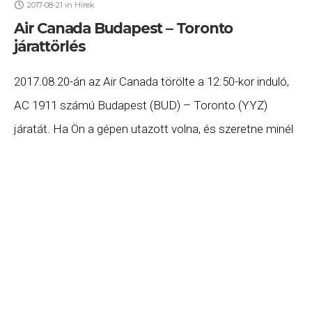
2017-08-21
in
Hírek
Air Canada Budapest – Toronto
járattörlés
2017.08.20-án az Air Canada törölte a 12:50-kor induló,
AC 1911 számú Budapest (BUD) – Toronto (YYZ)
járatát. Ha Ön a gépen utazott volna, és szeretne minél
előbb hozzájutni a jogszabályok