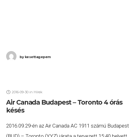
by
kesettagepem
2016-09-30
in
Hírek
Air Canada Budapest – Toronto 4 órás
késés
2016.09.29-én az Air Canada AC 1911 számú Budapest
(BUD) – Toronto (YYZ) járata a tervezett 15:40 helyett