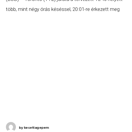
több, mint négy órás késéssel, 20:01-re érkezett meg
Torontóba. Ha Ön a gépen
by
kesettagepem