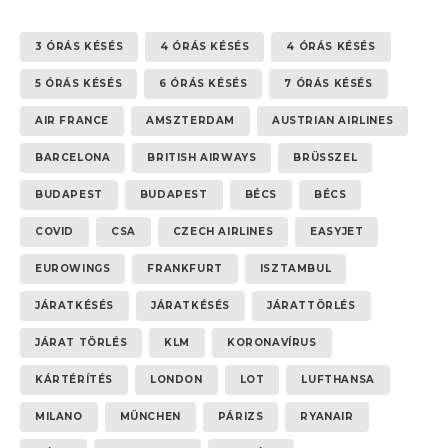
3 ÓRÁS KÉSÉS
4 ÓRÁS KÉSÉS
4 ÓRÁS KÉSÉS
5 ÓRÁS KÉSÉS
6 ÓRÁS KÉSÉS
7 ÓRÁS KÉSÉS
AIR FRANCE
AMSZTERDAM
AUSTRIAN AIRLINES
BARCELONA
BRITISH AIRWAYS
BRÜSSZEL
BUDAPEST
BUDAPEST
BÉCS
BÉCS
COVID
CSA
CZECH AIRLINES
EASYJET
EUROWINGS
FRANKFURT
ISZTAMBUL
JÁRATKÉSÉS
JÁRATKÉSÉS
JÁRATTÖRLÉS
JÁRAT TÖRLÉS
KLM
KORONAVÍRUS
KÁRTÉRÍTÉS
LONDON
LOT
LUFTHANSA
MILANO
MÜNCHEN
PÁRIZS
RYANAIR