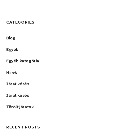
CATEGORIES
Blog
Egyéb
Egyéb kategória
Hírek
Járat késés
Járat késés
Törölt járatok
RECENT POSTS