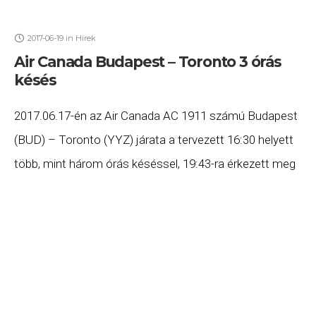
2017-06-19
in
Hírek
Air Canada Budapest – Toronto 3 órás
késés
2017.06.17-én az Air Canada AC 1911 számú Budapest
(BUD) – Toronto (YYZ) járata a tervezett 16:30 helyett
több, mint három órás késéssel, 19:43-ra érkezett meg
Torontóba. Ha Ön a gépen