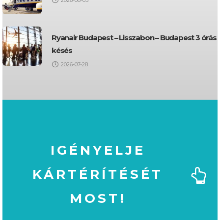
Ryanair Budapest – Lisszabon – Budapest 3 órás
késés
2026-07-28
IGÉNYELJE
KÁRTÉRÍTÉSÉT
MOST!
MOST!
KÁRTÉRÍTÉSÉT
IGÉNYELJE