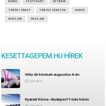
RÓMA
STUTTGART
SZTRÁJK
TÖRÖLT JÁRAT
TÖRÖLT JÁRATOK
VARSÓ
WIZZ AIR
WIZZ AIR
KESETTAGEPEM.HU HÍREK
Wizz Air késések augusztus 6-án
2026-08-07
Ryanair Róma – Budapest 7 órás késés
2026-08-05