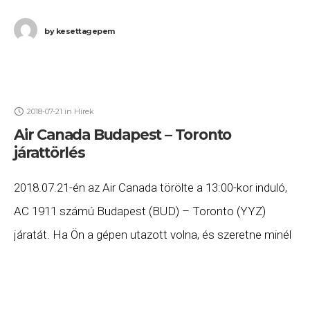
Torontóba. Ha Ön a gépen
by
kesettagepem
2018-07-21
in
Hírek
Air Canada Budapest – Toronto
járattörlés
2018.07.21-én az Air Canada törölte a 13:00-kor induló,
AC 1911 számú Budapest (BUD) – Toronto (YYZ)
járatát. Ha Ön a gépen utazott volna, és szeretne minél
előbb hozzájutni a jogszabályok