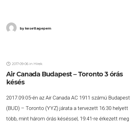
by
kesettagepem
2017-09-06
in
Hírek
Air Canada Budapest – Toronto 3 órás
késés
2017.09.05-én az Air Canada AC 1911 számú Budapest
(BUD) – Toronto (YYZ) járata a tervezett 16:30 helyett
több, mint három órás késéssel, 19:41-re érkezett meg
Torontóba. Ha Ön a gépen