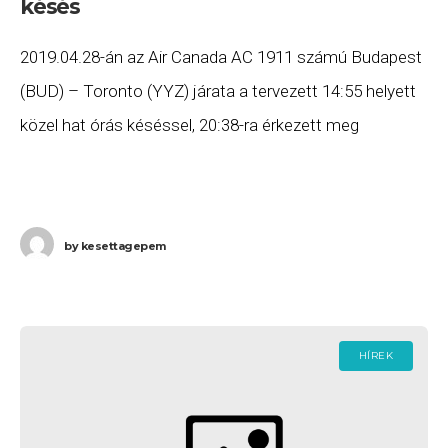
késés
2019.04.28-án az Air Canada AC 1911 számú Budapest
(BUD) – Toronto (YYZ) járata a tervezett 14:55 helyett
közel hat órás késéssel, 20:38-ra érkezett meg
Torontóba. Ha Ön a gépen utazott,
by
kesettagepem
HÍREK