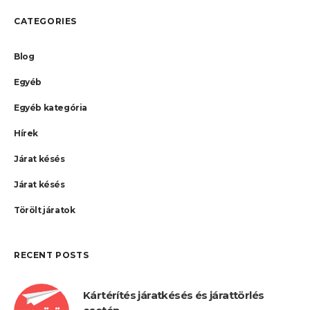
CATEGORIES
Blog
Egyéb
Egyéb kategória
Hírek
Járat késés
Járat késés
Törölt járatok
RECENT POSTS
Kártérítés járatkésés és járattörlés