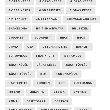
3 ÓRÁS KÉSÉS
4 ÓRÁS KÉSÉS
4 ÓRÁS KÉSÉS
5 ÓRÁS KÉSÉS
6 ÓRÁS KÉSÉS
7 ÓRÁS KÉSÉS
AIR FRANCE
AMSZTERDAM
AUSTRIAN AIRLINES
BARCELONA
BRITISH AIRWAYS
BRÜSSZEL
BUDAPEST
BUDAPEST
BÉCS
BÉCS
COVID
CSA
CZECH AIRLINES
EASYJET
EUROWINGS
FRANKFURT
ISZTAMBUL
JÁRATKÉSÉS
JÁRATKÉSÉS
JÁRATTÖRLÉS
JÁRAT TÖRLÉS
KLM
KORONAVÍRUS
KÁRTÉRÍTÉS
LONDON
LOT
LUFTHANSA
MILANO
MÜNCHEN
PÁRIZS
RYANAIR
RÓMA
STUTTGART
SZTRÁJK