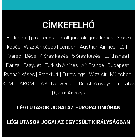
CÍMKEFELHŐ
Budapest
|
járattörlés
|
törölt járatok
|
járatkésés
|
3 órás
késés
|
Wizz Air késés
|
London
|
Austrian Airlines
|
LOT
|
Varsó
|
Bécs
|
4 órás késés
|
5 órás késés
|
Lufthansa
|
Párizs
|
EasyJet
|
Turkish Airlines
|
Air France
|
Budapest
|
Ryanair késés
|
Frankfurt
|
Eurowings
|
Wizz Air
|
München
|
KLM
|
TAROM
|
TAP
|
Norwegian
|
British Airways
|
Emirates
|
Qatar Airways
LÉGI UTASOK JOGAI AZ EURÓPAI UNIÓBAN
LÉGI UTASOK JOGAI AZ EGYESÜLT KIRÁLYSÁGBAN