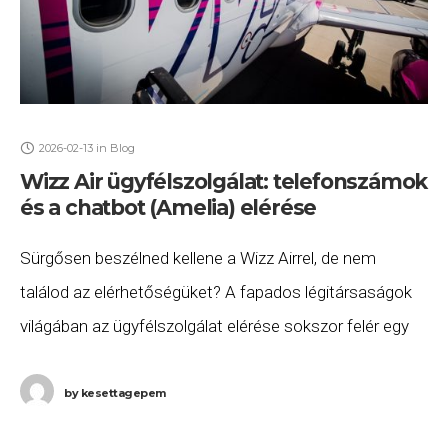
2026-02-13
in
Blog
Wizz Air ügyfélszolgálat: telefonszámok
és a chatbot (Amelia) elérése
Sürgősen beszélned kellene a Wizz Airrel, de nem
találod az elérhetőségüket? A fapados légitársaságok
világában az ügyfélszolgálat elérése sokszor felér egy
kisebb kalandtúrával. Összegyűjtöttük az aktuális
lehetőségeket, hogy ne kelljen
by
kesettagepem