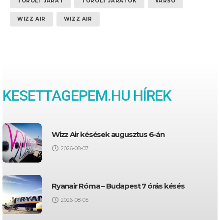
TÖRÖLT JÁRAT
TÖRÖLT JÁRATOK
VARSÓ
WIZZ AIR
WIZZ AIR
KESETTAGEPEM.HU HÍREK
Wizz Air késések augusztus 6-án
2026-08-07
Ryanair Róma – Budapest 7 órás késés
2026-08-05