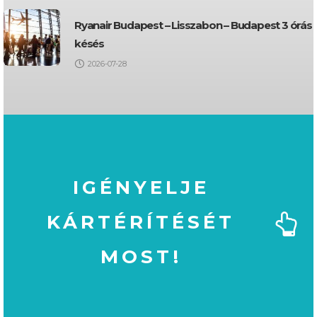
Ryanair Budapest – Lisszabon – Budapest 3 órás
késés
2026-07-28
IGÉNYELJE
KÁRTÉRÍTÉSÉT
MOST!
MOST!
KÁRTÉRÍTÉSÉT
IGÉNYELJE