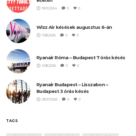
esetén
19.01.2024
0
0
Wizz Air késések augusztus 6-án
7.08.2026
0
0
Ryanair Róma – Budapest 7 órás késés
5.08.2026
0
0
Ryanair Budapest – Lisszabon –
Budapest 3 órás késés
28.07.2026
0
0
TAGS