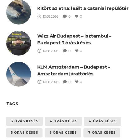
Kitört az Etna: leállt a cataniai repülőtér
10.08.2026
0
0
Wizz Air Budapest – Isztambul –
Budapest 3 órás késés
10.08.2026
0
0
KLM Amszterdam – Budapest –
Amszterdam járattörlés
10.08.2026
0
0
TAGS
3 ÓRÁS KÉSÉS
4 ÓRÁS KÉSÉS
4 ÓRÁS KÉSÉS
5 ÓRÁS KÉSÉS
6 ÓRÁS KÉSÉS
7 ÓRÁS KÉSÉS