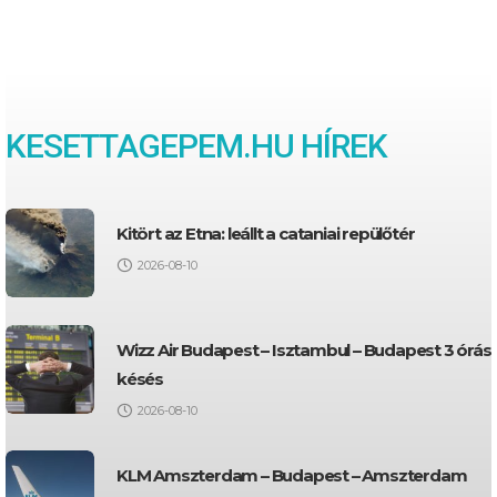
KESETTAGEPEM.HU HÍREK
Kitört az Etna: leállt a cataniai repülőtér
2026-08-10
Wizz Air Budapest – Isztambul – Budapest 3 órás
késés
2026-08-10
KLM Amszterdam – Budapest – Amszterdam