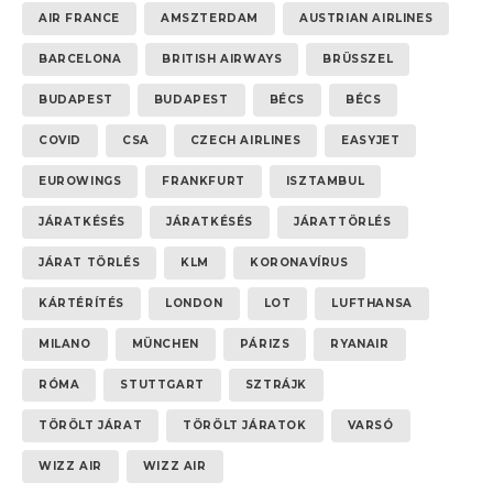
AIR FRANCE
AMSZTERDAM
AUSTRIAN AIRLINES
BARCELONA
BRITISH AIRWAYS
BRÜSSZEL
BUDAPEST
BUDAPEST
BÉCS
BÉCS
COVID
CSA
CZECH AIRLINES
EASYJET
EUROWINGS
FRANKFURT
ISZTAMBUL
JÁRATKÉSÉS
JÁRATKÉSÉS
JÁRATTÖRLÉS
JÁRAT TÖRLÉS
KLM
KORONAVÍRUS
KÁRTÉRÍTÉS
LONDON
LOT
LUFTHANSA
MILANO
MÜNCHEN
PÁRIZS
RYANAIR
RÓMA
STUTTGART
SZTRÁJK
TÖRÖLT JÁRAT
TÖRÖLT JÁRATOK
VARSÓ
WIZZ AIR
WIZZ AIR