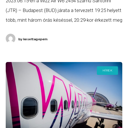
2023.06.15-én a Wizz Air W6 2454 számú Santorini
(JTR) – Budapest (BUD) járata a tervezett 19:25 helyett
több, mint három órás késéssel, 20:29-kor érkezett meg
Budapestre. Ha Ön a gépen
by
kesettagepem
HÍREK