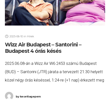
2025-06-10
in
Hírek
Wizz Air Budapest – Santorini –
Budapest 4 órás késés
2025.06.08-án a Wizz Air W6 2453 számú Budapest
(BUD) – Santorini (JTR) járata a tervezett 21:30 helyett
közel négy órás késéssel, 1:24-re (+1 nap) érkezett meg
Santorinire, majd a W6
by
kesettagepem