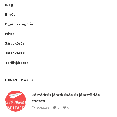
Blog
Egyéb
Egyéb kategória
Hírek
Járat késés
Járat késés
Törölt járatok
RECENT POSTS
Kártérítés járatkésés és járattörlés
esetén
19.01.2024
0
0