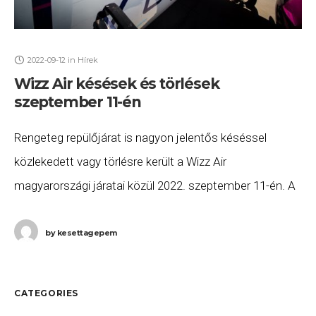
2022-09-12
in
Hírek
Wizz Air késések és törlések
szeptember 11-én
Rengeteg repülőjárat is nagyon jelentős késéssel
közlekedett vagy törlésre került a Wizz Air
magyarországi járatai közül 2022. szeptember 11-én. A
késett vagy törölt járatok listája a következő: A Wizz Air
W6
by
kesettagepem
CATEGORIES