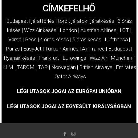
CÍMKEFELHŐ
Budapest
|
járattörlés
|
törölt járatok
|
járatkésés
|
3 órás
késés
|
Wizz Air késés
|
London
|
Austrian Airlines
|
LOT
|
Varsó
|
Bécs
|
4 órás késés
|
5 órás késés
|
Lufthansa
|
Párizs
|
EasyJet
|
Turkish Airlines
|
Air France
|
Budapest
|
Ryanair késés
|
Frankfurt
|
Eurowings
|
Wizz Air
|
München
|
KLM
|
TAROM
|
TAP
|
Norwegian
|
British Airways
|
Emirates
|
Qatar Airways
LÉGI UTASOK JOGAI AZ EURÓPAI UNIÓBAN
LÉGI UTASOK JOGAI AZ EGYESÜLT KIRÁLYSÁGBAN