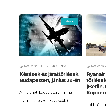
HÍREK
2022-06-30
in
Hírek
0
0
2022-06-16
i
Késések és járattörlések
Ryanair
Budapesten, június 29-én
törlések
(Berlin,
Koppen
A múlt heti káosz után, mintha
javulna a helyzet: kevesebb (de
Több járat 