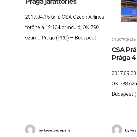
Prága járattörlés
2017.04.16-án a CSA Czech Airlines
törölte a 12:10-kor induló, OK 790
számú Prága (PRG) – Budapest
2017-09-21
i
(BUD), valamint a 14:40-kor induló,
CSA Prá
Prága 4
OK 791 számú Budapest (BUD) –
Prága (PRG) járatait.
2017.09.20
OK 788 szá
Budapest (B
19:15 helye
23:34-re é
Budapestre
by
kesettagepem
by
kes
Budapest