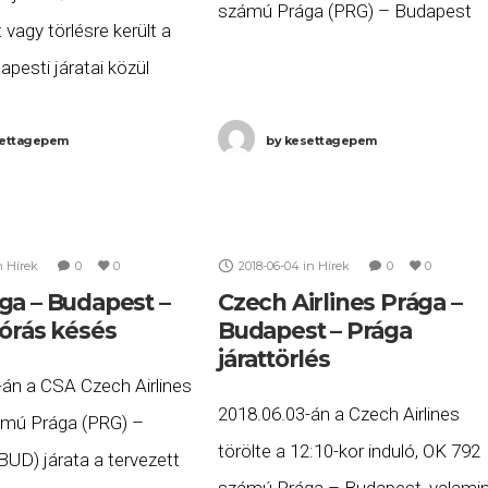
számú Prága (PRG) – Budapest
 vagy törlésre került a
(BUD), valamint a 9:15-kor induló,
apesti járatai közül
OK 797 számú Budapest (BUD) –
s 15-én. A késett vagy
Prága (PRG) járatait.
ok listája a következő:
ettagepem
by
kesettagepem
FR 197 számú Budapest
lin
n
Hírek
0
0
2018-06-04
in
Hírek
0
0
ga – Budapest –
Czech Airlines Prága –
 órás késés
Budapest – Prága
járattörlés
-án a CSA Czech Airlines
2018.06.03-án a Czech Airlines
mú Prága (PRG) –
törölte a 12:10-kor induló, OK 792
UD) járata a tervezett