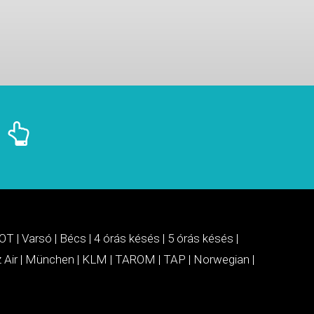
OT
|
Varsó
|
Bécs
|
4 órás késés
|
5 órás késés
|
 Air
|
München
|
KLM
|
TAROM
|
TAP
|
Norwegian
|