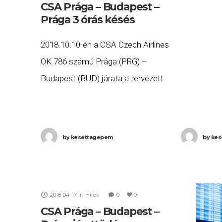
19:15 helye
CSA Prága – Budapest –
Prága 3 órás késés
22:24-re é
Budapestre
2018.10.10-én a CSA Czech Airlines
Budapest
OK 786 számú Prága (PRG) –
Budapest (BUD) járata a tervezett
8:45 helyett három órás késéssel,
12:13-ra érkezett meg
Budapestre, majd az OK 787 számú
by
kesettagepem
by
kes
Budapest
2018-04-17
in
Hírek
0
0
CSA Prága – Budapest –