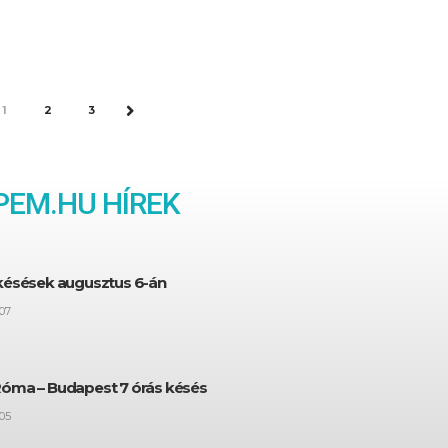
EV
1
2
3
NEXT
EM.HU HÍREK
 késések augusztus 6-án
07
Róma – Budapest 7 órás késés
05