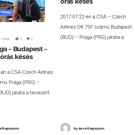
órás késés
2017.07.22-én a CSA – Czech
Airlines OK 791 számú Budapest
(BUD) – Prága (PRG) járata a
n
Hírek
0
0
tervezett 16:15 helyett több, mint
ga – Budapest –
 órás késés
hét órás késéssel, 23:43-ra érkeze
meg Prágába. Ha Ön
-án a CSA Czech Airlines
mú Prága (PRG) –
UD) járata a tervezett
tt négy órás késéssel,
rkezett meg
, majd az OK 789 számú
ettagepem
by
kesettagepem