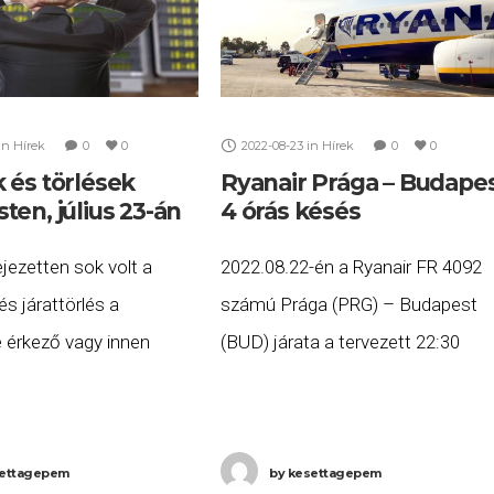
in
Hírek
0
0
2022-08-23
in
Hírek
0
0
 és törlések
Ryanair Prága – Budape
en, július 23-án
4 órás késés
jezetten sok volt a
2022.08.22-én a Ryanair FR 4092
és járattörlés a
számú Prága (PRG) – Budapest
 érkező vagy innen
(BUD) járata a tervezett 22:30
lőgépek közül. A késett
helyett több, mint 4 órás késéssel
ája 2024. július 23-án
2:29-re (+1 nap) érkezett meg
övetkező. A TAROM RO
Budapestre. Ha Ön a
ettagepem
by
kesettagepem