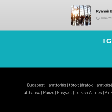
Ryanair 
2026-07-
I
Budapest
|
járattörlés
|
törölt járatok
|
járatkés
Lufthansa
|
Párizs
|
EasyJet
|
Turkish Airlines
|
Air