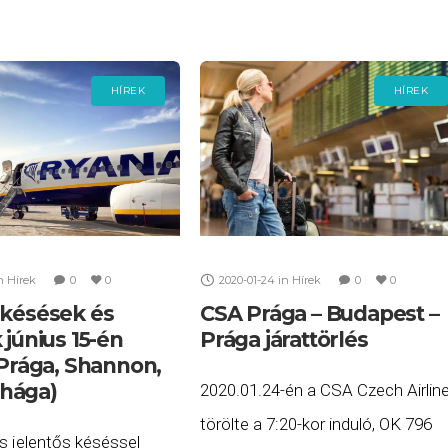
HÍREK
HÍREK
n
Hírek
0
0
2020-01-24
in
Hírek
0
0
 késések és
CSA Prága – Budapest –
 június 15-én
Prága járattörlés
 Prága, Shannon,
hága)
2020.01.24-én a CSA Czech Airlin
törölte a 7:20-kor induló, OK 796
is jelentős késéssel