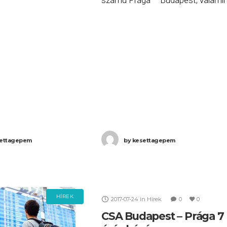
számú Prága – Budapest, valamin
tt három órás késéssel,
a 14:40-kor induló, OK 793 számú
rkezett meg
Budapest – Prága járatait. Ha Ön
, majd az OK 789 számú
valamelyik gépen utazott
ettagepem
by
kesettagepem
HÍREK
2017-07-24
in
Hírek
0
0
CSA Budapest – Prága 7