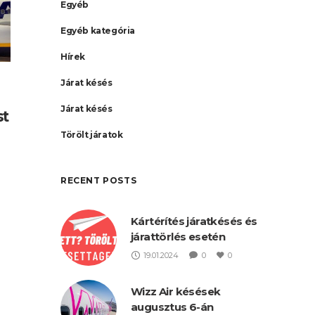
Egyéb
Egyéb kategória
Hírek
Járat késés
Járat késés
st
Törölt járatok
RECENT POSTS
Kártérítés járatkésés és
járattörlés esetén
,
19.01.2024
0
0
Wizz Air késések
augusztus 6-án