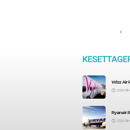
PR
KESETTAGEP
Wizz Air
2026-08-
Ryanair 
2026-08-