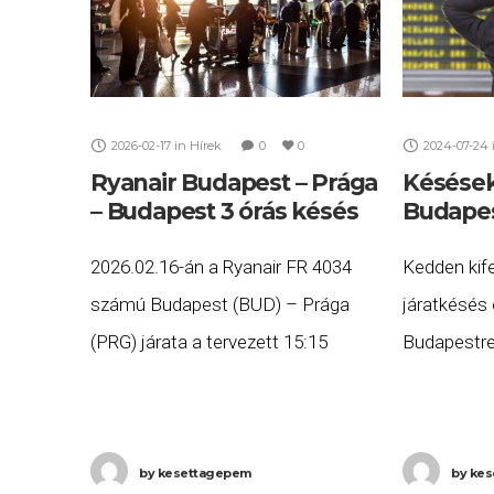
2026-02-17
in
Hírek
0
0
2024-07-24
Ryanair Budapest – Prága
Késések
– Budapest 3 órás késés
Budapest
2026.02.16-án a Ryanair FR 4034
Kedden kife
számú Budapest (BUD) – Prága
járatkésés 
(PRG) járata a tervezett 15:15
Budapestre
helyett több, mint három órás
induló repü
késéssel, 19:19-re érkezett meg
járatok list
Prágába, majd az FR 4033 számú
(kedd) a k
by
kesettagepem
by
kes
Prága
231