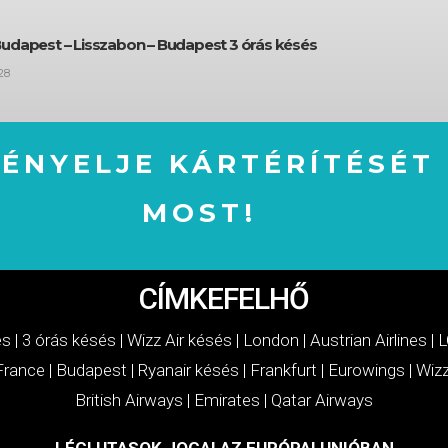
Budapest – Lisszabon – Budapest 3 órás késés
28
GÉNYELJE KÁRTÉRÍTÉSÉT
MOST!
IGÉNYELJE KÁRTÉRÍTÉSÉT MOST!
CÍMKEFELHŐ
és
|
3 órás késés
|
Wizz Air késés
|
London
|
Austrian Airlines
|
L
 France
|
Budapest
|
Ryanair késés
|
Frankfurt
|
Eurowings
|
Wizz
British Airways
|
Emirates
|
Qatar Airways
LÉGI UTASOK JOGAI AZ EURÓPAI UNIÓBAN