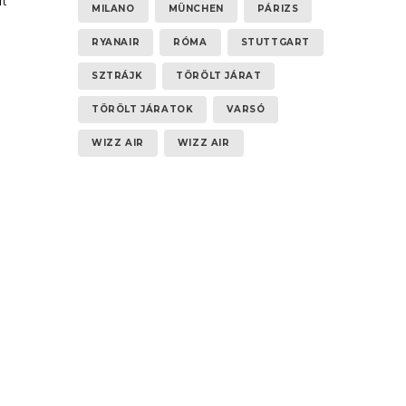
t
MILANO
MÜNCHEN
PÁRIZS
RYANAIR
RÓMA
STUTTGART
SZTRÁJK
TÖRÖLT JÁRAT
TÖRÖLT JÁRATOK
VARSÓ
WIZZ AIR
WIZZ AIR