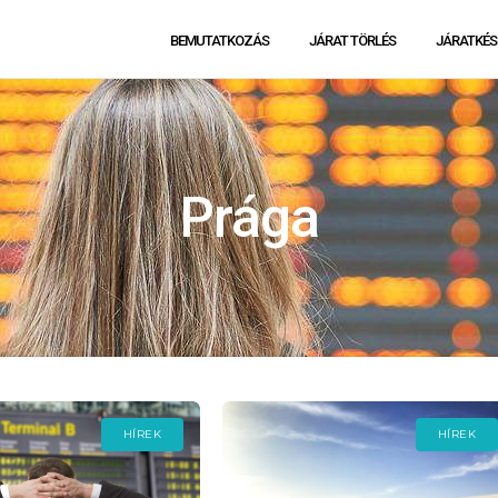
BEMUTATKOZÁS
JÁRAT TÖRLÉS
JÁRATKÉS
Prága
HÍREK
HÍREK