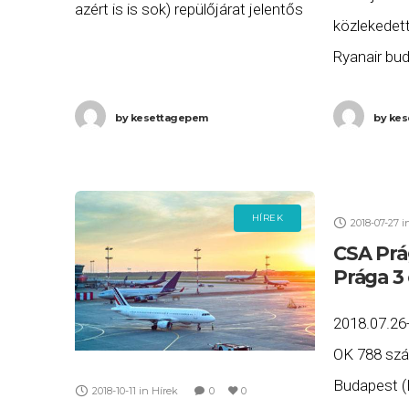
azért is is sok) repülőjárat jelentős
közlekedett
késéssel közlekedett vagy törlésre
Ryanair bud
került a Budapestről induló vagy oda
2022. júniu
érkező repülőjáratok közül
törölt járat
by
kesettagepem
by
kes
A Ryanair 
(BUD) – Ber
HÍREK
2018-07-27
i
CSA Prá
Prága 3
2018.07.26
OK 788 szá
Budapest (B
2018-10-11
in
Hírek
0
0