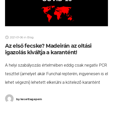
2021-01-06
in
Blog
Az első fecske? Madeirán az oltási
igazolás kiváltja a karantént!
A helyi szabályozás értelmében eddig csak negatív PCR
teszttel (amelyet akár Funchal repterén, ingyenesen is el
lehet végezni) lehetett elkerülni a kötelező karantént
Madeirán, de a helyi kormány döntött, hogy
by
kesettagepem