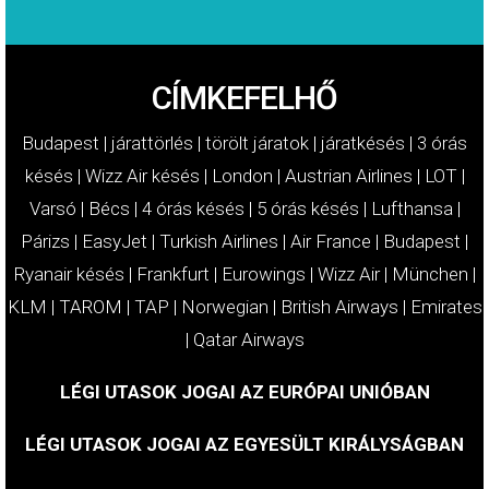
CÍMKEFELHŐ
Budapest
|
járattörlés
|
törölt járatok
|
járatkésés
|
3 órás
késés
|
Wizz Air késés
|
London
|
Austrian Airlines
|
LOT
|
Varsó
|
Bécs
|
4 órás késés
|
5 órás késés
|
Lufthansa
|
Párizs
|
EasyJet
|
Turkish Airlines
|
Air France
|
Budapest
|
Ryanair késés
|
Frankfurt
|
Eurowings
|
Wizz Air
|
München
|
KLM
|
TAROM
|
TAP
|
Norwegian
|
British Airways
|
Emirates
|
Qatar Airways
LÉGI UTASOK JOGAI AZ EURÓPAI UNIÓBAN
LÉGI UTASOK JOGAI AZ EGYESÜLT KIRÁLYSÁGBAN