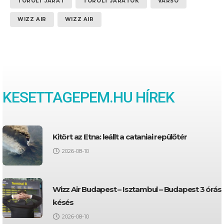
TÖRÖLT JÁRAT
TÖRÖLT JÁRATOK
VARSÓ
WIZZ AIR
WIZZ AIR
KESETTAGEPEM.HU HÍREK
Kitört az Etna: leállt a cataniai repülőtér
2026-08-10
Wizz Air Budapest – Isztambul – Budapest 3 órás
késés
2026-08-10