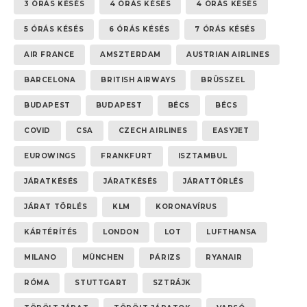
3 ÓRÁS KÉSÉS
4 ÓRÁS KÉSÉS
4 ÓRÁS KÉSÉS
5 ÓRÁS KÉSÉS
6 ÓRÁS KÉSÉS
7 ÓRÁS KÉSÉS
AIR FRANCE
AMSZTERDAM
AUSTRIAN AIRLINES
BARCELONA
BRITISH AIRWAYS
BRÜSSZEL
BUDAPEST
BUDAPEST
BÉCS
BÉCS
COVID
CSA
CZECH AIRLINES
EASYJET
EUROWINGS
FRANKFURT
ISZTAMBUL
JÁRATKÉSÉS
JÁRATKÉSÉS
JÁRATTÖRLÉS
JÁRAT TÖRLÉS
KLM
KORONAVÍRUS
KÁRTÉRÍTÉS
LONDON
LOT
LUFTHANSA
MILANO
MÜNCHEN
PÁRIZS
RYANAIR
RÓMA
STUTTGART
SZTRÁJK