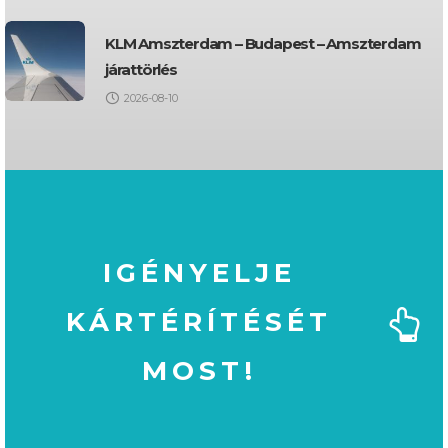
KLM Amszterdam – Budapest – Amszterdam
járattörlés
2026-08-10
IGÉNYELJE
KÁRTÉRÍTÉSÉT
MOST!
MOST!
KÁRTÉRÍTÉSÉT
IGÉNYELJE