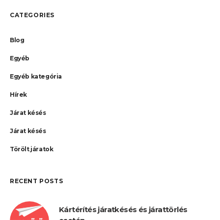
CATEGORIES
Blog
Egyéb
Egyéb kategória
Hírek
Járat késés
Járat késés
Törölt járatok
RECENT POSTS
Kártérítés járatkésés és járattörlés