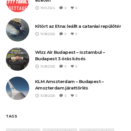
esetén
19.01.2024
0
0
Kitört az Etna: leállt a cataniai repülőtér
10.08.2026
0
0
Wizz Air Budapest – Isztambul –
Budapest 3 órás késés
10.08.2026
0
0
KLM Amszterdam – Budapest –
Amszterdam járattörlés
10.08.2026
0
0
TAGS