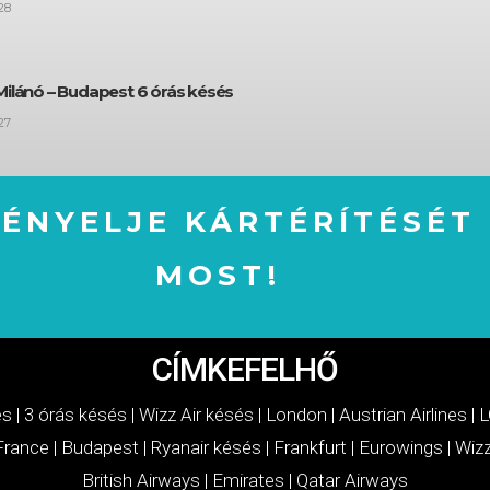
28
Milánó – Budapest 6 órás késés
27
GÉNYELJE KÁRTÉRÍTÉSÉT
MOST!
IGÉNYELJE KÁRTÉRÍTÉSÉT MOST!
CÍMKEFELHŐ
és
|
3 órás késés
|
Wizz Air késés
|
London
|
Austrian Airlines
|
L
 France
|
Budapest
|
Ryanair késés
|
Frankfurt
|
Eurowings
|
Wizz
British Airways
|
Emirates
|
Qatar Airways