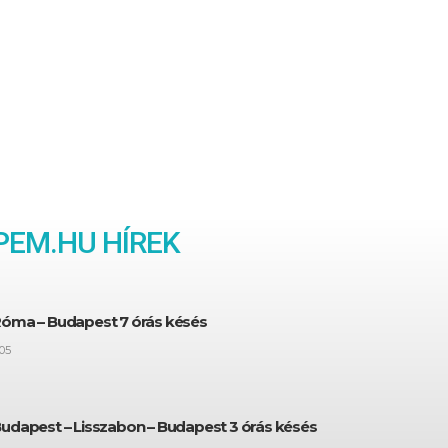
EM.HU HÍREK
Róma – Budapest 7 órás késés
05
Budapest – Lisszabon – Budapest 3 órás késés