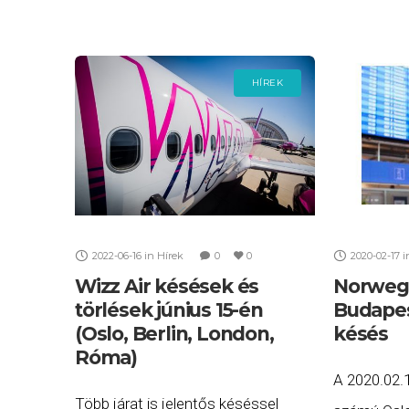
valamelyik
HÍREK
2022-06-16
in
Hírek
0
0
2020-02-17
i
Wizz Air késések és
Norwegi
törlések június 15-én
Budapes
(Oslo, Berlin, London,
késés
Róma)
A 2020.02.
Több járat is jelentős késéssel