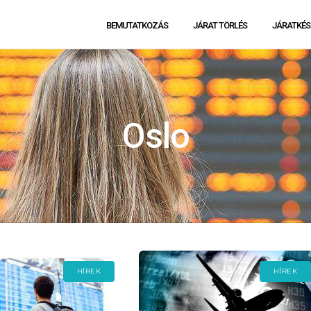
BEMUTATKOZÁS
JÁRAT TÖRLÉS
JÁRATKÉS
Oslo
HÍREK
HÍREK