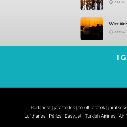
2026-07-
Wizz Air 
2026-07-
I
Budapest
|
járattörlés
|
törölt járatok
|
járatkés
Lufthansa
|
Párizs
|
EasyJet
|
Turkish Airlines
|
Air