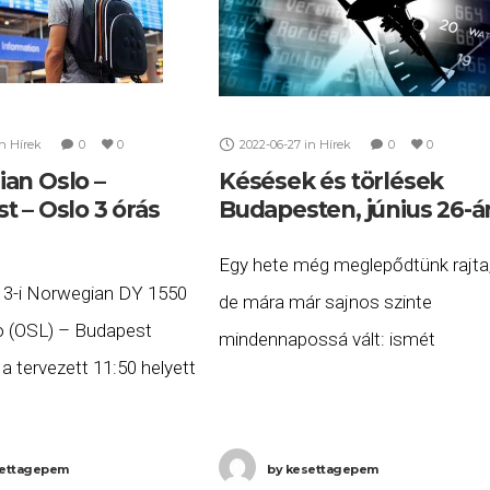
in
Hírek
0
0
2022-06-27
in
Hírek
0
0
an Oslo –
Késések és törlések
t – Oslo 3 órás
Budapesten, június 26-á
Egy hete még meglepődtünk rajta
13-i Norwegian DY 1550
de mára már sajnos szinte
 (OSL) – Budapest
mindennapossá vált: ismét
 a tervezett 11:50 helyett
rengeteg repülőjárat jelentős
 késéssel, 15:11-re
késéssel közlekedett vagy törlésr
eg Budapestre, majd a
került a Budapestről induló vagy 
ettagepem
by
kesettagepem
zámú Budapest (BUD)
érkező repülőjáratok közül 2022.