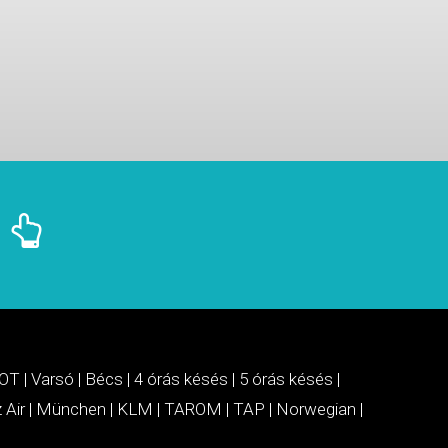
OT
|
Varsó
|
Bécs
|
4 órás késés
|
5 órás késés
|
 Air
|
München
|
KLM
|
TAROM
|
TAP
|
Norwegian
|