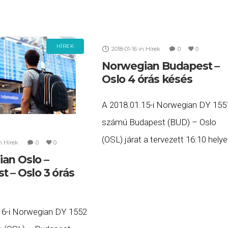
HÍREK
2018-01-16
in
Hírek
0
0
Norwegian Budapest –
Oslo 4 órás késés
A 2018.01.15-i Norwegian DY 155
számú Budapest (BUD) – Oslo
(OSL) járat a tervezett 16:10 helye
n
Hírek
0
0
20:38-ra érkezett meg Osloba. Ha
an Oslo –
t – Oslo 3 órás
Ön a gépen utazott, és szeretne
minél előbb hozzájutni
16-i Norwegian DY 1552