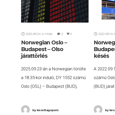
2025-09-24
in
Hírek
0
0
2022-09-14
Norwegian Oslo –
Norwegi
Budapest – Olso
Budapes
járattörlés
késés
2025.09.23-án a Norwegian törölte
A 2022.09.
a 18:35-kor induló, DY 1552 számú
számú Oslo
Oslo (OSL) – Budapest (BUD),
(BUD) járat
valamint a 21:35-kor induló, DY
három órás
1553 számú Budapest (BUD) –
érkezett m
by
kesettagepem
by
kes
Oslo (OSL) járatait. Ha Ön
DY 1551 s