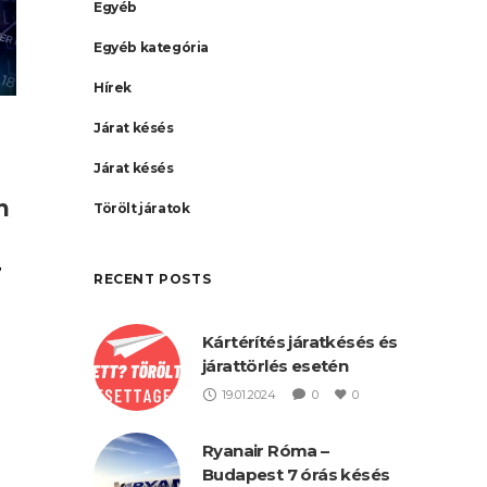
Egyéb
Egyéb kategória
Hírek
Járat késés
Járat késés
n
Törölt járatok
,
RECENT POSTS
Kártérítés járatkésés és
járattörlés esetén
19.01.2024
0
0
e
oda
Ryanair Róma –
Budapest 7 órás késés