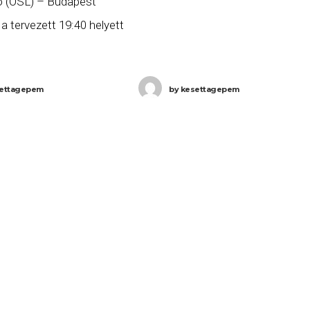
 (OSL) – Budapest
 a tervezett 19:40 helyett
 késéssel, 22:45-re
eg Budapestre, majd a
ettagepem
by
kesettagepem
zámú Budapest (BUD)