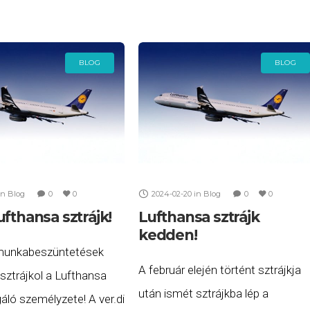
nsa légiutaskísérői
8:15-kor induló,
BLOG
BLOG
in
Blog
0
0
2024-02-20
in
Blog
0
0
fthansa sztrájk!
Lufthansa sztrájk
kedden!
 munkabeszüntetések
A február elején történt sztrájkja
sztrájkol a Lufthansa
után ismét sztrájkba lép a
lgáló személyzete! A ver.di