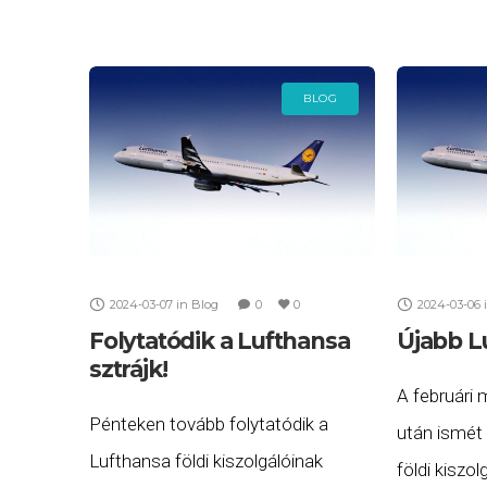
és a Luftha
olvashatja: 👉 Lufthansa sztrájk
kártérítés 2026 – Összefoglaló
útmutató az utasjogokhoz A
BLOG
sztrájkokban
2024-03-07
in
Blog
0
0
2024-03-06
Folytatódik a Lufthansa
Újabb Lu
sztrájk!
A februári
Pénteken tovább folytatódik a
után ismét 
Lufthansa földi kiszolgálóinak
földi kiszo