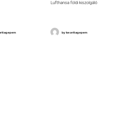
Lufthansa földi kiszolgáló
et bejelentése szerint
személyzete kedden! A
n hajnali 4:00 órától
ver.di szakszervezet hétfőn
eggel 7:10-ig tart a
jelentette be, hogy február 19-én
öldi kiszolgálóinak
ettagepem
by
kesettagepem
este 20 órától 35 órás sztrájkra
szólítja