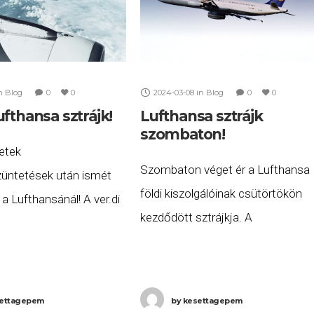
n
Blog
0
0
2024-03-08
in
Blog
0
0
fthansa sztrájk!
Lufthansa sztrájk
szombaton!
etek
Szombaton véget ér a Lufthansa
üntetések után ismét
földi kiszolgálóinak csütörtökön
 a Lufthansánál! A ver.di
kezdődött sztrájkja. A
et által meghirdetett, a
munkabeszüntetés miatt a
lgáló személyzet körében
Lufthansa törölte több, szombat
t munkabeszüntetések
Budapestre érkező, vagy onnan
az UFO szakszervezet
ettagepem
by
kesettagepem
induló járatát. a Lufthansa törölte