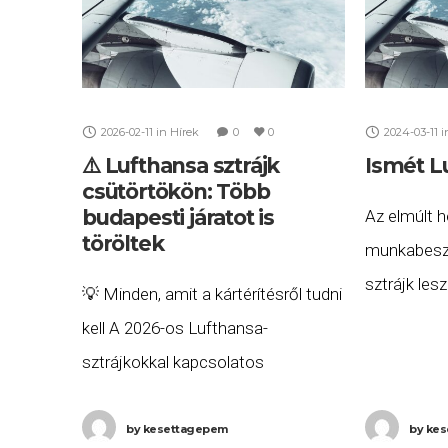
2026-02-11
in
Hírek
0
0
2024-03-11
i
⚠️ Lufthansa sztrájk
Ismét Lu
csütörtökön: Több
budapesti járatot is
Az elmúlt h
töröltek
munkabesz
sztrájk lesz
💡 Minden, amit a kártérítésről tudni
szakszervez
kell A 2026-os Lufthansa-
földi kiszo
sztrájkokkal kapcsolatos
megtartot
összesített, minden részletre
után most 
kiterjedő útmutatónkat itt
by
kesettagepem
by
kes