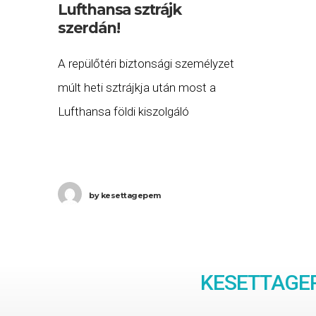
Lufthansa sztrájk
szerdán!
A repülőtéri biztonsági személyzet
múlt heti sztrájkja után most a
Lufthansa földi kiszolgáló
személyzete lép sztrájkba szerdán!
A ver.di szakszervezet hétfőn
jelentette be, hogy február 7-én
by
kesettagepem
hajnali 4 órától 27 órás
KESETTAGEP