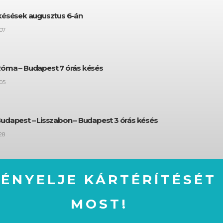
 késések augusztus 6-án
07
Róma – Budapest 7 órás késés
05
Budapest – Lisszabon – Budapest 3 órás késés
28
GÉNYELJE KÁRTÉRÍTÉSÉT
MOST!
IGÉNYELJE KÁRTÉRÍTÉSÉT MOST!