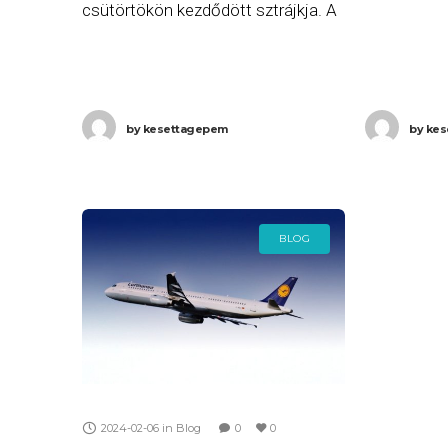
csütörtökön kezdődött sztrájkja. A
szakszervez
munkabeszüntetés miatt a
március 7-é
Lufthansa törölte az összes,
szombaton r
pénteken Budapestre érkező, vagy
Lufthansa f
by
kesettagepem
by
kes
onnan induló járatát. A Frankfurtból
sztrájkja.
induló vagy oda
BLOG
2024-02-06
in
Blog
0
0