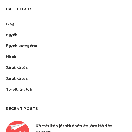
CATEGORIES
Blog
Egyéb
Egyéb kategória
Hírek
Járat késés
Járat késés
Törölt járatok
RECENT POSTS
Kártérítés járatkésés és járattörlés