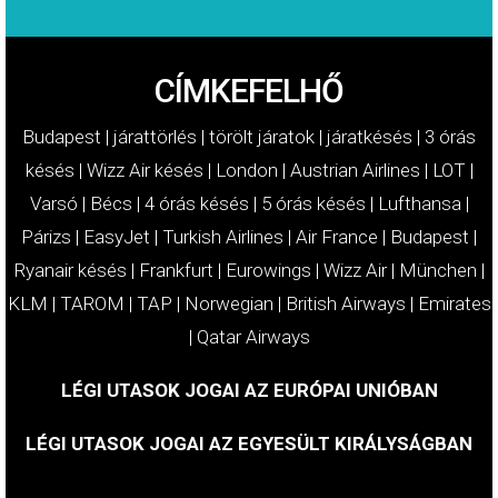
CÍMKEFELHŐ
Budapest
|
járattörlés
|
törölt járatok
|
járatkésés
|
3 órás
késés
|
Wizz Air késés
|
London
|
Austrian Airlines
|
LOT
|
Varsó
|
Bécs
|
4 órás késés
|
5 órás késés
|
Lufthansa
|
Párizs
|
EasyJet
|
Turkish Airlines
|
Air France
|
Budapest
|
Ryanair késés
|
Frankfurt
|
Eurowings
|
Wizz Air
|
München
|
KLM
|
TAROM
|
TAP
|
Norwegian
|
British Airways
|
Emirates
|
Qatar Airways
LÉGI UTASOK JOGAI AZ EURÓPAI UNIÓBAN
LÉGI UTASOK JOGAI AZ EGYESÜLT KIRÁLYSÁGBAN