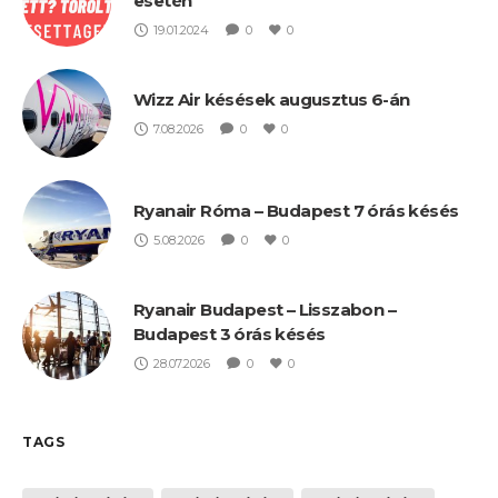
esetén
19.01.2024
0
0
Wizz Air késések augusztus 6-án
7.08.2026
0
0
Ryanair Róma – Budapest 7 órás késés
5.08.2026
0
0
Ryanair Budapest – Lisszabon –
Budapest 3 órás késés
28.07.2026
0
0
TAGS