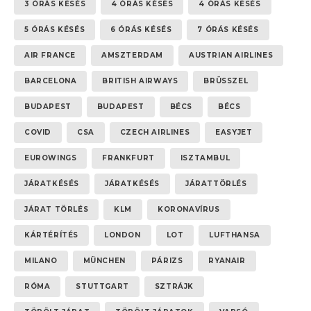
3 ÓRÁS KÉSÉS
4 ÓRÁS KÉSÉS
4 ÓRÁS KÉSÉS
5 ÓRÁS KÉSÉS
6 ÓRÁS KÉSÉS
7 ÓRÁS KÉSÉS
AIR FRANCE
AMSZTERDAM
AUSTRIAN AIRLINES
BARCELONA
BRITISH AIRWAYS
BRÜSSZEL
BUDAPEST
BUDAPEST
BÉCS
BÉCS
COVID
CSA
CZECH AIRLINES
EASYJET
EUROWINGS
FRANKFURT
ISZTAMBUL
JÁRATKÉSÉS
JÁRATKÉSÉS
JÁRATTÖRLÉS
JÁRAT TÖRLÉS
KLM
KORONAVÍRUS
KÁRTÉRÍTÉS
LONDON
LOT
LUFTHANSA
MILANO
MÜNCHEN
PÁRIZS
RYANAIR
RÓMA
STUTTGART
SZTRÁJK