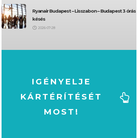
Ryanair Budapest – Lisszabon – Budapest 3 órás
késés
2026-07-28
IGÉNYELJE
KÁRTÉRÍTÉSÉT
MOST!
MOST!
KÁRTÉRÍTÉSÉT
IGÉNYELJE