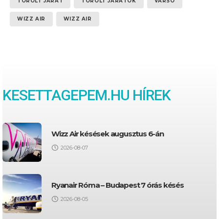
TÖRÖLT JÁRAT
TÖRÖLT JÁRATOK
VARSÓ
WIZZ AIR
WIZZ AIR
KESETTAGEPEM.HU HÍREK
Wizz Air késések augusztus 6-án
2026-08-07
Ryanair Róma – Budapest 7 órás késés
2026-08-05