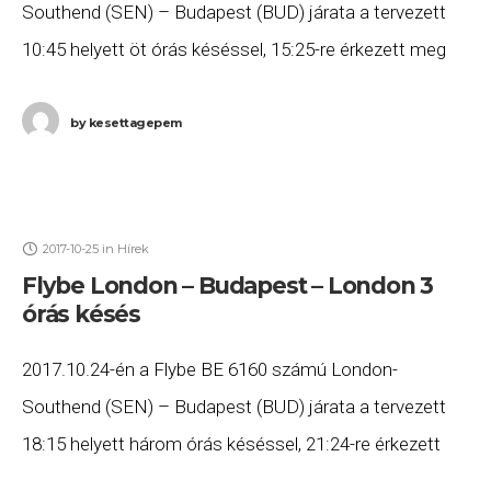
Southend (SEN) – Budapest (BUD) járata a tervezett
10:45 helyett öt órás késéssel, 15:25-re érkezett meg
Budapestre, majd a BE 6161 számú Budapest (BUD)
by
kesettagepem
2017-10-25
in
Hírek
Flybe London – Budapest – London 3
órás késés
2017.10.24-én a Flybe BE 6160 számú London-
Southend (SEN) – Budapest (BUD) járata a tervezett
18:15 helyett három órás késéssel, 21:24-re érkezett
meg Budapestre, majd a BE 6161 számú Budapest