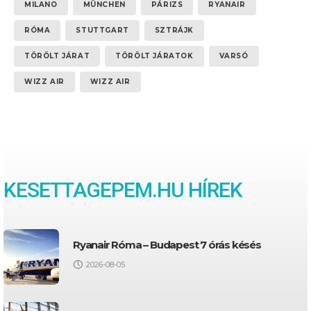
MILANO
MÜNCHEN
PÁRIZS
RYANAIR
RÓMA
STUTTGART
SZTRÁJK
TÖRÖLT JÁRAT
TÖRÖLT JÁRATOK
VARSÓ
WIZZ AIR
WIZZ AIR
KESETTAGEPEM.HU HÍREK
Ryanair Róma – Budapest 7 órás késés
2026-08-05