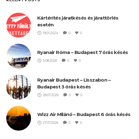
Kártérítés járatkésés és járattörlés
esetén
19.01.2024
0
0
Ryanair Róma – Budapest 7 órás késés
5.08.2026
0
0
Ryanair Budapest – Lisszabon –
Budapest 3 órás késés
28.07.2026
0
0
Wizz Air Milánó – Budapest 6 órás késés
27.07.2026
0
0