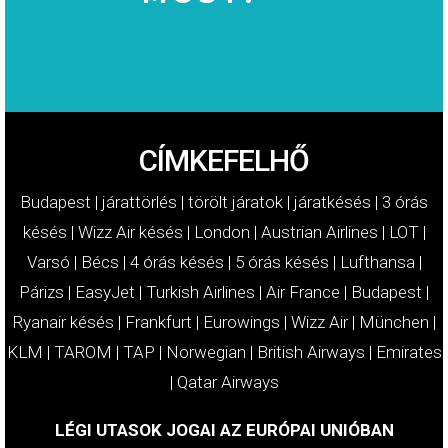
MOST!
KÁRTÉRÍTÉSÉT
IGÉNYELJE
CÍMKEFELHŐ
Budapest
|
járattörlés
|
törölt járatok
|
járatkésés
|
3 órás
késés
|
Wizz Air késés
|
London
|
Austrian Airlines
|
LOT
|
Varsó
|
Bécs
|
4 órás késés
|
5 órás késés
|
Lufthansa
|
Párizs
|
EasyJet
|
Turkish Airlines
|
Air France
|
Budapest
|
Ryanair késés
|
Frankfurt
|
Eurowings
|
Wizz Air
|
München
|
KLM
|
TAROM
|
TAP
|
Norwegian
|
British Airways
|
Emirates
|
Qatar Airways
LÉGI UTASOK JOGAI AZ EURÓPAI UNIÓBAN