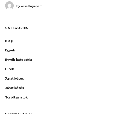
(BUD)
by
kesettagepem
CATEGORIES
Blog
Egyéb
Egyéb kategória
Hírek
Járat késés
Járat késés
Törölt járatok
RECENT POSTS