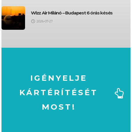
Wizz Air Milánó – Budapest 6 órás késés
2026-07-27
IGÉNYELJE
KÁRTÉRÍTÉSÉT
MOST!
MOST!
KÁRTÉRÍTÉSÉT
IGÉNYELJE