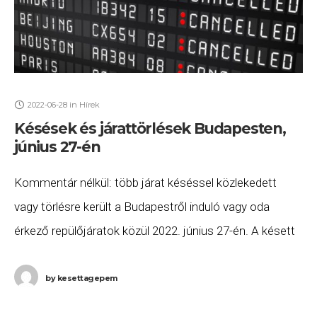
2022-06-28
in
Hírek
Késések és járattörlések Budapesten,
június 27-én
Kommentár nélkül: több járat késéssel közlekedett
vagy törlésre került a Budapestről induló vagy oda
érkező repülőjáratok közül 2022. június 27-én. A késett
vagy törölt járatok listája a következő. a KLM
by
kesettagepem