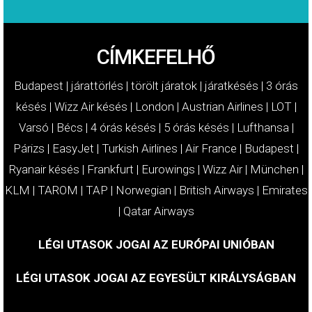
CÍMKEFELHŐ
Budapest
|
járattörlés
|
törölt járatok
|
járatkésés
|
3 órás
késés
|
Wizz Air késés
|
London
|
Austrian Airlines
|
LOT
|
Varsó
|
Bécs
|
4 órás késés
|
5 órás késés
|
Lufthansa
|
Párizs
|
EasyJet
|
Turkish Airlines
|
Air France
|
Budapest
|
Ryanair késés
|
Frankfurt
|
Eurowings
|
Wizz Air
|
München
|
KLM
|
TAROM
|
TAP
|
Norwegian
|
British Airways
|
Emirates
|
Qatar Airways
LÉGI UTASOK JOGAI AZ EURÓPAI UNIÓBAN
LÉGI UTASOK JOGAI AZ EGYESÜLT KIRÁLYSÁGBAN