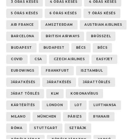
3 ÓRÁS KÉSÉS
4 ÓRÁS KÉSÉS
4 ÓRÁS KÉSÉS
5 ÓRÁS KÉSÉS
6 ÓRÁS KÉSÉS
7 ÓRÁS KÉSÉS
AIR FRANCE
AMSZTERDAM
AUSTRIAN AIRLINES
BARCELONA
BRITISH AIRWAYS
BRÜSSZEL
BUDAPEST
BUDAPEST
BÉCS
BÉCS
COVID
CSA
CZECH AIRLINES
EASYJET
EUROWINGS
FRANKFURT
ISZTAMBUL
JÁRATKÉSÉS
JÁRATKÉSÉS
JÁRATTÖRLÉS
JÁRAT TÖRLÉS
KLM
KORONAVÍRUS
KÁRTÉRÍTÉS
LONDON
LOT
LUFTHANSA
MILANO
MÜNCHEN
PÁRIZS
RYANAIR
RÓMA
STUTTGART
SZTRÁJK