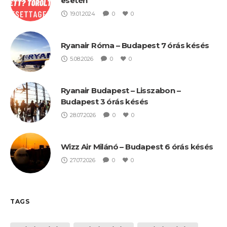
esetén
19.01.2024
0
0
Ryanair Róma – Budapest 7 órás késés
5.08.2026
0
0
Ryanair Budapest – Lisszabon –
Budapest 3 órás késés
28.07.2026
0
0
Wizz Air Milánó – Budapest 6 órás késés
27.07.2026
0
0
TAGS