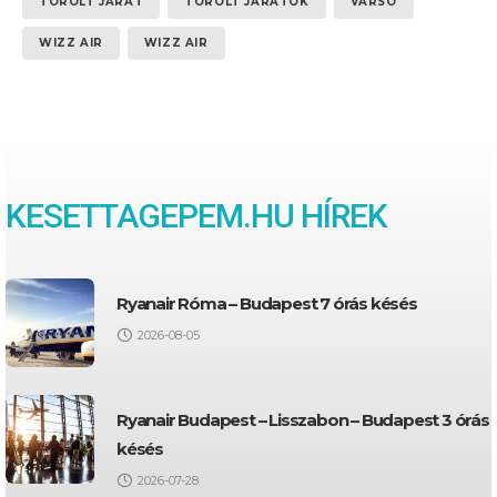
TÖRÖLT JÁRAT
TÖRÖLT JÁRATOK
VARSÓ
WIZZ AIR
WIZZ AIR
KESETTAGEPEM.HU HÍREK
Ryanair Róma – Budapest 7 órás késés
2026-08-05
Ryanair Budapest – Lisszabon – Budapest 3 órás
késés
2026-07-28