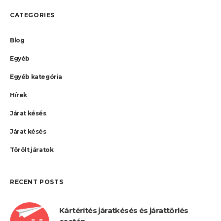
CATEGORIES
Blog
Egyéb
Egyéb kategória
Hírek
Járat késés
Járat késés
Törölt járatok
RECENT POSTS
Kártérítés járatkésés és járattörlés