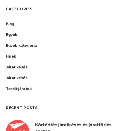
CATEGORIES
Blog
Egyéb
Egyéb kategória
Hírek
Járat késés
Járat késés
Törölt járatok
RECENT POSTS
Kártérítés járatkésés és járattörlés