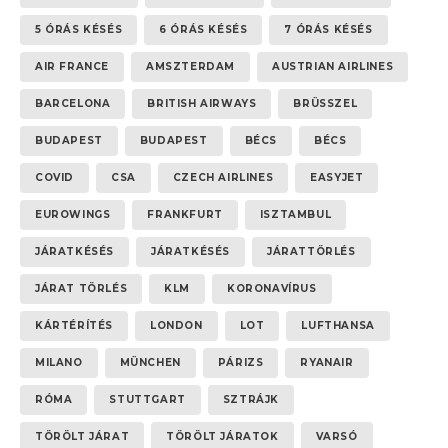
5 ÓRÁS KÉSÉS
6 ÓRÁS KÉSÉS
7 ÓRÁS KÉSÉS
AIR FRANCE
AMSZTERDAM
AUSTRIAN AIRLINES
BARCELONA
BRITISH AIRWAYS
BRÜSSZEL
BUDAPEST
BUDAPEST
BÉCS
BÉCS
COVID
CSA
CZECH AIRLINES
EASYJET
EUROWINGS
FRANKFURT
ISZTAMBUL
JÁRATKÉSÉS
JÁRATKÉSÉS
JÁRATTÖRLÉS
JÁRAT TÖRLÉS
KLM
KORONAVÍRUS
KÁRTÉRÍTÉS
LONDON
LOT
LUFTHANSA
MILANO
MÜNCHEN
PÁRIZS
RYANAIR
RÓMA
STUTTGART
SZTRÁJK
TÖRÖLT JÁRAT
TÖRÖLT JÁRATOK
VARSÓ