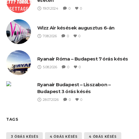
esetén
19.01.2024
0
0
Wizz Air késések augusztus 6-án
7.08.2026
0
0
Ryanair Róma – Budapest 7 órás késés
5.08.2026
0
0
Ryanair Budapest – Lisszabon –
Budapest 3 órás késés
28.07.2026
0
0
TAGS
3 ÓRÁS KÉSÉS
4 ÓRÁS KÉSÉS
4 ÓRÁS KÉSÉS