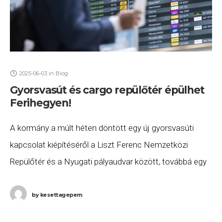
2025-06-03
in
Blog
Gyorsvasút és cargo repülőtér épülhet
Ferihegyen!
A kormány a múlt héten döntött egy új gyorsvasúti
kapcsolat kiépítéséről a Liszt Ferenc Nemzetközi
Repülőtér és a Nyugati pályaudvar között, továbbá egy
új cargo repülőtér építéséről. Mindkét beruházás
koncessziós
by
kesettagepem