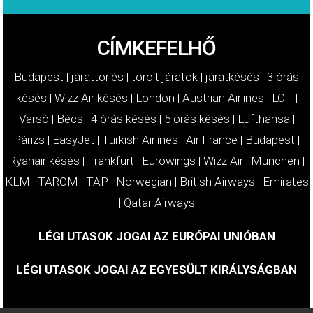
CÍMKEFELHŐ
Budapest
|
járattörlés
|
törölt járatok
|
járatkésés
|
3 órás
késés
|
Wizz Air késés
|
London
|
Austrian Airlines
|
LOT
|
Varsó
|
Bécs
|
4 órás késés
|
5 órás késés
|
Lufthansa
|
Párizs
|
EasyJet
|
Turkish Airlines
|
Air France
|
Budapest
|
Ryanair késés
|
Frankfurt
|
Eurowings
|
Wizz Air
|
München
|
KLM
|
TAROM
|
TAP
|
Norwegian
|
British Airways
|
Emirates
|
Qatar Airways
LÉGI UTASOK JOGAI AZ EURÓPAI UNIÓBAN
LÉGI UTASOK JOGAI AZ EGYESÜLT KIRÁLYSÁGBAN