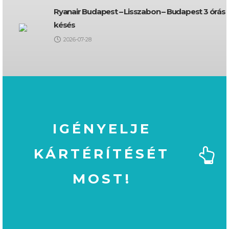
Ryanair Budapest – Lisszabon – Budapest 3 órás
késés
2026-07-28
IGÉNYELJE
KÁRTÉRÍTÉSÉT
MOST!
MOST!
KÁRTÉRÍTÉSÉT
IGÉNYELJE