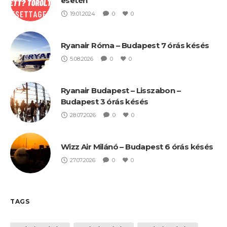
esetén
19.01.2024
0
0
Ryanair Róma – Budapest 7 órás késés
5.08.2026
0
0
Ryanair Budapest – Lisszabon –
Budapest 3 órás késés
28.07.2026
0
0
Wizz Air Milánó – Budapest 6 órás késés
27.07.2026
0
0
TAGS