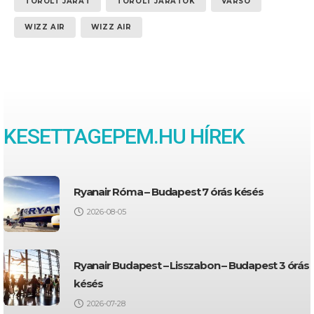
TÖRÖLT JÁRAT
TÖRÖLT JÁRATOK
VARSÓ
WIZZ AIR
WIZZ AIR
KESETTAGEPEM.HU HÍREK
Ryanair Róma – Budapest 7 órás késés
2026-08-05
Ryanair Budapest – Lisszabon – Budapest 3 órás
késés
2026-07-28