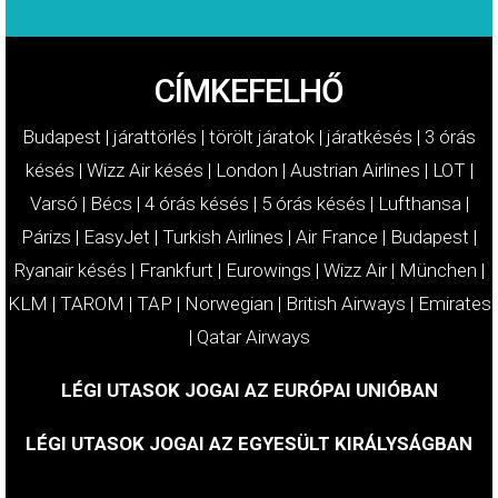
CÍMKEFELHŐ
Budapest
|
járattörlés
|
törölt járatok
|
járatkésés
|
3 órás
késés
|
Wizz Air késés
|
London
|
Austrian Airlines
|
LOT
|
Varsó
|
Bécs
|
4 órás késés
|
5 órás késés
|
Lufthansa
|
Párizs
|
EasyJet
|
Turkish Airlines
|
Air France
|
Budapest
|
Ryanair késés
|
Frankfurt
|
Eurowings
|
Wizz Air
|
München
|
KLM
|
TAROM
|
TAP
|
Norwegian
|
British Airways
|
Emirates
|
Qatar Airways
LÉGI UTASOK JOGAI AZ EURÓPAI UNIÓBAN
LÉGI UTASOK JOGAI AZ EGYESÜLT KIRÁLYSÁGBAN