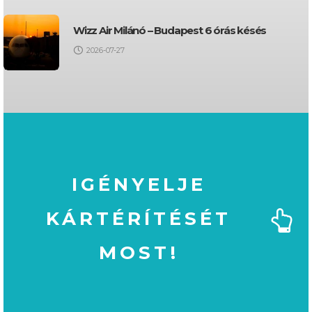
Wizz Air Milánó – Budapest 6 órás késés
2026-07-27
IGÉNYELJE
KÁRTÉRÍTÉSÉT
MOST!
MOST!
KÁRTÉRÍTÉSÉT
IGÉNYELJE