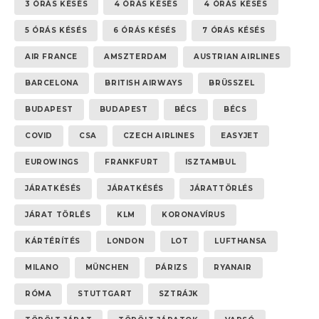
3 ÓRÁS KÉSÉS
4 ÓRÁS KÉSÉS
4 ÓRÁS KÉSÉS
5 ÓRÁS KÉSÉS
6 ÓRÁS KÉSÉS
7 ÓRÁS KÉSÉS
AIR FRANCE
AMSZTERDAM
AUSTRIAN AIRLINES
BARCELONA
BRITISH AIRWAYS
BRÜSSZEL
BUDAPEST
BUDAPEST
BÉCS
BÉCS
COVID
CSA
CZECH AIRLINES
EASYJET
EUROWINGS
FRANKFURT
ISZTAMBUL
JÁRATKÉSÉS
JÁRATKÉSÉS
JÁRATTÖRLÉS
JÁRAT TÖRLÉS
KLM
KORONAVÍRUS
KÁRTÉRÍTÉS
LONDON
LOT
LUFTHANSA
MILANO
MÜNCHEN
PÁRIZS
RYANAIR
RÓMA
STUTTGART
SZTRÁJK