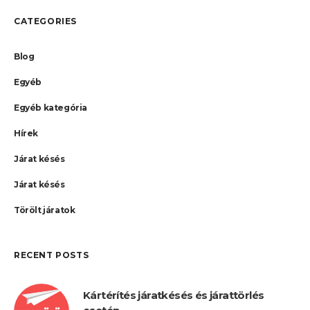
CATEGORIES
Blog
Egyéb
Egyéb kategória
Hírek
Járat késés
Járat késés
Törölt járatok
RECENT POSTS
Kártérítés járatkésés és járattörlés