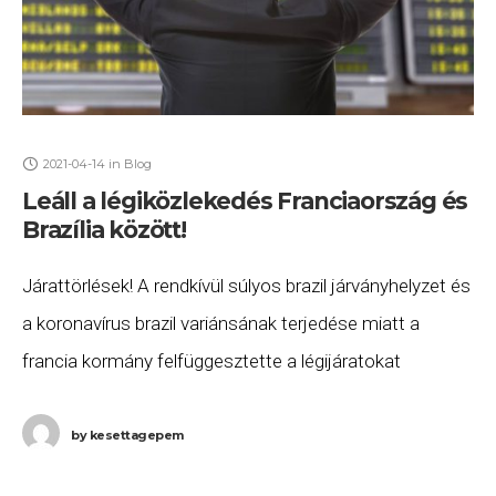
2021-04-14
in
Blog
Leáll a légiközlekedés Franciaország és
Brazília között!
Járattörlések! A rendkívül súlyos brazil járványhelyzet és
a koronavírus brazil variánsának terjedése miatt a
francia kormány felfüggesztette a légijáratokat
Franciaország és Brazília között. Az érintett
légitársaságok (leginkább az Air France
by
kesettagepem