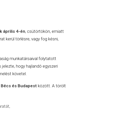
 április 4-én
, csütörtökön, emiatt
at kerül törlésre, vagy fog késni,
saság munkatársaival folytatott
jelezte, hogy hajlandó egyszeri
melést követel.
e Bécs és Budapest
között. A törölt
ratát,