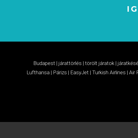
I
Budapest
|
járattörlés
|
törölt járatok
|
járatkés
Lufthansa
|
Párizs
|
EasyJet
|
Turkish Airlines
|
Air