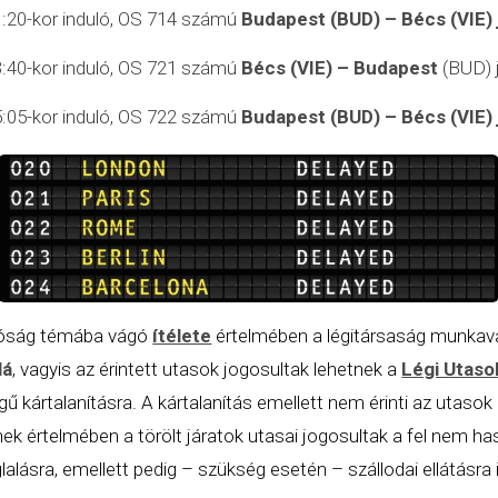
:20-kor induló, OS 714 számú
Budapest (BUD) – Bécs (VIE)
:40-kor induló, OS 721 számú
Bécs (VIE) – Budapest
(BUD) j
:05-kor induló, OS 722 számú
Budapest (BUD) – Bécs (VIE)
íróság témába vágó
ítélete
értelmében a légitársaság munkavá
lá
, vagyis az érintett utasok jogosultak lehetnek a
Légi Utaso
 kártalanításra. A kártalanítás emellett nem érinti az utasok
ek értelmében a törölt járatok utasai jogosultak a fel nem ha
alásra, emellett pedig – szükség esetén – szállodai ellátásra is 