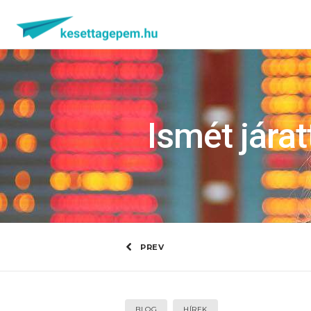
Ismét járat
PREV
BLOG
HÍREK