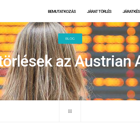
BEMUTATKOZÁS
JÁRAT TÖRLÉS
JÁRATKÉS
BLOG
törlések az Austrian A