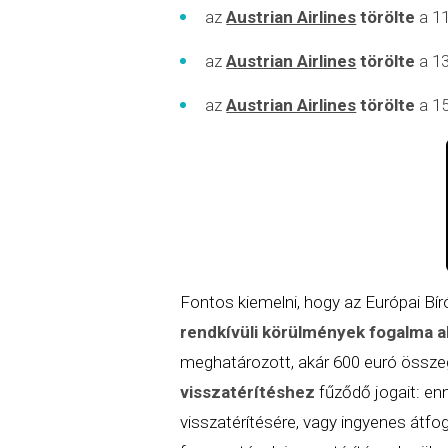
az
Austrian Airlines
törölte
a 11
az
Austrian Airlines
törölte
a 13
az
Austrian Airlines
törölte
a 15
Fontos kiemelni, hogy az Európai B
rendkívüli körülmények fogalma a
meghatározott, akár 600 euró összegű
visszatérítéshez
fűződő jogait: enn
visszatérítésére, vagy ingyenes átfogl