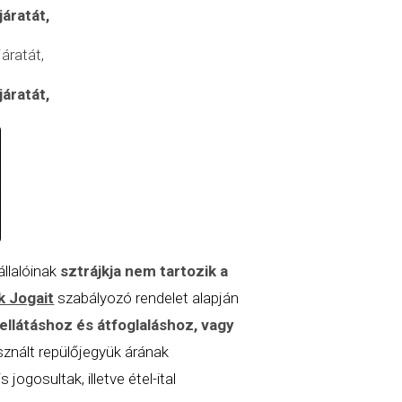
járatát,
áratát,
járatát,
llalóinak
sztrájkja nem tartozik a
k Jogait
szabályozó rendelet alapján
ellátáshoz és átfoglaláshoz, vagy
sznált repülőjegyük árának
jogosultak, illetve étel-ital