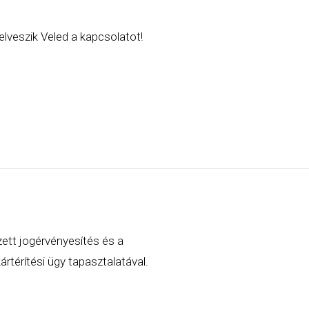
lveszik Veled a kapcsolatot!
zett jogérvényesítés és a
rtérítési ügy tapasztalatával.