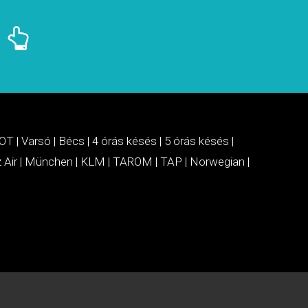
OT
|
Varsó
|
Bécs
|
4 órás késés
|
5 órás késés
|
 Air
|
München
|
KLM
|
TAROM
|
TAP
|
Norwegian
|