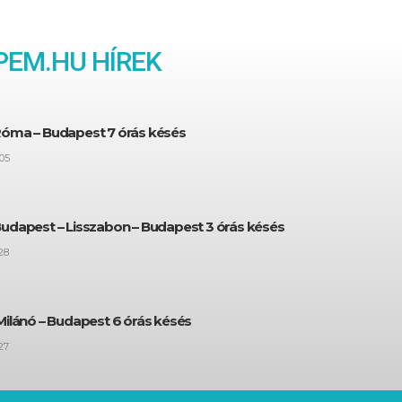
EM.HU HÍREK
Róma – Budapest 7 órás késés
05
Budapest – Lisszabon – Budapest 3 órás késés
28
Milánó – Budapest 6 órás késés
27