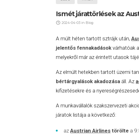
Ismét járattörlések az Aust
2024-04-03
in
Blog
A múlt héten tartott sztrájk után,
Aus
jelentős fennakadások
várhatóak 
melyekről már az érintett utasok táj
Az elmúlt hetekben tartott üzemi tan
bértárgyalások akadozása
áll. Az
a
kifizetésekre és a nyereségrészesed
A munkavállalók szakszervezeti akci
járatok listája a következő:
az
Austrian Airlines
törölte
a 9: