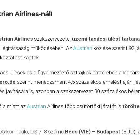
rian Airlines-nál!
trian Airlines
szakszervezetei
üzemi tanácsi ülést tartanak
a légitársaság működésében. Az
Austrian
közlése szerint 92 jár
ékoztatást kaptak.
ácsi ülések és a figyelmeztető sztrájkok hátterében a légitár
ero.de
szerint menedzsment 4,5 százalékos emelést ajánl, és 
és javítására is, azonban a szakszervezet 30 százalékos bére
ója miatt az
Austrian
Airlines több csütörtöki járatát is
törölt
55-kor induló, OS 713 számú
Bécs (VIE) – Budapest
(BUD) já