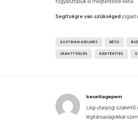
fogyasztásuk is megtérítésre kerül.
Segítségre van szükséged
jogaid
AUSTRIAN AIRLINES
BÉCS
BU
JÁRATTÖRLÉS
KÁRTÉRÍTÉS
S
kesettagepem
Légi utasjogi szakértő 
légitársaságokkal szemb