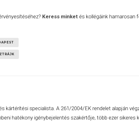
 érvényesítéséhez?
Keress minket
és kollégáink hamarosan fe
DAPEST
ZTRÁJK
és kártérítési specialista. A 261/2004/EK rendelet alapján vég
eni hatékony igénybejelentés szakértője, több ezer sikeres ká