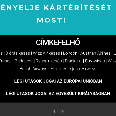
GÉNYELJE KÁRTÉRÍTÉSÉT
MOST!
IGÉNYELJE KÁRTÉRÍTÉSÉT MOST!
CÍMKEFELHŐ
és
|
3 órás késés
|
Wizz Air késés
|
London
|
Austrian Airlines
|
L
 France
|
Budapest
|
Ryanair késés
|
Frankfurt
|
Eurowings
|
Wizz
British Airways
|
Emirates
|
Qatar Airways
LÉGI UTASOK JOGAI AZ EURÓPAI UNIÓBAN
LÉGI UTASOK JOGAI AZ EGYESÜLT KIRÁLYSÁGBAN