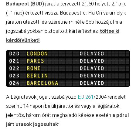
Budapest (BUD)
járat a tervezett 21:50 helyett 2:15-re
(+1 nap) érkezett vissza Budapestre. Ha Ön valamelyik
járaton utazott, és szeretne minél előbb hozzájutni a
jogszabályokban biztosított kártérítéshez,
töltse ki
kérdőívünket!
A Légi utasok jogait szabályozó
EU 261
/2004
rendelet
szerint, 14 napon belüli járattörlés vagy a légijáratok
jelentős, három órát meghaladó késése esetén
a pórul
járt utasok jogosultak
: