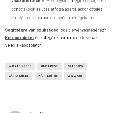
visszatérítésére
. Amennyiben a légitársaság nem
gondoskodik az utas átfoglalásáról, akkor köteles
megtéríteni a felmerült utazási költségeket is.
Segítségre van szükséged
jogaid érvényesítéséhez?
Keress minket
és kollégáink hamarosan felveszik
Veled a kapcsolatot!
4 ÓRÁS KÉSÉS
BUDAPEST
GLASGOW
JÁRATKÉSÉS
KÁRTÉRÍTÉS
WIZZ AIR