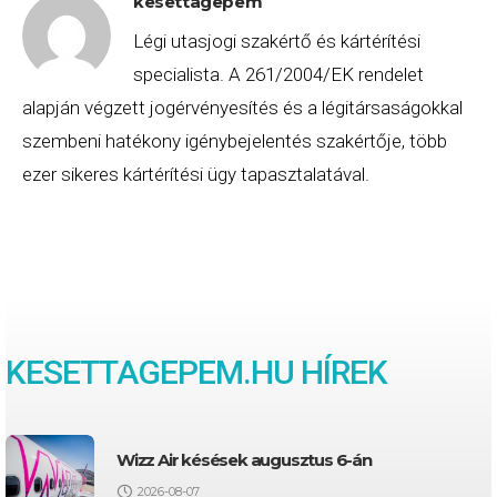
kesettagepem
Légi utasjogi szakértő és kártérítési
specialista. A 261/2004/EK rendelet
alapján végzett jogérvényesítés és a légitársaságokkal
szembeni hatékony igénybejelentés szakértője, több
ezer sikeres kártérítési ügy tapasztalatával.
KESETTAGEPEM
.HU HÍREK
Wizz Air késések augusztus 6-án
2026-08-07