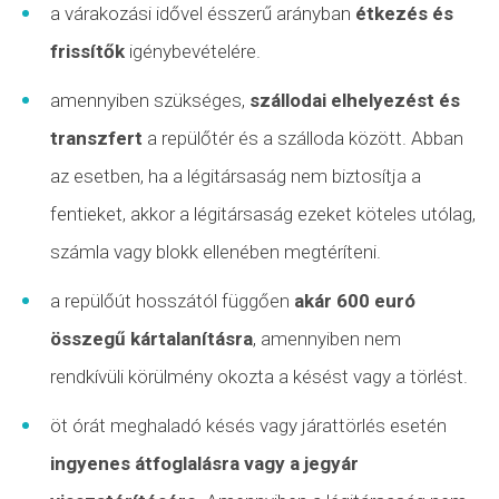
a várakozási idővel ésszerű arányban
étkezés és
frissítők
igénybevételére.
amennyiben szükséges,
szállodai elhelyezést és
transzfert
a repülőtér és a szálloda között. Abban
az esetben, ha a légitársaság nem biztosítja a
fentieket, akkor a légitársaság ezeket köteles utólag,
számla vagy blokk ellenében megtéríteni.
a repülőút hosszától függően
akár 600 euró
összegű kártalanításra
, amennyiben nem
rendkívüli körülmény
okozta a késést vagy a törlést.
öt órát meghaladó késés vagy járattörlés esetén
ingyenes átfoglalásra vagy a jegyár