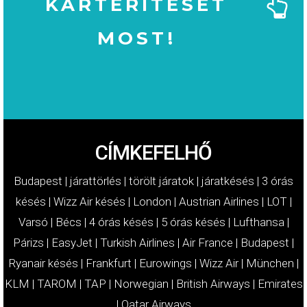
KÁRTÉRÍTÉSÉT
MOST!
MOST!
KÁRTÉRÍTÉSÉT
IGÉNYELJE
CÍMKEFELHŐ
Budapest
|
járattörlés
|
törölt járatok
|
járatkésés
|
3 órás
késés
|
Wizz Air késés
|
London
|
Austrian Airlines
|
LOT
|
Varsó
|
Bécs
|
4 órás késés
|
5 órás késés
|
Lufthansa
|
Párizs
|
EasyJet
|
Turkish Airlines
|
Air France
|
Budapest
|
Ryanair késés
|
Frankfurt
|
Eurowings
|
Wizz Air
|
München
|
KLM
|
TAROM
|
TAP
|
Norwegian
|
British Airways
|
Emirates
|
Qatar Airways