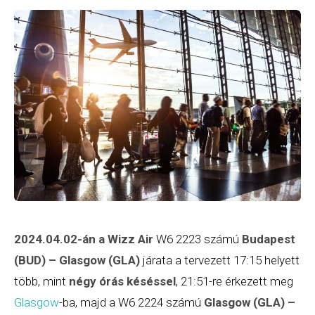
2024
.04.02-án a
Wizz Air
W6 2223 számú
Budapest
(BUD) – Glasgow (GLA)
járata a tervezett 17:15 helyett
több, mint
négy órás késéssel
, 21:51-re érkezett meg
Glasgow
-ba, majd a W6 2224 számú
Glasgow (GLA) –