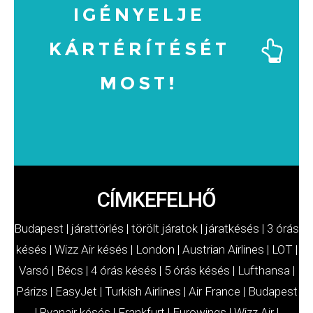
IGÉNYELJE
KÁRTÉRÍTÉSÉT
MOST!
MOST!
KÁRTÉRÍTÉSÉT
IGÉNYELJE
CÍMKEFELHŐ
Budapest
|
járattörlés
|
törölt járatok
|
járatkésés
|
3 órás
késés
|
Wizz Air késés
|
London
|
Austrian Airlines
|
LOT
|
Varsó
|
Bécs
|
4 órás késés
|
5 órás késés
|
Lufthansa
|
Párizs
|
EasyJet
|
Turkish Airlines
|
Air France
|
Budapest
|
Ryanair késés
|
Frankfurt
|
Eurowings
|
Wizz Air
|