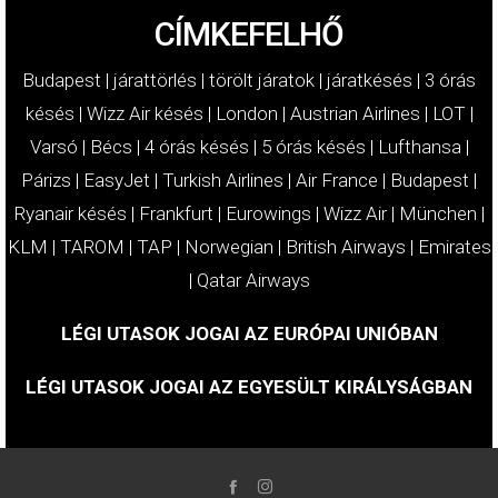
CÍMKEFELHŐ
Budapest
|
járattörlés
|
törölt járatok
|
járatkésés
|
3 órás
késés
|
Wizz Air késés
|
London
|
Austrian Airlines
|
LOT
|
Varsó
|
Bécs
|
4 órás késés
|
5 órás késés
|
Lufthansa
|
Párizs
|
EasyJet
|
Turkish Airlines
|
Air France
|
Budapest
|
Ryanair késés
|
Frankfurt
|
Eurowings
|
Wizz Air
|
München
|
KLM
|
TAROM
|
TAP
|
Norwegian
|
British Airways
|
Emirates
|
Qatar Airways
LÉGI UTASOK JOGAI AZ EURÓPAI UNIÓBAN
LÉGI UTASOK JOGAI AZ EGYESÜLT KIRÁLYSÁGBAN