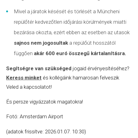
Mivel a járatok késését és törlését a Müncheni
repülőtér kedvezőtlen időjárási körülmények miatti
bezárása okozta, ezért ebben az esetben az utasok
sajnos nem jogosultak
a repülőút hosszától
függően
akár 600 euró összegű kártalanításra.
Segítségre van szükséged
jogaid érvényesítéséhez?
Keress minket
és kollégáink hamarosan felveszik
Veled a kapcsolatot!
És persze vigyázzatok magatokra!
Fotó: Amsterdam Airport
(adatok frissítve: 2026.01.07. 10:30)