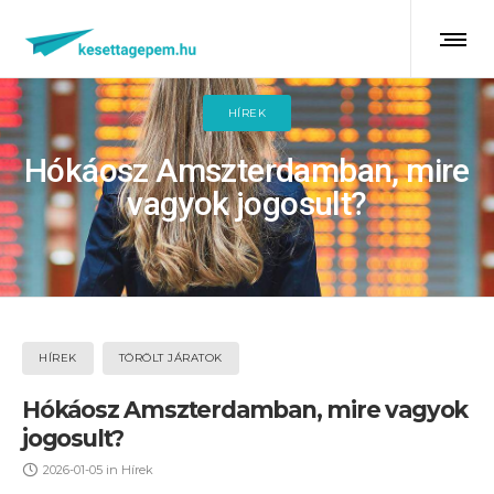
HÍREK
Hókáosz Amszterdamban, mire
vagyok jogosult?
HÍREK
TÖRÖLT JÁRATOK
Hókáosz Amszterdamban, mire vagyok
jogosult?
2026-01-05
in
Hírek