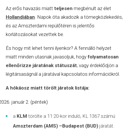
Az erős havazás miatt
teljesen
megbénult az élet
Hollandiában
. Napok óta akadozik a tömegközlekedés,
és az Amszterdami repülőtéren is jelentős
korlátozásokat vezettek be.
És hogy mit lehet tenni ilyenkor? A fennálló helyzet
miatt minden utasnak javasoljuk, hogy
folyamatosan
ellenőrizze járatának státuszát
, vagy érdeklődjön a
légitársaságnál a járatával kapcsolatos információkról.
A hókáosz miatt
törölt járatok
listája:
január 2. (péntek)
a
KLM
törölte a 11:20-kor induló, KL 1367 számú
Amszterdam (AMS) –Budapest (BUD)
járatát.