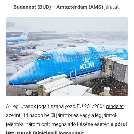
Budapest (BUD) – Amszterdam (AMS)
járatát.
A Légi utasok jogait szabályozó EU 261/2004
rendelet
szerint, 14 napon belüli járattörlés vagy a légijáratok
jelentős, három órát meghaladó késése esetén
a pórul
járt utasok feltétlenül jogosultak
: