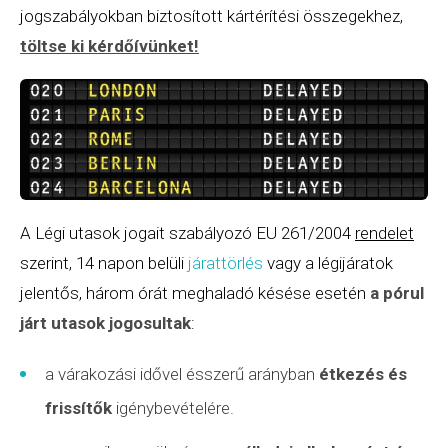
jogszabályokban biztosított kártérítési összegekhez,
töltse ki kérdőívünket
!
A Légi utasok jogait szabályozó EU 261/2004
rendelet
szerint, 14 napon belüli
járattörlés
vagy a légijáratok
jelentős, három órát meghaladó késése esetén
a pórul
járt utasok jogosultak
:
a várakozási idővel ésszerű arányban
étkezés és
frissítők
igénybevételére.