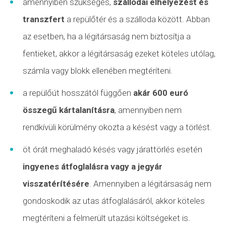
amennyiben szükséges,
szállodai elhelyezést és
transzfert
a repülőtér és a szálloda között. Abban
az esetben, ha a légitársaság nem biztosítja a
fentieket, akkor a légitársaság ezeket köteles utólag,
számla vagy blokk ellenében megtéríteni.
a repülőút hosszától függően
akár 600 euró
összegű kártalanításra
, amennyiben nem
rendkívüli körülmény
okozta a késést vagy a törlést.
öt órát meghaladó késés vagy
járattörlés
esetén
ingyenes átfoglalásra vagy a jegyár
visszatérítésére
. Amennyiben a légitársaság nem
gondoskodik az utas átfoglalásáról, akkor köteles
megtéríteni a felmerült utazási költségeket is.