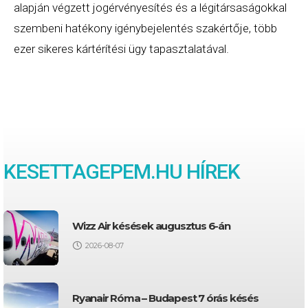
alapján végzett jogérvényesítés és a légitársaságokkal
szembeni hatékony igénybejelentés szakértője, több
ezer sikeres kártérítési ügy tapasztalatával.
KESETTAGEPEM.HU HÍREK
Wizz Air késések augusztus 6-án
2026-08-07
Ryanair Róma – Budapest 7 órás késés