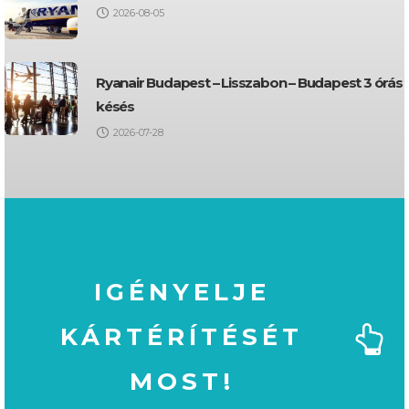
2026-08-05
Ryanair Budapest – Lisszabon – Budapest 3 órás
késés
2026-07-28
IGÉNYELJE
KÁRTÉRÍTÉSÉT
MOST!
MOST!
KÁRTÉRÍTÉSÉT
IGÉNYELJE