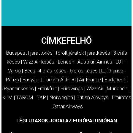
CÍMKEFELHŐ
Budapest
|
járattörlés
|
törölt járatok
|
járatkésés
|
3 órás
késés
|
Wizz Air késés
|
London
|
Austrian Airlines
|
LOT
|
Varsó
|
Bécs
|
4 órás késés
|
5 órás késés
|
Lufthansa
|
Párizs
|
EasyJet
|
Turkish Airlines
|
Air France
|
Budapest
|
Ryanair késés
|
Frankfurt
|
Eurowings
|
Wizz Air
|
München
|
KLM
|
TAROM
|
TAP
|
Norwegian
|
British Airways
|
Emirates
|
Qatar Airways
LÉGI UTASOK JOGAI AZ EURÓPAI UNIÓBAN