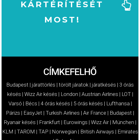
KÁRTÉRÍTÉSÉT
MOST!
MOST!
KÁRTÉRÍTÉSÉT
IGÉNYELJE
CÍMKEFELHŐ
Budapest
|
járattörlés
|
törölt járatok
|
járatkésés
|
3 órás
késés
|
Wizz Air késés
|
London
|
Austrian Airlines
|
LOT
|
Varsó
|
Bécs
|
4 órás késés
|
5 órás késés
|
Lufthansa
|
Párizs
|
EasyJet
|
Turkish Airlines
|
Air France
|
Budapest
|
Ryanair késés
|
Frankfurt
|
Eurowings
|
Wizz Air
|
München
|
KLM
|
TAROM
|
TAP
|
Norwegian
|
British Airways
|
Emirates