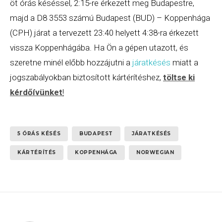
öt órás késéssel, 2:15-re érkezett meg Budapestre,
majd a D8 3553 számú Budapest (BUD) – Koppenhága
(CPH) járat a tervezett 23:40 helyett 4:38-ra érkezett
vissza Koppenhágába. Ha Ön a gépen utazott, és
szeretne minél előbb hozzájutni a
járatkésés
miatt a
jogszabályokban biztosított kártérítéshez,
töltse ki
kérdőívünket
!
5 ÓRÁS KÉSÉS
BUDAPEST
JÁRATKÉSÉS
KÁRTÉRÍTÉS
KOPPENHÁGA
NORWEGIAN