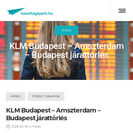
HÍREK
KLM Budapest – Amszterdam
– Budapest járattörlés
HÍREK
TÖRÖLT JÁRATOK
KLM Budapest – Amszterdam –
Budapest járattörlés
2026-02-16
in
Hírek