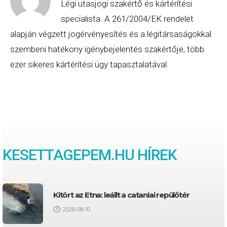
Légi utasjogi szakértő és kártérítési
specialista. A 261/2004/EK rendelet
alapján végzett jogérvényesítés és a légitársaságokkal
szembeni hatékony igénybejelentés szakértője, több
ezer sikeres kártérítési ügy tapasztalatával.
KESETTAGEPEM.HU HÍREK
Kitört az Etna: leállt a cataniai repülőtér
2026-08-10