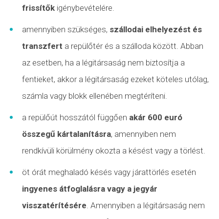
frissítők
igénybevételére.
amennyiben szükséges,
szállodai elhelyezést és
transzfert
a repülőtér és a szálloda között. Abban
az esetben, ha a légitársaság nem biztosítja a
fentieket, akkor a légitársaság ezeket köteles utólag,
számla vagy blokk ellenében megtéríteni.
a repülőút hosszától függően
akár 600 euró
összegű kártalanításra
, amennyiben nem
rendkívüli körülmény
okozta a késést vagy a törlést.
öt órát meghaladó késés vagy
járattörlés
esetén
ingyenes átfoglalásra vagy a jegyár
visszatérítésére
. Amennyiben a légitársaság nem