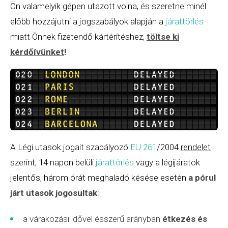
Ön valamelyik gépen utazott volna, és szeretne minél
előbb hozzájutni a jogszabályok alapján a
járattörlés
miatt Önnek fizetendő kártérítéshez,
töltse ki
kérdőívünket
!
A Légi utasok jogait szabályozó
EU 261
/2004
rendelet
szerint, 14 napon belüli
járattörlés
vagy a légijáratok
jelentős, három órát meghaladó késése esetén
a pórul
járt utasok jogosultak
:
a várakozási idővel ésszerű arányban
étkezés és