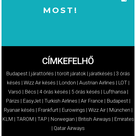
MOST!
MOST!
KÁRTÉRÍTÉSÉT
IGÉNYELJE
CÍMKEFELHŐ
Budapest
|
járattörlés
|
törölt járatok
|
járatkésés
|
3 órás
késés
|
Wizz Air késés
|
London
|
Austrian Airlines
|
LOT
|
Varsó
|
Bécs
|
4 órás késés
|
5 órás késés
|
Lufthansa
|
Párizs
|
EasyJet
|
Turkish Airlines
|
Air France
|
Budapest
|
Ryanair késés
|
Frankfurt
|
Eurowings
|
Wizz Air
|
München
|
KLM
|
TAROM
|
TAP
|
Norwegian
|
British Airways
|
Emirates
|
Qatar Airways