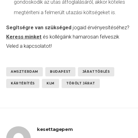
gondoskodik az utas átfoglalásáról, akkor köteles
megtéríteni a felmerült utazási költségeket is.
Segítségre van szükséged
jogaid érvényesítéséhez?
Keress minket
és kollégáink hamarosan felveszik
Veled a kapcsolatot!
AMSZTERDAM
BUDAPEST
JÁRATTÖRLÉS
KÁRTÉRÍTÉS
KLM
TÖRÖLT JÁRAT
kesettagepem