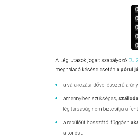
A Légi utasok jogait szabályozó
EU 
meghaladó késése esetén
a pórul j
a várakozási idővel ésszerű ará
amennyiben szükséges,
szálloda
légitársaság nem biztosítja a fen
a repülőút hosszától függően
ak
a törlést.