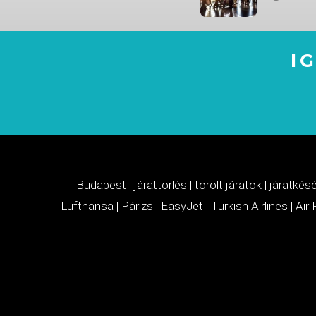
I
Budapest
|
járattörlés
|
törölt járatok
|
járatkés
Lufthansa
|
Párizs
|
EasyJet
|
Turkish Airlines
|
Air