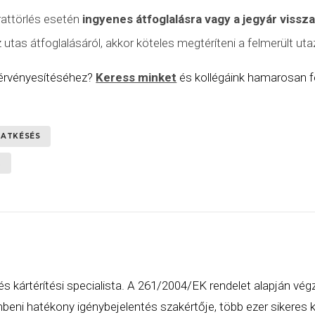
rattörlés esetén
ingyenes átfoglalásra vagy a jegyár vissz
tas átfoglalásáról, akkor köteles megtéríteni a felmerült utaz
 érvényesítéséhez?
Keress minket
és kollégáink hamarosan fe
RATKÉSÉS
R
és kártérítési specialista. A 261/2004/EK rendelet alapján vég
eni hatékony igénybejelentés szakértője, több ezer sikeres ká