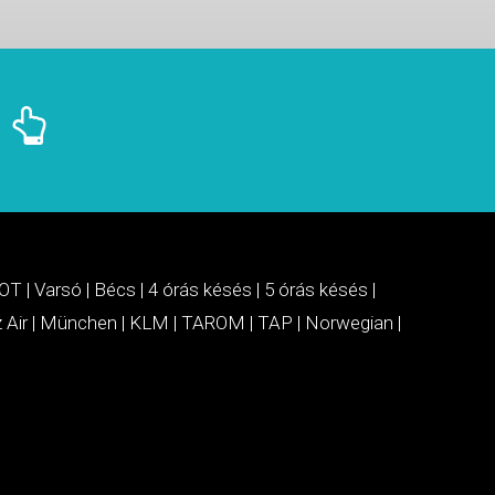
OT
|
Varsó
|
Bécs
|
4 órás késés
|
5 órás késés
|
 Air
|
München
|
KLM
|
TAROM
|
TAP
|
Norwegian
|