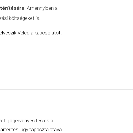
atérítésére
. Amennyiben a
ási költségeket is.
lveszik Veled a kapcsolatot!
zett jogérvényesítés és a
rtérítési ügy tapasztalatával.