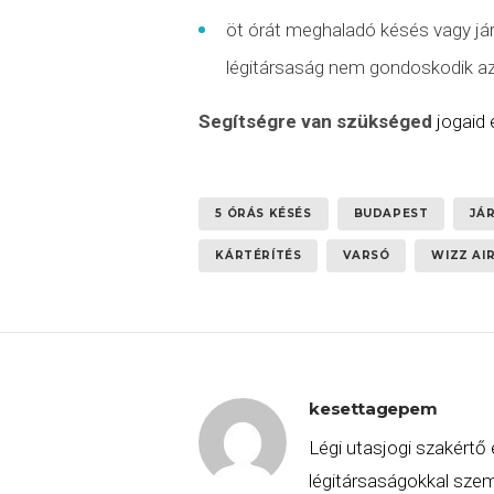
öt órát meghaladó késés vagy já
légitársaság nem gondoskodik az u
Segítségre van szükséged
jogaid
5 ÓRÁS KÉSÉS
BUDAPEST
JÁ
KÁRTÉRÍTÉS
VARSÓ
WIZZ AI
kesettagepem
Légi utasjogi szakértő 
légitársaságokkal szemb