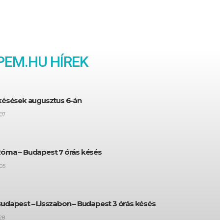
EM.HU HÍREK
 késések augusztus 6-án
07
Róma – Budapest 7 órás késés
05
Budapest – Lisszabon – Budapest 3 órás késés
28