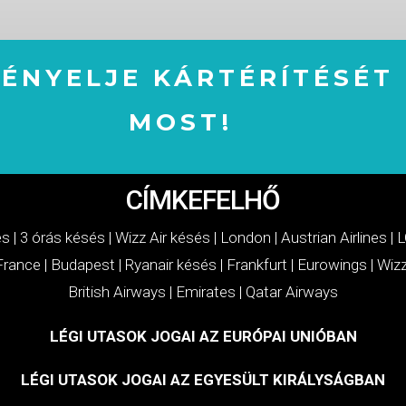
GÉNYELJE KÁRTÉRÍTÉSÉT
MOST!
IGÉNYELJE KÁRTÉRÍTÉSÉT MOST!
CÍMKEFELHŐ
és
|
3 órás késés
|
Wizz Air késés
|
London
|
Austrian Airlines
|
L
 France
|
Budapest
|
Ryanair késés
|
Frankfurt
|
Eurowings
|
Wizz
British Airways
|
Emirates
|
Qatar Airways
LÉGI UTASOK JOGAI AZ EURÓPAI UNIÓBAN
LÉGI UTASOK JOGAI AZ EGYESÜLT KIRÁLYSÁGBAN