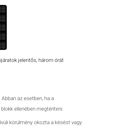
égijáratok jelentős, három órát
. Abban az esetben, ha a
 blokk ellenében megtéríteni.
ívüli körülmény
okozta a késést vagy