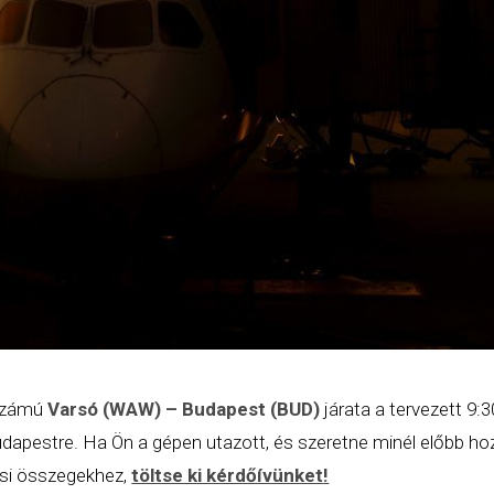
számú
Varsó (WAW) – Budapest (BUD)
járata a tervezett 9:3
udapestre. Ha Ön a gépen utazott, és szeretne minél előbb hoz
tési összegekhez,
töltse ki kérdőívünket
!