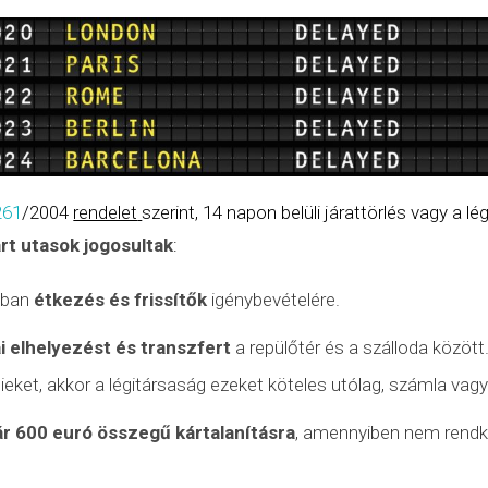
261
/2004
rendelet
szerint, 14 napon belüli járattörlés vagy a l
árt utasok jogosultak
:
nyban
étkezés és frissítők
igénybevételére.
i elhelyezést és transzfert
a repülőtér és a szálloda között
tieket, akkor a légitársaság ezeket köteles utólag, számla vagy
ár 600 euró összegű kártalanításra
, amennyiben nem
rendk