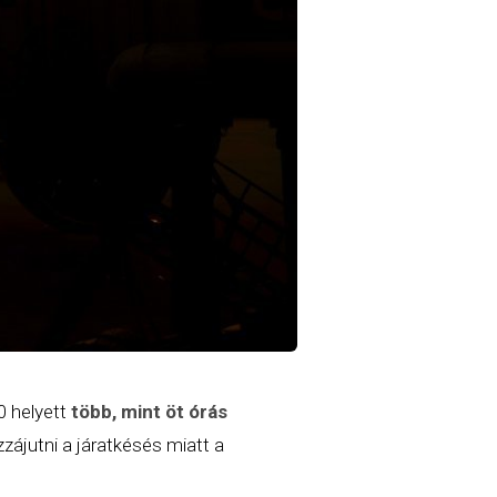
0 helyett
több, mint öt órás
zájutni a járatkésés miatt a