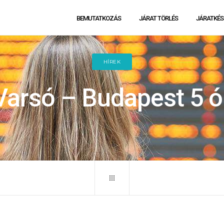
BEMUTATKOZÁS
JÁRAT TÖRLÉS
JÁRATKÉS
HÍREK
 Varsó – Budapest 5 ó