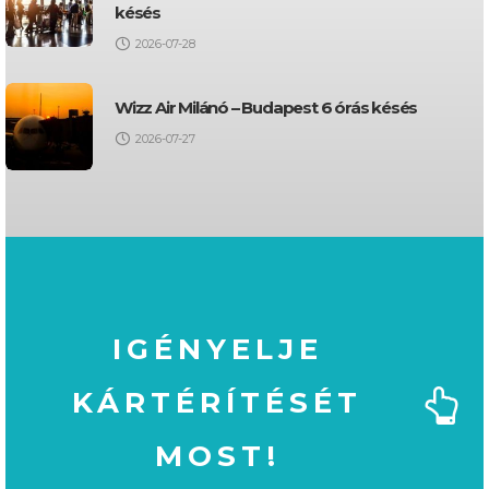
késés
2026-07-28
Wizz Air Milánó – Budapest 6 órás késés
2026-07-27
IGÉNYELJE
KÁRTÉRÍTÉSÉT
MOST!
MOST!
KÁRTÉRÍTÉSÉT
IGÉNYELJE