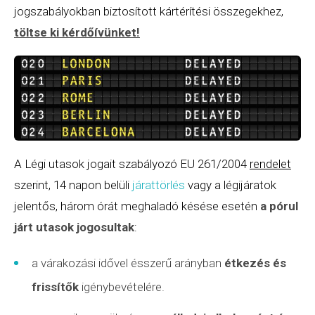
jogszabályokban biztosított kártérítési összegekhez,
töltse ki kérdőívünket
!
A Légi utasok jogait szabályozó EU 261/2004
rendelet
szerint, 14 napon belüli
járattörlés
vagy a légijáratok
jelentős, három órát meghaladó késése esetén
a pórul
járt utasok jogosultak
:
a várakozási idővel ésszerű arányban
étkezés és
frissítők
igénybevételére.