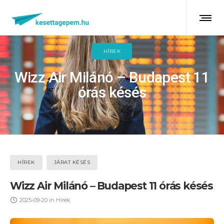
HÍREK
Wizz Air Milánó – Budapest 11
órás késés
HÍREK
JÁRAT KÉSÉS
Wizz Air Milánó – Budapest 11 órás késés
2025-09-20
in
Hírek