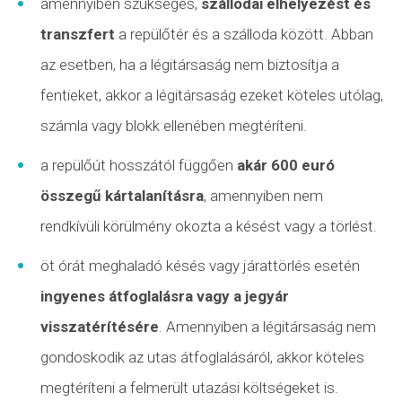
amennyiben szükséges,
szállodai elhelyezést és
transzfert
a repülőtér és a szálloda között. Abban
az esetben, ha a légitársaság nem biztosítja a
fentieket, akkor a légitársaság ezeket köteles utólag,
számla vagy blokk ellenében megtéríteni.
a repülőút hosszától függően
akár 600 euró
összegű kártalanításra
, amennyiben nem
rendkívüli körülmény
okozta a késést vagy a törlést.
öt órát meghaladó késés vagy
járattörlés
esetén
ingyenes átfoglalásra vagy a jegyár
visszatérítésére
. Amennyiben a légitársaság nem
gondoskodik az utas átfoglalásáról, akkor köteles
megtéríteni a felmerült utazási költségeket is.