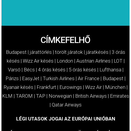
CÍMKEFELHŐ
Budapest
|
járattörlés
|
törölt járatok
|
járatkésés
|
3 órás
késés
|
Wizz Air késés
|
London
|
Austrian Airlines
|
LOT
|
Varsó
|
Bécs
|
4 órás késés
|
5 órás késés
|
Lufthansa
|
Párizs
|
EasyJet
|
Turkish Airlines
|
Air France
|
Budapest
|
Ryanair késés
|
Frankfurt
|
Eurowings
|
Wizz Air
|
München
|
KLM
|
TAROM
|
TAP
|
Norwegian
|
British Airways
|
Emirates
|
Qatar Airways
LÉGI UTASOK JOGAI AZ EURÓPAI UNIÓBAN